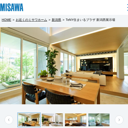
HOME
>
お近くのミサワホーム
>
新潟県
>
TeNY住まいるプラザ 新潟西展示場
住まい
都道府県を選択
建てる
土地活用
[注文住宅]
北海道
個人のお客さま
商品ラインアップ
リフォーム
北海道
デザイン
戸建て・マンション
賃貸住宅
まちづくり
東北
テクノロジー（住まいの性能）
賃貸併用住宅
複合開発・投資開発
ミサワリフォームとは
建築事例・建築実例
オーナーサポート
青森県
店舗・各種施設
リフォームの流れ
デザイナーズギャラリー
サポートメニュー
複合開発事業（ASMACI-アスマチ-）
土地活用モデルルーム見学
企
業・
IR情報
岩手県
リフォームメニュー
インテリア