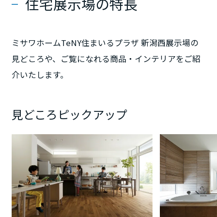
住宅展示場の特長
静岡県
ミサワホームTeNY住まいるプラザ 新潟西展示場の
見どころや、ご覧になれる商品・インテリアをご紹
愛知県
介いたします。
三重県
見どころピックアップ
近畿エリア
滋賀県
京都府