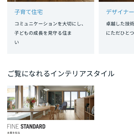
子育て住宅
デザイナー
大阪府
コミュニケーションを大切にし、
卓越した技
子どもの成長を見守る住ま
にただひ
兵庫県
い
奈良県
ご覧になれるインテリアスタイル
和歌山県
中国・四国エリア
鳥取県