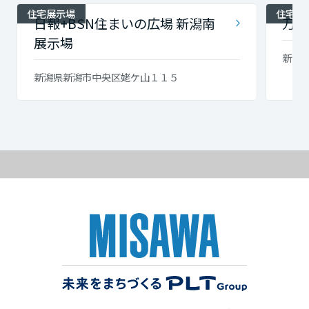
住宅展示場
住宅展
日報+BSN住まいの広場 新潟南
万代
展示場
新潟県
新潟県新潟市中央区姥ケ山１１５