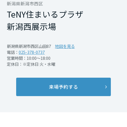
再開発・官民連携事業
新潟県新潟市西区
土地活用実例
展示
場・
イベント情報
企業・IR
住まいるりんぐ（ロングサポート）
リフォーム事例
住まいづくりガイド
TeNY住まいるプラザ
分譲マンション開発事業
宮城県
カタログ請求
法人のお客さま
保証制度
新潟西展示場
事業用
買う
ニュース
収益不動産・投資開発事業
住まいのご相談
アフターメンテナンス
秋田県
企業不動産活用（CRE）戦略
MISAWAについて
建築再生事業
事業用リノベーション
新潟県新潟市西区山田87
地図を見る
分譲住宅（建売・土地）検索
ミサワリフォーム
電話：
025-378-0737
社宅建築
ミサワホームグループ
営業時間：10:00～18:00
事業用売買
ホテル・旅館リフォーム
中古住宅検索
山形県
定休日：※定休日 火・水曜
ご相談窓口
医療・介護・子育て・障がい福祉施設
IR情報
スムストック検索
リフォーム営業所
事業用地・事業用建物
SDGs
福島県
お客様センター
分譲マンション検索
来場予約する
これから土地活用・賃貸経営をご検討の方
分譲用地
環境活動
土地活用の基礎から長期安定経営を目指すオーナー様まで、賃貸経営
関東
売る
[MISAWA RELAY]
役立つ多彩な情報を幅広くお届けします。
これからリフォームをご検討の方
採用情報
茨城県
実例動画や基礎知識、収納の工夫など、理想の住まいを叶えるリフォ
ホームラウンジ 土地活用・賃貸経営
ムの具体策とアイデアを豊富にご用意しています。
住まいの売却
ミサワホームオーナーさま・リフォーム工事ご契約者さまとミサワホ
すべてのフィールドに新しい価値をデザインし、持続可能な未来志向