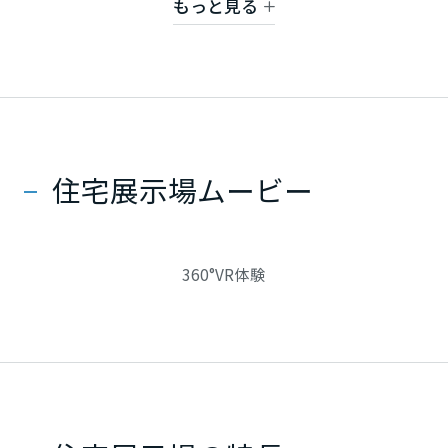
もっと見る
ミサワアイデンティティ
甲信越・北陸
富山県
※来場予約特典は初めてご見学の方、ご家族様1回と
させていただきます。
※火曜・水曜日は定休日です。ご対応できない場合
新潟県
住宅展示場ムービー
がございます。
山梨県
360°VR体験
長野県
東海エリア
岐阜県