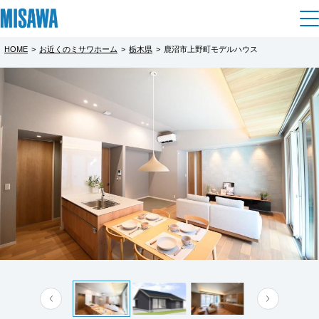
HOME
>
お近くのミサワホーム
>
栃木県
>
鹿沼市上野町モデルハウス
住まい
都道府県を選択
鹿沼市上野町建売
完全予約制
建てる
土地活用
[注文住宅]
～家族がつながる、暮らしやすい平屋～
北海道
個人のお客さま
商品ラインアップ
2026年3月完成予定の新築建売住宅のご案内で
リフォーム
北海道
す。
デザイン
戸建て・マンション
賃貸住宅
※建物はまだご見学いただけませんが、図面
まちづくり
東北
テクノロジー（住まいの性能）
にて詳細打ち合わせが可能です。
賃貸併用住宅
複合開発・投資開発
ミサワリフォームとは
建築事例・建築実例
オーナーサポート
青森県
店舗・各種施設
27坪とは思えない、開放感あふれる4LDKプラ
もっと見る
リフォームの流れ
デザイナーズギャラリー
ン。
サポートメニュー
複合開発事業（ASMACI-アスマチ-）
土地活用モデルルーム見学
企
業・
IR情報
岩手県
リフォームメニュー
インテリア
家族が自然と集まる広々LDK