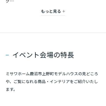
グ
リビングとつながる畳スペースは、お子様のお昼寝
もっと見る
静岡県
や遊び場にも最適
生活動線を考えた収納充実プラン
玄関近くのシューズクローク、キッチン横のパント
愛知県
リー、主寝室のウォークインクローゼットなど、収
納豊富
三重県
イベント会場の特長
「片付けやすく、散らからない家」を実現
近畿エリア
ミサワホーム鹿沼市上野町モデルハウスの見どころ
滋賀県
や、ご覧になれる商品・インテリアをご紹介いたし
ます。
京都府