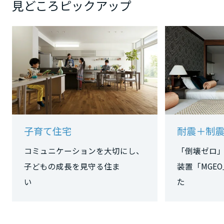
見どころピックアップ
大阪府
兵庫県
奈良県
子育て住宅
耐震＋制
和歌山県
コミュニケーションを大切にし、
「倒壊ゼロ
子どもの成長を見守る住ま
装置「MGE
中国・四国エリア
い
た
鳥取県