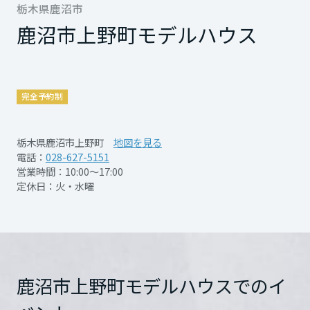
再開発・官民連携事業
栃木県鹿沼市
土地活用実例
展示
場・
イベント情報
南向きで明るく、風通しの良いリビング・ダ
企業・IR
住まいるりんぐ（ロングサポート）
リフォーム事例
住まいづくりガイド
鹿沼市上野町モデルハウス
分譲マンション開発事業
宮城県
カタログ請求
イニング
法人のお客さま
保証制度
事業用
リビングとつながる畳スペースは、お子様の
買う
ニュース
収益不動産・投資開発事業
住まいのご相談
アフターメンテナンス
お昼寝や遊び場にも最適
秋田県
企業不動産活用（CRE）戦略
完全予約制
MISAWAについて
建築再生事業
生活動線を考えた収納充実プラン
事業用リノベーション
分譲住宅（建売・土地）検索
ミサワリフォーム
社宅建築
ミサワホームグループ
玄関近くのシューズクローク、キッチン横の
栃木県鹿沼市上野町
地図を見る
事業用売買
ホテル・旅館リフォーム
中古住宅検索
山形県
電話：
028-627-5151
パントリー、主寝室のウォークインクローゼ
ご相談窓口
医療・介護・子育て・障がい福祉施設
IR情報
営業時間：10:00～17:00
開催日時
ご成約までイベント実施
スムストック検索
ットなど、収納豊富
リフォーム営業所
定休日：火・水曜
事業用地・事業用建物
SDGs
福島県
「片付けやすく、散らからない家」を実現
お客様センター
分譲マンション検索
これから土地活用・賃貸経営をご検討の方
分譲用地
開催場所
鹿沼市上野町
詳細を見る
環境活動
土地活用の基礎から長期安定経営を目指すオーナー様まで、賃貸経営
関東
売る
[MISAWA RELAY]
に役立つ多彩な情報を幅広くお届けします。
これからリフォームをご検討の方
採用情報
鹿沼市上野町モデルハウスでのイ
茨城県
実例動画や基礎知識、収納の工夫など、理想の住まいを叶えるリフォ
ホームラウンジ 土地活用・賃貸経営
お問い合
電話：
028-627-5151
ームの具体策とアイデアを豊富にご用意しています。
住まいの売却
ミサワホームオーナーさま・リフォーム工事ご契約者さまとミサワホ
わせ
営業時間：10:00～17:00
すべてのフィールドに新しい価値をデザインし、持続可能な未来志向