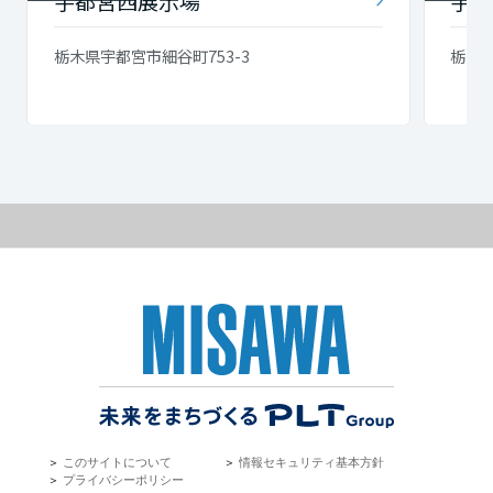
宇都宮西展示場
宇都
栃木県宇都宮市細谷町753-3
栃木
＞
このサイトについて
＞
情報セキュリティ基本方針
＞
プライバシーポリシー