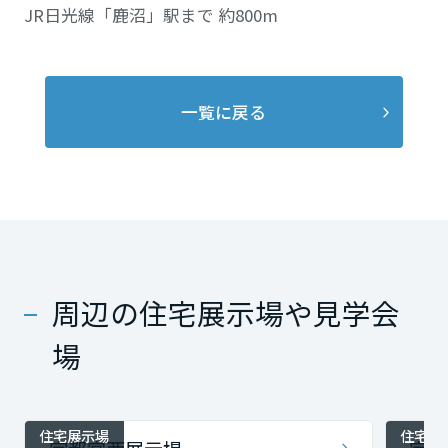
JR日光線「鹿沼」駅まで 約800m
一覧に戻る
周辺の住宅展示場や見学会
場
住宅展示場
住宅展