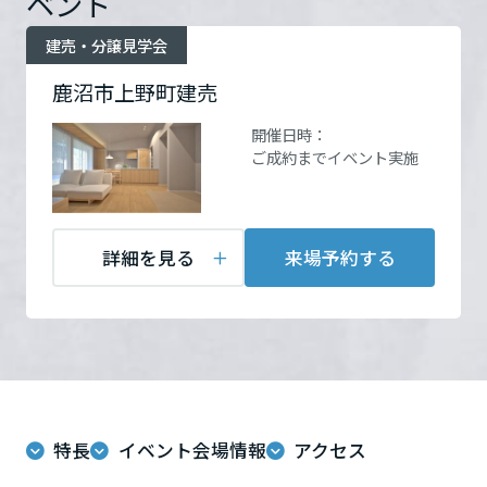
ベント
ームを結ぶコミュニケーションサイト。お得・便利・安心なコンテン
新卒者採用
のまちづくりを実現していきます。
ホームラウンジ リフォーム
定休日：火・水曜
ツや、ミサワホームからの大切なお知らせなど配信しています。
栃木県
建売・分譲見学会
担当者：県北営業部 坂田
ミサワゼネラルソリューション
中途採用
これから住まいをご検討の方
ミサワオーナーズクラブ
鹿沼市上野町建売
多彩な動画やこだわりが詰まった建築実例、注目の最新情報など、住
障がい者採用
群馬県
まいづくりを楽しく学べるデジタルラウンジです。
開催日時：
ご成約までイベント実施
ホームラウンジ 新築・戸建て
ウエルネス事業
来場予約する
埼玉県
詳細を見る
来場予約する
海外事業
千葉県
東京都
特長
イベント会場情報
アクセス
神奈川県