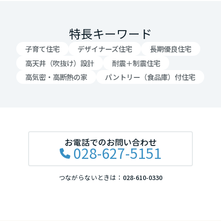
岡山県
特長キーワード
広島県
子育て住宅
デザイナーズ住宅
長期優良住宅
高天井（吹抜け）設計
耐震＋制震住宅
高気密・高断熱の家
パントリー（食品庫）付住宅
山口県
徳島県
お電話でのお問い合わせ
028-627-5151
香川県
つながらないときは：
028-610-0330
愛媛県