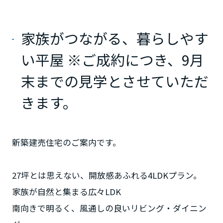
ミサワアイデンティティ
甲信越・北陸
家族がつながる、暮らしやす
富山県
い平屋 ※ご成約につき、9月
末までの見学とさせていただ
新潟県
きます。
山梨県
新築建売住宅のご案内です。
長野県
27坪とは思えない、開放感あふれる4LDKプラン。
東海エリア
家族が自然と集まる広々LDK
南向きで明るく、風通しの良いリビング・ダイニン
岐阜県