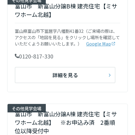
その他見学会場
ームを結ぶコミュニケーションサイト。お得・便利・安心なコンテン
新卒者採用
のまちづくりを実現していきます。
富山市 新富山分譲B棟 建売住宅【ミサ
ホームラウンジ リフォーム
ツや、ミサワホームからの大切なお知らせなど配信しています。
栃木県
ワホーム北越】
ミサワゼネラルソリューション
中途採用
これから住まいをご検討の方
ミサワオーナーズクラブ
多彩な動画やこだわりが詰まった建築実例、注目の最新情報など、住
障がい者採用
富山県富山市下冨居字八幡割41番32（ご来場の際は、
群馬県
まいづくりを楽しく学べるデジタルラウンジです。
アクセスの「地図を見る」をクリックし場所を確認して
いただくようお願いいたします。）
Google Map
ホームラウンジ 新築・戸建て
ウエルネス事業
0120-817-330
埼玉県
海外事業
詳細を見る
千葉県
東京都
その他見学会場
富山市 新富山分譲A棟 建売住宅【ミサ
ワホーム北越】 ※お申込み済 2番順
神奈川県
位以降受付中