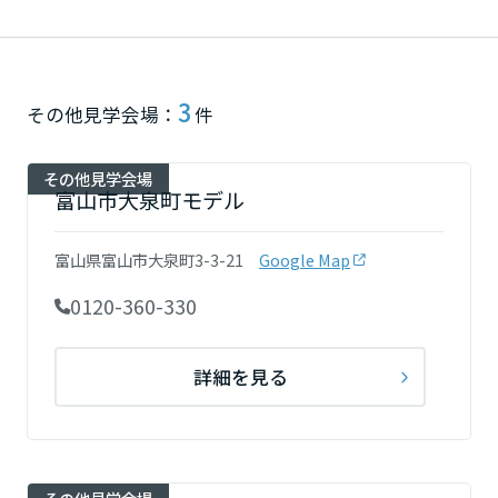
再開発・官民連携事業
土地活用実例
展示
場・
イベント情報
企業・IR
住まいるりんぐ（ロングサポート）
リフォーム事例
住まいづくりガイド
分譲マンション開発事業
宮城県
カタログ請求
法人のお客さま
保証制度
事業用
3
買う
ニュース
その他見学会場：
件
収益不動産・投資開発事業
住まいのご相談
アフターメンテナンス
秋田県
企業不動産活用（CRE）戦略
MISAWAについて
建築再生事業
その他見学会場
事業用リノベーション
分譲住宅（建売・土地）検索
ミサワリフォーム
富山市大泉町モデル
社宅建築
ミサワホームグループ
事業用売買
ホテル・旅館リフォーム
中古住宅検索
山形県
ご相談窓口
医療・介護・子育て・障がい福祉施設
富山県富山市大泉町3-3-21
Google Map
IR情報
スムストック検索
リフォーム営業所
0120-360-330
事業用地・事業用建物
SDGs
福島県
お客様センター
分譲マンション検索
これから土地活用・賃貸経営をご検討の方
分譲用地
環境活動
詳細を見る
土地活用の基礎から長期安定経営を目指すオーナー様まで、賃貸経営
関東
売る
[MISAWA RELAY]
に役立つ多彩な情報を幅広くお届けします。
これからリフォームをご検討の方
採用情報
茨城県
実例動画や基礎知識、収納の工夫など、理想の住まいを叶えるリフォ
ホームラウンジ 土地活用・賃貸経営
ームの具体策とアイデアを豊富にご用意しています。
住まいの売却
ミサワホームオーナーさま・リフォーム工事ご契約者さまとミサワホ
すべてのフィールドに新しい価値をデザインし、持続可能な未来志向