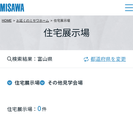
HOME
>
お近くのミサワホーム
>
住宅展示場
住まい
住宅展示場
都道府県を選択
建てる
土地活用
[注文住宅]
北海道
検索結果：富山県
都道府県を変更
個人のお客さま
商品ラインアップ
リフォーム
北海道
デザイン
住宅展示場
その他見学会場
戸建て・マンション
賃貸住宅
まちづくり
東北
テクノロジー（住まいの性能）
賃貸併用住宅
複合開発・投資開発
ミサワリフォームとは
建築事例・建築実例
オーナーサポート
青森県
0
住宅展示場：
件
店舗・各種施設
リフォームの流れ
デザイナーズギャラリー
サポートメニュー
複合開発事業（ASMACI-アスマチ-）
土地活用モデルルーム見学
企
業・
IR情報
岩手県
リフォームメニュー
インテリア