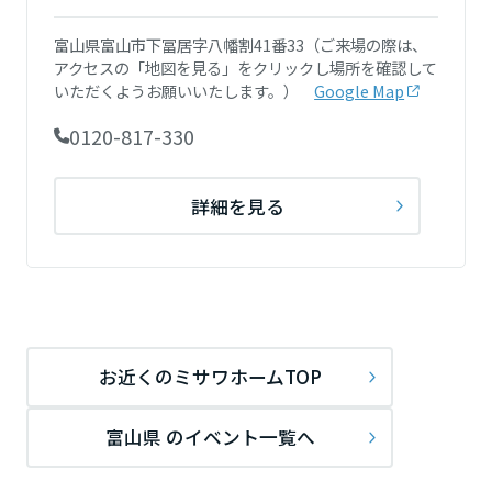
ミサワアイデンティティ
甲信越・北陸
富山県富山市下冨居字八幡割41番33（ご来場の際は、
アクセスの「地図を見る」をクリックし場所を確認して
いただくようお願いいたします。）
Google Map
富山県
0120-817-330
新潟県
詳細を見る
山梨県
長野県
お近くのミサワホームTOP
東海エリア
富山県 のイベント一覧へ
岐阜県