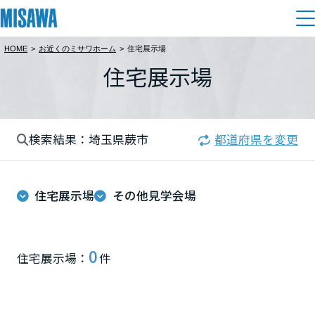
HOME
>
お近くのミサワホーム
>
住宅展示場
住まい
住宅展示場
都道府県を選択
建てる
土地活用
[注文住宅]
北海道
検索結果：埼玉県蕨市
都道府県を変更
個人のお客さま
商品ラインアップ
リフォーム
北海道
デザイン
住宅展示場
その他見学会場
戸建て・マンション
賃貸住宅
まちづくり
東北
テクノロジー（住まいの性能）
賃貸併用住宅
複合開発・投資開発
ミサワリフォームとは
建築事例・建築実例
オーナーサポート
青森県
0
住宅展示場：
件
店舗・各種施設
リフォームの流れ
デザイナーズギャラリー
サポートメニュー
複合開発事業（ASMACI-アスマチ-）
土地活用モデルルーム見学
企
業・
IR情報
岩手県
リフォームメニュー
インテリア