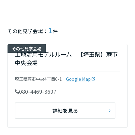
再開発・官民連携事業
土地活用実例
展示
場・
イベント情報
企業・IR
住まいるりんぐ（ロングサポート）
リフォーム事例
住まいづくりガイド
分譲マンション開発事業
宮城県
カタログ請求
法人のお客さま
保証制度
事業用
1
買う
ニュース
その他見学会場：
件
収益不動産・投資開発事業
住まいのご相談
アフターメンテナンス
秋田県
企業不動産活用（CRE）戦略
MISAWAについて
建築再生事業
その他見学会場
事業用リノベーション
分譲住宅（建売・土地）検索
ミサワリフォーム
土地活用モデルルーム 【埼玉県】蕨市
社宅建築
ミサワホームグループ
中央会場
事業用売買
ホテル・旅館リフォーム
中古住宅検索
山形県
ご相談窓口
医療・介護・子育て・障がい福祉施設
IR情報
スムストック検索
埼玉県蕨市中央4丁目6-1
Google Map
リフォーム営業所
事業用地・事業用建物
SDGs
福島県
お客様センター
080-4469-3697
分譲マンション検索
これから土地活用・賃貸経営をご検討の方
分譲用地
環境活動
土地活用の基礎から長期安定経営を目指すオーナー様まで、賃貸経営
関東
売る
詳細を見る
[MISAWA RELAY]
に役立つ多彩な情報を幅広くお届けします。
これからリフォームをご検討の方
採用情報
茨城県
実例動画や基礎知識、収納の工夫など、理想の住まいを叶えるリフォ
ホームラウンジ 土地活用・賃貸経営
ームの具体策とアイデアを豊富にご用意しています。
住まいの売却
ミサワホームオーナーさま・リフォーム工事ご契約者さまとミサワホ
すべてのフィールドに新しい価値をデザインし、持続可能な未来志向