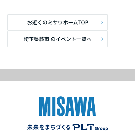
ームを結ぶコミュニケーションサイト。お得・便利・安心なコンテン
新卒者採用
のまちづくりを実現していきます。
ホームラウンジ リフォーム
ツや、ミサワホームからの大切なお知らせなど配信しています。
栃木県
ミサワゼネラルソリューション
中途採用
これから住まいをご検討の方
ミサワオーナーズクラブ
お近くのミサワホームTOP
多彩な動画やこだわりが詰まった建築実例、注目の最新情報など、住
障がい者採用
群馬県
まいづくりを楽しく学べるデジタルラウンジです。
埼玉県蕨市 のイベント一覧へ
ホームラウンジ 新築・戸建て
ウエルネス事業
埼玉県
海外事業
千葉県
東京都
神奈川県