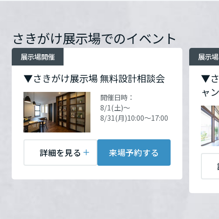
ームを結ぶコミュニケーションサイト。お得・便利・安心なコンテン
新卒者採用
━━━━━━━━━━━━━━━━━━━━━━━
のまちづくりを実現していきます。
ホームラウンジ リフォーム
住所
秋田県秋田市横森3-11-
ツや、ミサワホームからの大切なお知らせなど配信しています。
栃木県
7（さきがけハウジングパー
ミサワゼネラルソリューション
中途採用
これから住まいをご検討の方
お問い合
電話：
018-837-3301
ミサワオーナーズクラブ
さきがけ展示場でのイベント
ク）
Google Map
わせ
営業時間：10:00～18:00
多彩な動画やこだわりが詰まった建築実例、注目の最新情報など、住
障がい者採用
群馬県
定休日：毎週火曜・水曜
展示場開催
展示場
まいづくりを楽しく学べるデジタルラウンジです。
※8/11(火)～8/14(金)まで休
お問い合
電話：
018-837-3301
▼さきがけ展示場 無料設計相談会
▼さ
ホームラウンジ 新築・戸建て
ウエルネス事業
業いたします。休業期間中
わせ
営業時間：10:00～18:00
ャ
のお問い合わせ等は、
埼玉県
定休日：毎週火曜・水曜
開催日時：
8/15(土)以降のご連絡となり
8/1(土)～
※8/11(火)～8/14(金)まで休
ますのでご了承ください。
8/31(月)10:00～17:00
海外事業
業いたします。休業期間中
担当者：営業部
千葉県
のお問い合わせ等は、
8/15(土)以降のご連絡となり
詳細を見る
来場予約する
ますのでご了承ください。
東京都
担当者：営業部
来場予約する
神奈川県