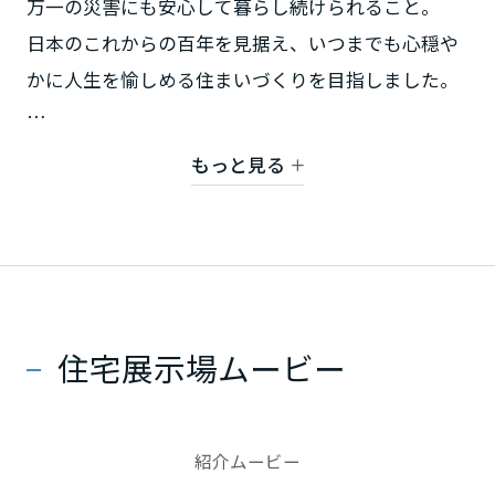
万一の災害にも安心して暮らし続けられること。
日本のこれからの百年を見据え、いつまでも心穏や
静岡県
かに人生を愉しめる住まいづくりを目指しました。
ご家族が思い思いに過ごし、体験共有できる空間
愛知県
もっと見る
「アライビング」。
家事の効率化を図ったウォーターリビング。
三重県
災害が発生しても、ご家族と暮らしを守るMISAWA-
LCP設計。
近畿エリア
現代の暮らしに合わせた、見どころが満載の展示場
住宅展示場ムービー
です。
滋賀県
皆さまのご来場をお待ちしております。
※大収納空間「蔵」はミサワホーム株式会社の登録
京都府
紹介ムービー
商標です。