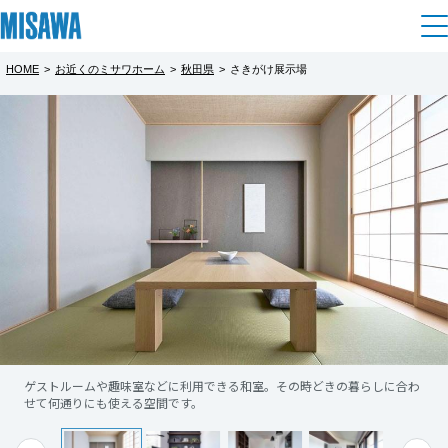
HOME
>
お近くのミサワホーム
>
秋田県
>
さきがけ展示場
住まい
都道府県を選択
▼さきがけ展示場 無料設計相談会
▼さきがけ展示場 Web来場予約キャンペ
建てる
土地活用
[注文住宅]
ーン
【休業日のお知らせ】
北海道
個人のお客さま
商品ラインアップ
8/11(火)～8/14(金)まで休業いたします。
リフォーム
【休業日のお知らせ】
北海道
休業期間中のお問い合わせ等は、8/15(土)以降
8/11(火)～8/14(金)まで休業いたします。
デザイン
戸建て・マンション
賃貸住宅
のご連絡となりますのでご了承ください。
まちづくり
休業期間中のお問い合わせ等は、8/15(土)以降
東北
テクノロジー（住まいの性能）
のご連絡となりますのでご了承ください。
賃貸併用住宅
複合開発・投資開発
ミサワリフォームとは
住まいづくりに関する様々な知識と経験と発
建築事例・建築実例
オーナーサポート
青森県
店舗・各種施設
想を持ったデザイナーが、お客様のご要望に
★☆━━━━━━━━━━━━━━━━━━━━━
ゲストルームや趣味室などに利用できる和室。その時どきの暮らしに合わ
もっと見る
リフォームの流れ
デザイナーズギャラリー
せて何通りにも使える空間です。
期待を上回る完成度でお答えいたします。お
サポートメニュー
複合開発事業（ASMACI-アスマチ-）
土地活用モデルルーム見学
◇Web来場予約キャンペーン 8/1(土)～
企
業・
IR情報
もっと見る
岩手県
リフォームメニュー
インテリア
客様が思い描いているマイホームのイメージ