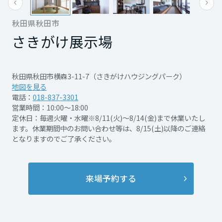
9/28(月)
再開発・官民連携事業
土地活用実例
展示
場・
イベント情報
について一緒にお話しませんか？
企業・IR
住まいるりんぐ（ロングサポート）
Web来場予約のうえ、当展示場に「初めて」
リフォーム事例
住まいづくりガイド
秋田県秋田市
分譲マンション開発事業
宮城県
カタログ請求
ご希望の方はページ下部の「来場予約する」
ご来場いただいた方に、ミサワオリジナル
法人のお客さま
さきがけ展示場
保証制度
事業用
ボタンよりお申込みください。
買う
ニュース
「ミッフィージャンボタオル」をプレゼン
収益不動産・投資開発事業
住まいのご相談
アフターメンテナンス
ト！
秋田県
企業不動産活用（CRE）戦略
MISAWAについて
建築再生事業
秋田県秋田市横森3-11-7（さきがけハウジングパーク）
事業用リノベーション
分譲住宅（建売・土地）検索
さらに事前アンケートにお答えいただいた方
ミサワリフォーム
地図を見る
社宅建築
チラシを見る
ミサワホームグループ
電話：
018-837-3301
には、3,000円分の選べるギフトもプレゼント
事業用売買
ホテル・旅館リフォーム
中古住宅検索
山形県
営業時間：10:00～18:00
チラシを見る
詳細を見る
ご相談窓口
いたします。
医療・介護・子育て・障がい福祉施設
IR情報
定休日：毎週火曜・水曜※8/11(火)～8/14(金)まで休業いたし
スムストック検索
ます。休業期間中のお問い合わせ等は、8/15(土)以降のご連絡
＊プレゼントには条件がございます。
リフォーム営業所
事業用地・事業用建物
となりますのでご了承ください。
SDGs
開催日時
8/1(土)～8/31(月)10:00～
福島県
お客様センター
「チラシを見る」、「詳細を見る」よりキ
分譲マンション検索
これから土地活用・賃貸経営をご検討の方
17:00
分譲用地
開催日時
8/1(土)～9/28(月)10:00～
環境活動
ャンペーン要項をご確認ください。
土地活用の基礎から長期安定経営を目指すオーナー様まで、賃貸経営
関東
17:00
来場予約する
売る
[MISAWA RELAY]
に役立つ多彩な情報を幅広くお届けします。
これからリフォームをご検討の方
開催場所
さきがけ展示場
詳細を見
採用情報
この機会にぜひミサワホームをご覧くださ
茨城県
実例動画や基礎知識、収納の工夫など、理想の住まいを叶えるリフォ
る
ホームラウンジ 土地活用・賃貸経営
開催場所
さきがけ展示場
詳細を見
ームの具体策とアイデアを豊富にご用意しています。
住まいの売却
い。
ミサワホームオーナーさま・リフォーム工事ご契約者さまとミサワホ
すべてのフィールドに新しい価値をデザインし、持続可能な未来志向
る