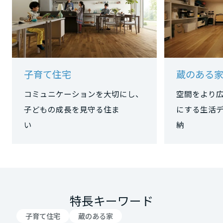
岡山県
広島県
子育て住宅
蔵のある
山口県
コミュニケーションを大切にし、
空間をより
子どもの成長を見守る住ま
にする生活
い
徳島県
香川県
特長キーワード
愛媛県
子育て住宅
蔵のある家