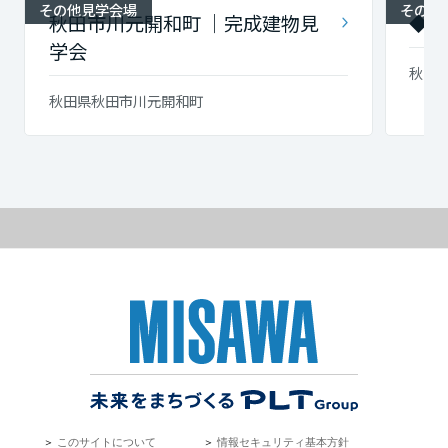
その他見学会場
その他
秋田市川元開和町 ｜完成建物見
◆川
学会
秋田
秋田県秋田市川元開和町
＞
このサイトについて
＞
情報セキュリティ基本方針