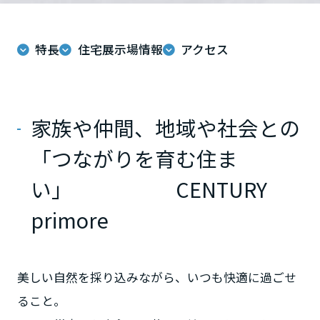
ミサワアイデンティティ
来場予約する
甲信越・北陸
特長
住宅展示場情報
アクセス
富山県
新潟県
家族や仲間、地域や社会との
「つながりを育む住ま
山梨県
い」 CENTURY
primore
長野県
東海エリア
美しい自然を採り込みながら、いつも快適に過ごせ
ること。
岐阜県