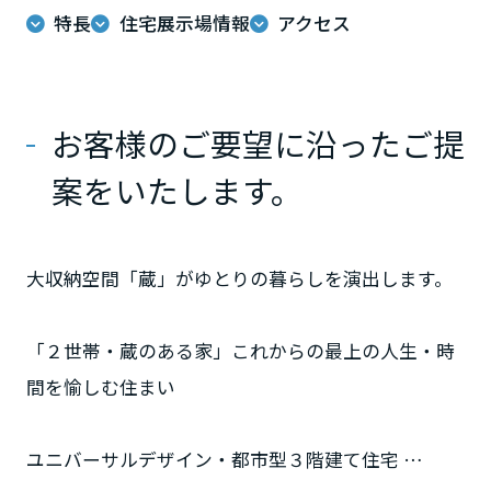
ミサワアイデンティティ
特長
住宅展示場情報
アクセス
甲信越・北陸
富山県
お客様のご要望に沿ったご提
案をいたします。
新潟県
山梨県
大収納空間「蔵」がゆとりの暮らしを演出します。
「２世帯・蔵のある家」これからの最上の人生・時
長野県
間を愉しむ住まい
東海エリア
ユニバーサルデザイン・都市型３階建て住宅
岐阜県