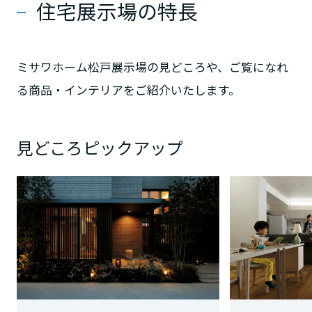
住宅展示場の特長
大阪府
ミサワホーム松戸展示場の見どころや、ご覧になれ
兵庫県
る商品・インテリアをご紹介いたします。
奈良県
見どころピックアップ
和歌山県
中国・四国エリア
鳥取県