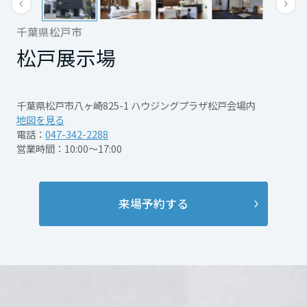
ます。
再開発・官民連携事業
土地活用実例
展示
場・
イベント情報
企業・IR
住まいるりんぐ（ロングサポート）
リフォーム事例
住まいづくりガイド
千葉県松戸市
分譲マンション開発事業
宮城県
カタログ請求
毎週、違った建物をご見学いただけますの
法人のお客さま
松戸展示場
保証制度
事業用
買う
ニュース
で、
収益不動産・投資開発事業
住まいのご相談
アフターメンテナンス
何度もご参加いただく方も。
秋田県
企業不動産活用（CRE）戦略
MISAWAについて
建築再生事業
千葉県松戸市八ヶ崎825-1 ハウジングプラザ松戸会場内
事業用リノベーション
分譲住宅（建売・土地）検索
ミサワリフォーム
地図を見る
社宅建築
ミサワホームグループ
電話：
047-342-2288
会場の詳細や お時間など
事業用売買
ホテル・旅館リフォーム
中古住宅検索
山形県
営業時間：10:00～17:00
ご案内を見る
ご相談窓口
お気軽にお問合せください。
医療・介護・子育て・障がい福祉施設
IR情報
スムストック検索
リフォーム営業所
事業用地・事業用建物
SDGs
福島県
来場予約する
お客様センター
分譲マンション検索
これから土地活用・賃貸経営をご検討の方
分譲用地
開催日時
2026年8月1日（土）、2日
環境活動
これからご計画を進める方も、ぜひこの機会
土地活用の基礎から長期安定経営を目指すオーナー様まで、賃貸経営
関東
（日）、8日（土）、15日
売る
にご見学ください！
[MISAWA RELAY]
に役立つ多彩な情報を幅広くお届けします。
これからリフォームをご検討の方
（土）、16日（日）、22日
採用情報
（土）、23日（日）、29日
茨城県
実例動画や基礎知識、収納の工夫など、理想の住まいを叶えるリフォ
ホームラウンジ 土地活用・賃貸経営
（土）、30日（日）
ームの具体策とアイデアを豊富にご用意しています。
住まいの売却
ミサワホームオーナーさま・リフォーム工事ご契約者さまとミサワホ
すべてのフィールドに新しい価値をデザインし、持続可能な未来志向