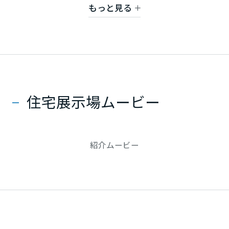
もっと見る
静岡県
※営業時間は日によって異なります。
愛知県
住宅展示場ムービー
三重県
近畿エリア
紹介ムービー
滋賀県
京都府