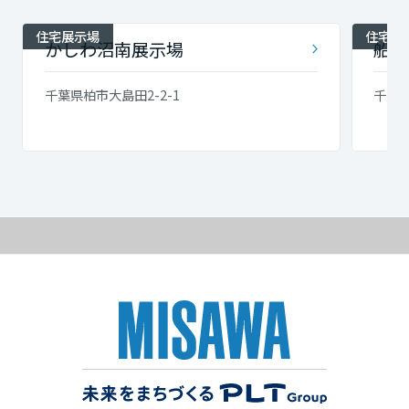
住宅展示場
住宅展
かしわ沼南展示場
船橋
千葉県柏市大島田2-2-1
千葉県