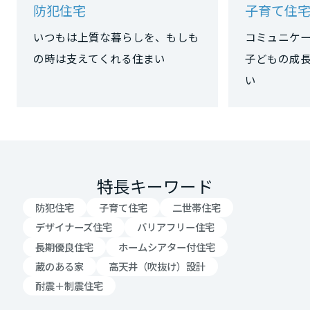
防犯住宅
子育て住
岡山県
いつもは上質な暮らしを、もしも
コミュニケ
の時は支えてくれる住まい
子どもの成
広島県
い
山口県
徳島県
特長キーワード
防犯住宅
子育て住宅
二世帯住宅
香川県
デザイナーズ住宅
バリアフリー住宅
長期優良住宅
ホームシアター付住宅
蔵のある家
高天井（吹抜け）設計
愛媛県
耐震＋制震住宅