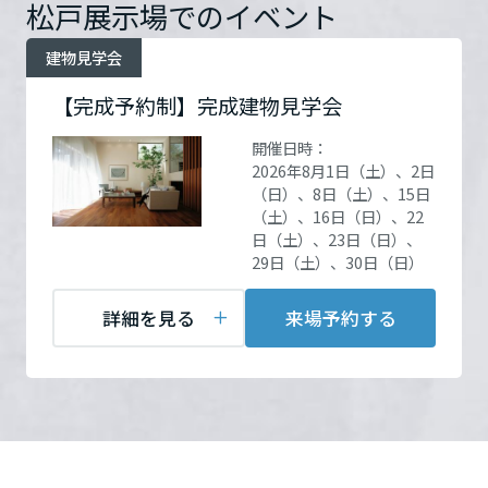
松戸展示場でのイベント
ームを結ぶコミュニケーションサイト。お得・便利・安心なコンテン
新卒者採用
のまちづくりを実現していきます。
ホームラウンジ リフォーム
ツや、ミサワホームからの大切なお知らせなど配信しています。
栃木県
開催場所
完成現場モデル棟（複数会
ミサワゼネラルソリューション
建物見学会
中途採用
これから住まいをご検討の方
ミサワオーナーズクラブ
場あり）
詳細を見る
【完成予約制】完成建物見学会
多彩な動画やこだわりが詰まった建築実例、注目の最新情報など、住
障がい者採用
群馬県
まいづくりを楽しく学べるデジタルラウンジです。
開催日時：
お問い合
電話：
047-342-2288
2026年8月1日（土）、2日
ホームラウンジ 新築・戸建て
ウエルネス事業
わせ
営業時間：10:00～17:00
（日）、8日（土）、15日
担当者：ミサワホーム松戸
埼玉県
（土）、16日（日）、22
展示場
日（土）、23日（日）、
29日（土）、30日（日）
海外事業
千葉県
詳細を見る
来場予約する
来場予約する
東京都
神奈川県