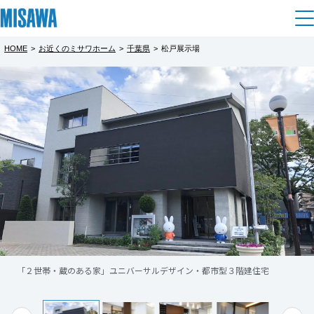
HOME
>
お近くのミサワホーム
>
千葉県
>
松戸展示場
住まい
都道府県を選択
【完成予約制】完成建物見学会
建てる
土地活用
[注文住宅]
完全予約制
北海道
個人のお客さま
商品ラインアップ
リフォーム
百聞は一見に如かず。
北海道
「実物大の建物が見たい！」というご要望に
デザイン
戸建て・マンション
賃貸住宅
まちづくり
お応えして
東北
テクノロジー（住まいの性能）
賃貸併用住宅
複合開発・投資開発
ミサワリフォームとは
建築事例・建築実例
オーナーサポート
「完成建物見学会」を実施しております。
青森県
店舗・各種施設
「２世帯・蔵のある家」ユニバーサルデザイン・都市型３階建住宅
大きな開口を設け内と外がつながる、自然と一体となれるくつろぎの空間
リフォームの流れ
デザイナーズギャラリー
です。
サポートメニュー
複合開発事業（ASMACI-アスマチ-）
土地活用モデルルーム見学
完成したばかり、最新の住宅をご覧いただけ
企
業・
IR情報
もっと見る
岩手県
リフォームメニュー
インテリア