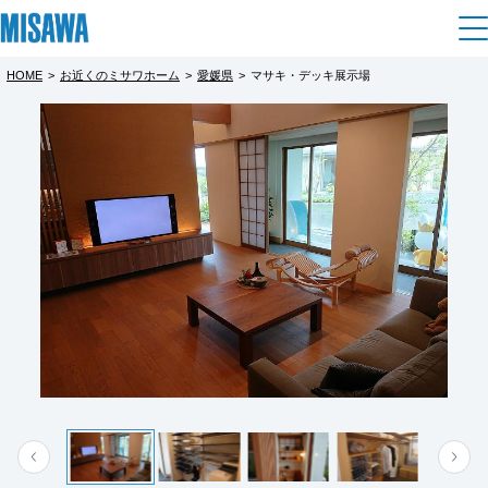
HOME
>
お近くのミサワホーム
>
愛媛県
>
マサキ・デッキ展示場
住まい
都道府県を選択
建てる
土地活用
[注文住宅]
北海道
個人のお客さま
商品ラインアップ
リフォーム
北海道
デザイン
戸建て・マンション
賃貸住宅
まちづくり
東北
テクノロジー（住まいの性能）
賃貸併用住宅
複合開発・投資開発
ミサワリフォームとは
建築事例・建築実例
オーナーサポート
青森県
店舗・各種施設
リフォームの流れ
デザイナーズギャラリー
サポートメニュー
複合開発事業（ASMACI-アスマチ-）
土地活用モデルルーム見学
企
業・
IR情報
岩手県
リフォームメニュー
インテリア