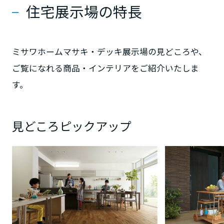
ミサワアイデンティティ
住宅展示場の特長
甲信越・北陸
富山県
ミサワホームマサキ・デッキ展示場の見どころや、
ご覧になれる商品・インテリアをご紹介いたしま
新潟県
す。
山梨県
見どころピックアップ
長野県
東海エリア
岐阜県