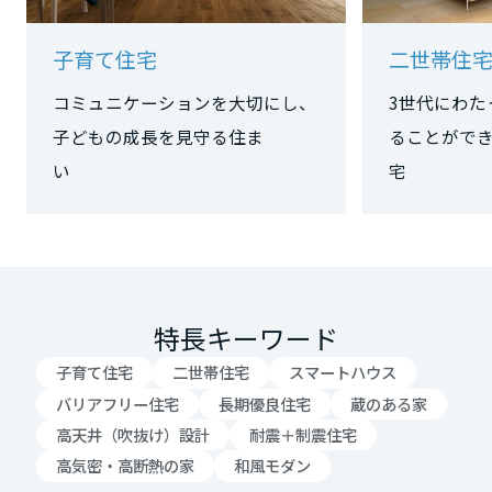
子育て住宅
二世帯住
静岡県
コミュニケーションを大切にし、
3世代にわた
子どもの成長を見守る住ま
ることがで
愛知県
い
宅
三重県
近畿エリア
特長キーワード
滋賀県
子育て住宅
二世帯住宅
スマートハウス
バリアフリー住宅
長期優良住宅
蔵のある家
高天井（吹抜け）設計
耐震＋制震住宅
京都府
高気密・高断熱の家
和風モダン