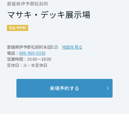
再開発・官民連携事業
愛媛県伊予郡松前町
土地活用実例
展示
場・
イベント情報
企業・IR
住まいるりんぐ（ロングサポート）
リフォーム事例
住まいづくりガイド
マサキ・デッキ展示場
分譲マンション開発事業
宮城県
カタログ請求
法人のお客さま
保証制度
事業用
買う
完全予約制
ニュース
収益不動産・投資開発事業
住まいのご相談
アフターメンテナンス
秋田県
企業不動産活用（CRE）戦略
MISAWAについて
建築再生事業
事業用リノベーション
愛媛県伊予郡松前町永田525
地図を見る
分譲住宅（建売・土地）検索
ミサワリフォーム
電話：
089-969-0330
社宅建築
ミサワホームグループ
営業時間：10:00～18:00
事業用売買
ホテル・旅館リフォーム
中古住宅検索
山形県
定休日：火・水定休日
ご相談窓口
医療・介護・子育て・障がい福祉施設
IR情報
スムストック検索
リフォーム営業所
事業用地・事業用建物
SDGs
福島県
お客様センター
分譲マンション検索
来場予約する
これから土地活用・賃貸経営をご検討の方
分譲用地
環境活動
土地活用の基礎から長期安定経営を目指すオーナー様まで、賃貸経営
関東
売る
[MISAWA RELAY]
に役立つ多彩な情報を幅広くお届けします。
これからリフォームをご検討の方
採用情報
茨城県
実例動画や基礎知識、収納の工夫など、理想の住まいを叶えるリフォ
ホームラウンジ 土地活用・賃貸経営
ームの具体策とアイデアを豊富にご用意しています。
住まいの売却
ミサワホームオーナーさま・リフォーム工事ご契約者さまとミサワホ
すべてのフィールドに新しい価値をデザインし、持続可能な未来志向