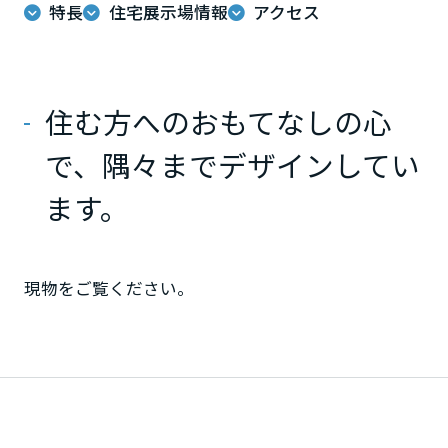
ームを結ぶコミュニケーションサイト。お得・便利・安心なコンテン
新卒者採用
特長
住宅展示場情報
アクセス
のまちづくりを実現していきます。
ホームラウンジ リフォーム
ツや、ミサワホームからの大切なお知らせなど配信しています。
栃木県
ミサワゼネラルソリューション
中途採用
これから住まいをご検討の方
ミサワオーナーズクラブ
多彩な動画やこだわりが詰まった建築実例、注目の最新情報など、住
障がい者採用
住む方へのおもてなしの心
群馬県
まいづくりを楽しく学べるデジタルラウンジです。
で、隅々までデザインしてい
ホームラウンジ 新築・戸建て
ウエルネス事業
埼玉県
ます。
海外事業
千葉県
現物をご覧ください。
東京都
神奈川県