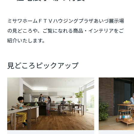
静岡県
ミサワホームＦＴＶハウジングプラザあいづ展示場
の見どころや、ご覧になれる商品・インテリアをご
紹介いたします。
愛知県
見どころピックアップ
三重県
近畿エリア
滋賀県
京都府