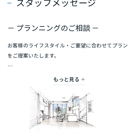
スタッフメッセージ
高知県
－ プランニングのご相談 －
九州エリア
お客様のライフスタイル・ご要望に合わせてプラン
福岡県
をご提案いたします。
佐賀県
ミサワホームでは、独自の資格基準をクリアした認
もっと見る
定デザイナーをはじめ、各分野の専門スタッフが住
長崎県
まいづくりを全力でバックアップいたします。
お気軽にお問い合わせください。
熊本県