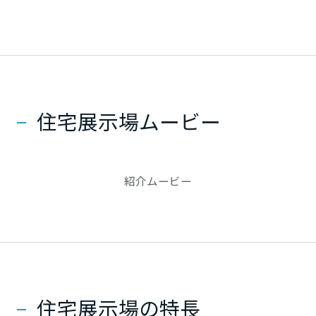
ミサワアイデンティティ
甲信越・北陸
富山県
住宅展示場ムービー
新潟県
山梨県
紹介ムービー
長野県
東海エリア
住宅展示場の特長
岐阜県