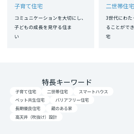
子育て住宅
二世帯住
大阪府
コミュニケーションを大切にし、
3世代にわた
子どもの成長を見守る住ま
ることがで
兵庫県
い
宅
奈良県
特長キーワード
和歌山県
子育て住宅
二世帯住宅
スマートハウス
中国・四国エリア
ペット共生住宅
バリアフリー住宅
長期優良住宅
蔵のある家
鳥取県
高天井（吹抜け）設計