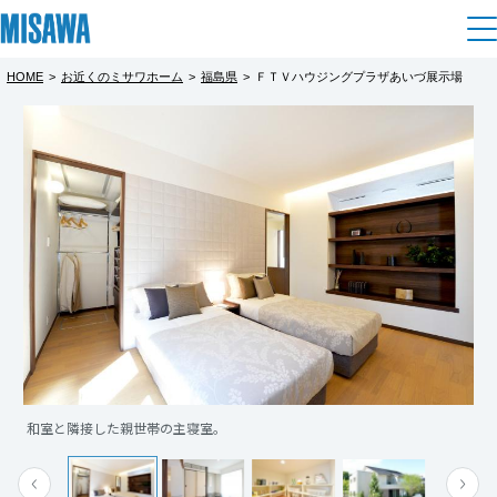
HOME
>
お近くのミサワホーム
>
福島県
>
ＦＴＶハウジングプラザあいづ展示場
住まい
都道府県を選択
建てる
土地活用
[注文住宅]
北海道
個人のお客さま
商品ラインアップ
リフォーム
北海道
デザイン
戸建て・マンション
賃貸住宅
まちづくり
東北
テクノロジー（住まいの性能）
賃貸併用住宅
複合開発・投資開発
ミサワリフォームとは
建築事例・建築実例
オーナーサポート
青森県
店舗・各種施設
和室と隣接した親世帯の主寝室。
リフォームの流れ
デザイナーズギャラリー
サポートメニュー
複合開発事業（ASMACI-アスマチ-）
土地活用モデルルーム見学
企
業・
IR情報
岩手県
リフォームメニュー
インテリア