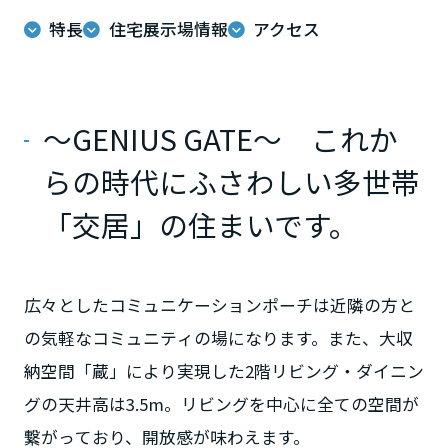
ームを結ぶコミュニケーションサイト。お得・便利・安心なコンテン
新卒者採用
のまちづくりを実現していきます。
ホームラウンジ リフォーム
特長
住宅展示場情報
アクセス
ツや、ミサワホームからの大切なお知らせなど配信しています。
栃木県
ミサワゼネラルソリューション
中途採用
これから住まいをご検討の方
ミサワオーナーズクラブ
多彩な動画やこだわりが詰まった建築実例、注目の最新情報など、住
障がい者採用
群馬県
まいづくりを楽しく学べるデジタルラウンジです。
～GENIUS GATE～ これか
ホームラウンジ 新築・戸建て
ウエルネス事業
らの時代にふさわしい多世帯
埼玉県
「交居」の住まいです。
海外事業
千葉県
広々としたコミュニケーションポーチは近隣の方と
の気軽なコミュニティの場になります。また、大収
東京都
納空間「蔵」により実現した2階リビング・ダイニン
グの天井高は3.5m。リビングを中心に全ての空間が
神奈川県
繋がっており、開放感が味わえます。