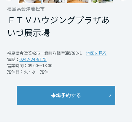
再開発・官民連携事業
土地活用実例
展示
場・
イベント情報
福島県会津若松市
企業・IR
住まいるりんぐ（ロングサポート）
リフォーム事例
住まいづくりガイド
分譲マンション開発事業
ＦＴＶハウジングプラザあ
宮城県
カタログ請求
法人のお客さま
保証制度
事業用
買う
ニュース
いづ展示場
収益不動産・投資開発事業
住まいのご相談
アフターメンテナンス
秋田県
企業不動産活用（CRE）戦略
MISAWAについて
建築再生事業
事業用リノベーション
分譲住宅（建売・土地）検索
ミサワリフォーム
福島県会津若松市一箕町八幡字滝沢88-1
地図を見る
社宅建築
ミサワホームグループ
電話：
0242-24-9175
事業用売買
ホテル・旅館リフォーム
中古住宅検索
山形県
営業時間：09:00～18:00
ご相談窓口
医療・介護・子育て・障がい福祉施設
IR情報
定休日：火・水 定休
スムストック検索
リフォーム営業所
事業用地・事業用建物
SDGs
福島県
お客様センター
分譲マンション検索
これから土地活用・賃貸経営をご検討の方
分譲用地
来場予約する
環境活動
土地活用の基礎から長期安定経営を目指すオーナー様まで、賃貸経営
関東
売る
[MISAWA RELAY]
に役立つ多彩な情報を幅広くお届けします。
これからリフォームをご検討の方
採用情報
茨城県
実例動画や基礎知識、収納の工夫など、理想の住まいを叶えるリフォ
ホームラウンジ 土地活用・賃貸経営
ームの具体策とアイデアを豊富にご用意しています。
住まいの売却
ミサワホームオーナーさま・リフォーム工事ご契約者さまとミサワホ
すべてのフィールドに新しい価値をデザインし、持続可能な未来志向