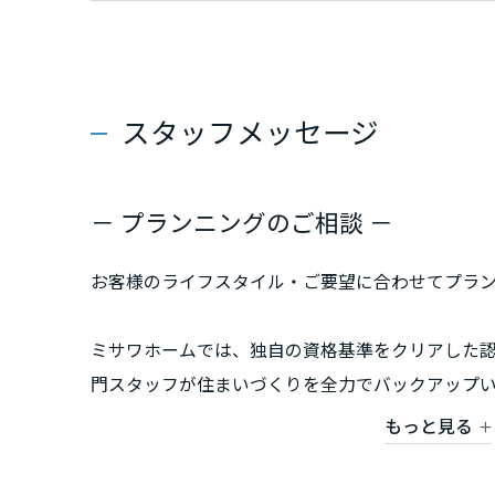
香川県
愛媛県
スタッフメッセージ
高知県
－ プランニングのご相談 －
九州エリア
福岡県
お客様のライフスタイル・ご要望に合わせてプラ
ミサワホームでは、独自の資格基準をクリアした
佐賀県
門スタッフが住まいづくりを全力でバックアップ
長崎県
もっと見る
お気軽にお問い合わせください。