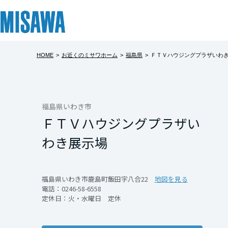
HOME
>
お近くのミサワホーム
>
福島県
>
ＦＴＶハウジングプラザいわ
リフォーム
住まい
土地活用
まちづくり
オーナーサポート
企業・IR情報
建てる
個人のお客さま
戸建て・マンション
複合開発・投資開発
サポートメニュー
企業・IR
北海道
[注文住宅]
福島県いわき市
ＦＴＶハウジングプラザい
北海道
商品ラインアップ
賃貸住宅
ミサワリフォームとは
複合開発事業（ASMACI-アスマチ-）
住まいるりんぐ（ロングサポート）
ニュース
わき展示場
東北
デザイン
賃貸併用住宅
リフォームの流れ
再開発・官民連携事業
保証制度
MISAWAについて
テクノロジー（住まいの性能）
店舗・各種施設
リフォームメニュー
分譲マンション開発事業
アフターメンテナンス
ミサワホームグループ
青森県
福島県いわき市鹿島町飯田字八合22
地図を見る
電話：
0246-58-6558
建築事例・建築実例
土地活用モデルルーム見学
リフォーム事例
収益不動産・投資開発事業
ミサワリフォーム
IR情報
定休日：火・水曜日 定休
岩手県
デザイナーズギャラリー
土地活用実例
建築再生事業
SDGs