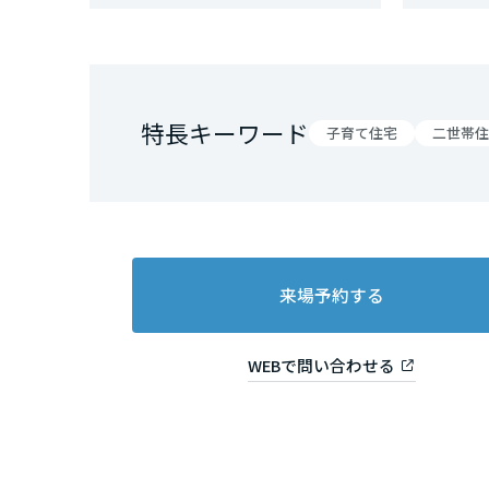
和歌山県
中国・四国エ
特長キーワード
鳥取県
子育て住宅
二世帯住
岡山県
広島県
来場予約する
山口県
WEBで問い合わせる
徳島県