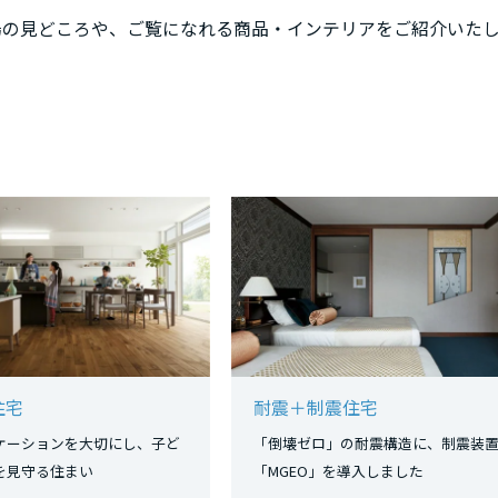
場の見どころや、ご覧になれる商品・インテリアをご紹介いた
住宅
耐震＋制震住宅
ケーションを大切にし、子ど
「倒壊ゼロ」の耐震構造に、制震装
長を見守る住まい
「MGEO」を導入しました