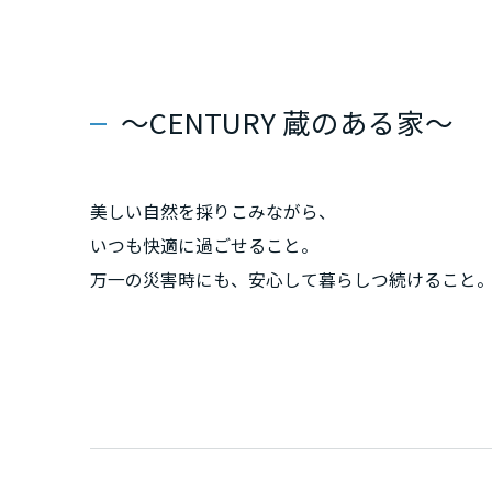
群馬県
埼玉県
～CENTURY 蔵のある家～
千葉県
美しい自然を採りこみながら、
いつも快適に過ごせること。
東京都
万一の災害時にも、安心して暮らしつ続けること
日本のこれからの100年を見据え、
神奈川県
いつまでも心穏やかに人生を愉しめる住まいです。
甲信越・北陸
富山県