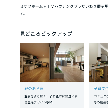
三重県
ミサワホームＦＴＶハウジングプラザいわき展示
す。
近畿エリア
滋賀県
見どころピックアップ
京都府
大阪府
兵庫県
蔵のある家
子育て
奈良県
空間をより広く、より豊かに快適にす
コミュニ
る生活デザイン収納
もの成