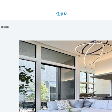
住まい
土地活用
き展示場
都道府県を選択
買う
法人のお客さま
事業用
事業用売買
ご相談窓口
採用情報
分譲住宅（建売・土地）検索
企業不動産活用（CRE）戦略
事業用リノベーション
事業用地・事業用建物
お客様センター
新卒者採用
中古住宅検索
社宅建築
ホテル・旅館リフォーム
分譲用地
中途採用
スムストック検索
医療・介護・子育て・障がい福祉施設
障がい者採用
リフォーム営業所
分譲マンション検索
ウエルネス事業
売る