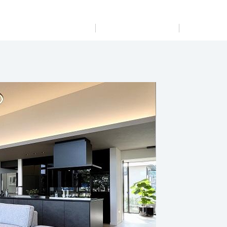
展示
場・
イベント情報
カタログ請求
住まいのご相談
リフォーム
まちづくり
オーナーサポート
企
業・
IR情報
閉じる
閉じる
閉じる
閉じる
閉じる
閉じる
これから土地活用・賃貸経営をご検討の方
これからリフォームをご検討の方
これから住まいをご検討の方
すべてのフィールドに新しい価値をデザインし、持続可能
多彩な動画やこだわりが詰まった建築実例、注目の最新情
土地活用の基礎から長期安定経営を目指すオーナー様ま
実例動画や基礎知識、収納の工夫など、理想の住まいを叶
ミサワホームオーナーさま・リフォーム工事ご契約者さま
な未来志向のまちづくりを実現していきます。
報など、住まいづくりを楽しく学べるデジタルラウンジで
で、賃貸経営に役立つ多彩な情報を幅広くお届けします。
えるリフォームの具体策とアイデアを豊富にご用意してい
とミサワホームを結ぶコミュニケーションサイト。お得・
す。
ます。
便利・安心なコンテンツや、ミサワホームからの大切なお
ミサワゼネラルソリューション
ホームラウンジ 土地活用・賃貸経営
知らせなど配信しています。
ホームラウンジ 新築・戸建て
ホームラウンジ リフォーム
ミサワアイデンティティ
ミサワオーナーズクラブ