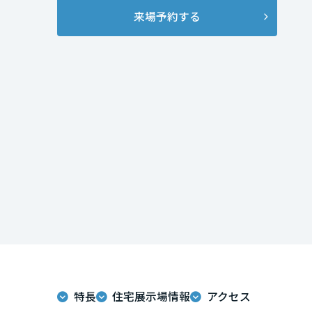
インテリア
環境活動
来場予約する
宮城県
住まいづくりガイド
秋田県
山形県
福島県
関東
茨城県
栃木県
特長
住宅展示場情報
アクセス