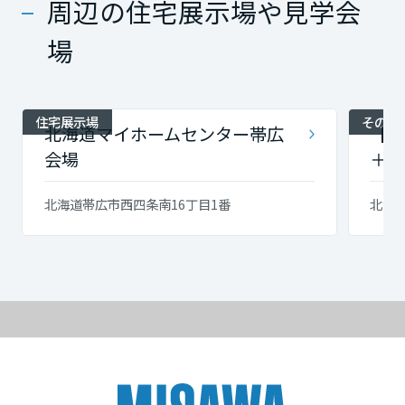
周辺の住宅展示場や見学会
場
住宅展示場
その他
北海道マイホームセンター帯広
【釧
会場
＋蔵
北海道帯広市西四条南16丁目1番
北海