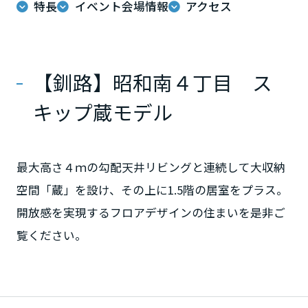
特長
イベント会場情報
アクセス
ミサワアイデンティティ
甲信越・北陸
富山県
【釧路】昭和南４丁目 ス
キップ蔵モデル
新潟県
最大高さ４ｍの勾配天井リビングと連続して大収納
山梨県
空間「蔵」を設け、その上に1.5階の居室をプラス。
開放感を実現するフロアデザインの住まいを是非ご
長野県
覧ください。
東海エリア
岐阜県