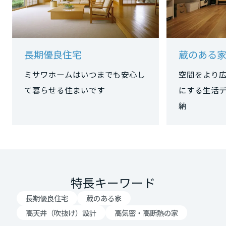
大阪府
長期優良住宅
蔵のある
兵庫県
ミサワホームはいつまでも安心し
空間をより
て暮らせる住まいです
にする生活
奈良県
和歌山県
中国・四国エリア
特長キーワード
鳥取県
長期優良住宅
蔵のある家
高天井（吹抜け）設計
高気密・高断熱の家