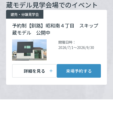
Map
ームを結ぶコミュニケーションサイト。お得・便利・安心なコンテン
新卒者採用
蔵モデル見学会場でのイベント
のまちづくりを実現していきます。
ホームラウンジ リフォーム
ツや、ミサワホームからの大切なお知らせなど配信しています。
栃木県
ミサワゼネラルソリューション
中途採用
建売・分譲見学会
これから住まいをご検討の方
ミサワオーナーズクラブ
お問い合
電話：
0154-44-0300
わせ
営業時間：10:00～17:00
予約制【釧路】昭和南４丁目 スキップ
多彩な動画やこだわりが詰まった建築実例、注目の最新情報など、住
障がい者採用
群馬県
定休日：火・水 ※見学ご
まいづくりを楽しく学べるデジタルラウンジです。
蔵モデル 公開中
希望の方はご相談下さい。
ホームラウンジ 新築・戸建て
ウエルネス事業
開催日時：
担当者：寺田 祐介
2026/7/1～2026/9/30
埼玉県
海外事業
千葉県
詳細を見る
来場予約する
来場予約する
東京都
神奈川県