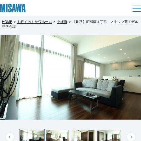
HOME
>
お近くのミサワホーム
>
北海道
>
【釧路】昭和南４丁目 スキップ蔵モデル
住まい
見学会場
都道府県を選択
予約制【釧路】昭和南４丁目 スキップ
建てる
土地活用
[注文住宅]
蔵モデル 公開中
北海道
個人のお客さま
商品ラインアップ
リフォーム
最大高さ４ｍの勾配天井リビングと連続して
北海道
大収納空間「蔵」を設け、その上に1.5階の居
デザイン
戸建て・マンション
賃貸住宅
まちづくり
室をプラス。
東北
テクノロジー（住まいの性能）
開放感を実現するフロアデザインの住まいを
賃貸併用住宅
複合開発・投資開発
ミサワリフォームとは
建築事例・建築実例
オーナーサポート
是非ご覧ください。
青森県
店舗・各種施設
リフォームの流れ
デザイナーズギャラリー
サポートメニュー
複合開発事業（ASMACI-アスマチ-）
土地活用モデルルーム見学
企
業・
IR情報
岩手県
リフォームメニュー
インテリア