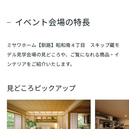
静岡県
イベント会場の特長
愛知県
ミサワホーム【釧路】昭和南４丁目 スキップ蔵モ
デル見学会場の見どころや、ご覧になれる商品・イ
三重県
ンテリアをご紹介いたします。
近畿エリア
見どころピックアップ
滋賀県
京都府