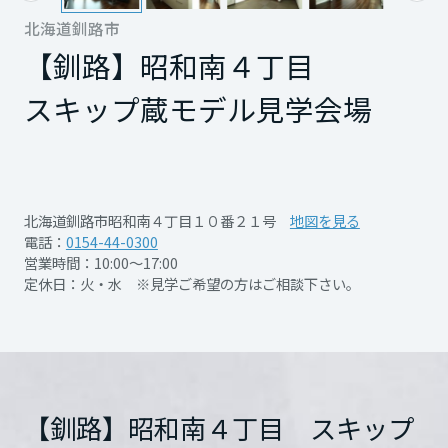
再開発・官民連携事業
土地活用実例
展示
場・
イベント情報
北海道釧路市
企業・IR
住まいるりんぐ（ロングサポート）
リフォーム事例
住まいづくりガイド
【釧路】昭和南４丁目
分譲マンション開発事業
宮城県
カタログ請求
法人のお客さま
保証制度
事業用
買う
スキップ蔵モデル見学会場
ニュース
収益不動産・投資開発事業
住まいのご相談
アフターメンテナンス
秋田県
企業不動産活用（CRE）戦略
MISAWAについて
建築再生事業
事業用リノベーション
分譲住宅（建売・土地）検索
ミサワリフォーム
社宅建築
ミサワホームグループ
事業用売買
ホテル・旅館リフォーム
中古住宅検索
山形県
開催日時
2026/7/1～2026/9/30
北海道釧路市昭和南４丁目１０番２１号
地図を見る
ご相談窓口
医療・介護・子育て・障がい福祉施設
IR情報
電話：
0154-44-0300
スムストック検索
営業時間：10:00～17:00
リフォーム営業所
事業用地・事業用建物
開催場所
【釧路】昭和南４丁目 ス
SDGs
定休日：火・水 ※見学ご希望の方はご相談下さい。
福島県
お客様センター
分譲マンション検索
キップ蔵モデル見学会場
これから土地活用・賃貸経営をご検討の方
分譲用地
環境活動
詳細を見る
土地活用の基礎から長期安定経営を目指すオーナー様まで、賃貸経営
関東
売る
[MISAWA RELAY]
に役立つ多彩な情報を幅広くお届けします。
これからリフォームをご検討の方
採用情報
住所
北海道釧路市昭和南４丁目
茨城県
実例動画や基礎知識、収納の工夫など、理想の住まいを叶えるリフォ
ホームラウンジ 土地活用・賃貸経営
【釧路】昭和南４丁目 スキップ
１０番２１号
Google
ームの具体策とアイデアを豊富にご用意しています。
住まいの売却
ミサワホームオーナーさま・リフォーム工事ご契約者さまとミサワホ
すべてのフィールドに新しい価値をデザインし、持続可能な未来志向