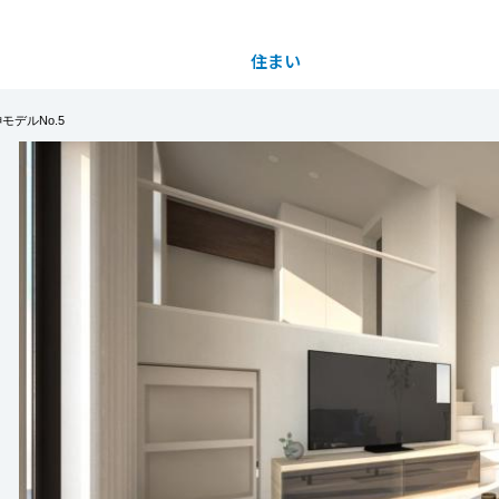
住まい
土地活用
デルNo.5
都道府県を選択
ヴィレッジ旭神モデルNo.5
完全予約制
買う
法人のお客さま
事業用
事業用売買
ご相談窓口
採用情報
アに新しい街「グランヴィレッジ」が誕生！
EN！！
分譲住宅（建売・土地）検索
企業不動産活用（CRE）戦略
事業用リノベーション
事業用地・事業用建物
お客様センター
新卒者採用
を生むリビング。４つの階層が生む暮らしのリズム
中古住宅検索
社宅建築
ホテル・旅館リフォーム
分譲用地
中途採用
ングから出入れ可能な大収納空間「KURA」
もっと見る
スムストック検索
医療・介護・子育て・障がい福祉施設
障がい者採用
PDF
リフォーム営業所
常の収納に限らず、家族の思い出も将来に紡ぐ家。
分譲マンション検索
場ください。
ウエルネス事業
売る
※担当が常駐しておりません。ご来場の方は必ず事前