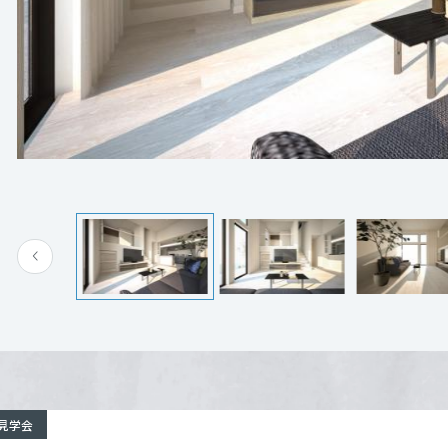
[MISAWA RELAY]
いします。（WEB又はお電話にてお申込みください。
海外事業
住まいの売却
旭川市旭神2条2丁目1-10
詳細を見る
電話：
0120-001-330
営業時間：10:00～17:00
定休日：火・水定休
担当者：営業部
来場予約する
見学会