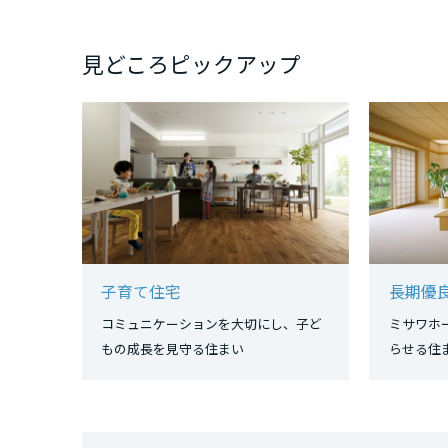
和歌山県
見どころピックアップ
中国・四国エ
鳥取県
岡山県
広島県
子育て住宅
長期優
山口県
コミュニケーションを大切にし、子ど
ミサワホ
もの成長を見守る住まい
らせる住
徳島県