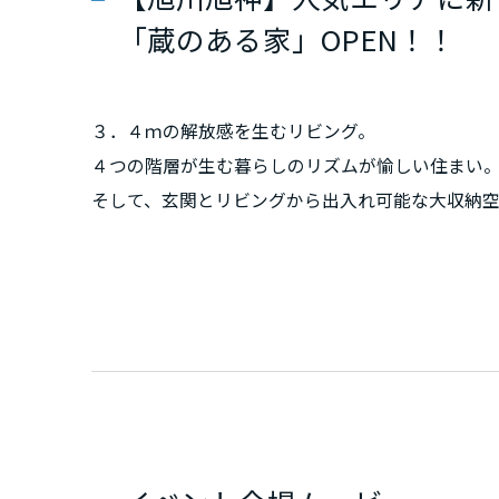
新潟県
「蔵のある家」OPEN！！
山梨県
３．４ｍの解放感を生むリビング。
４つの階層が生む暮らしのリズムが愉しい住まい
長野県
そして、玄関とリビングから出入れ可能な大収納空間
シーズン用品、日常の収納に限らず、家族の思い
東海エリア
ぜひご参考にご来場ください。
岐阜県
静岡県
愛知県