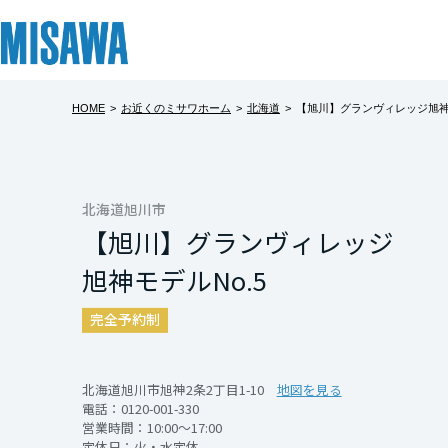
HOME
>
お近くのミサワホーム
>
北海道
>
【旭川】グランヴィレッジ旭神モ
リフォーム
住まい
土地活用
まちづくり
オーナーサポート
企業・IR情報
【旭川】グラン
建てる
個人のお客さま
戸建て・マンション
複合開発・投資開発
サポートメニュー
企業・IR
北海道
【旭川】人気エリ
[注文住宅]
北海道旭川市
【旭川】グランヴィレッジ
「蔵のある家」OP
北海道
商品ラインアップ
賃貸住宅
ミサワリフォームとは
複合開発事業（ASMACI-アスマチ-）
住まいるりんぐ（ロングサポート）
ニュース
３．４ｍの解放感
旭神モデルNo.5
が愉しい住まい。
東北
デザイン
賃貸併用住宅
リフォームの流れ
再開発・官民連携事業
保証制度
MISAWAについて
完全予約制
そして、玄関とリビ
テクノロジー（住まいの性能）
店舗・各種施設
リフォームメニュー
分譲マンション開発事業
アフターメンテナンス
ミサワホームグループ
青森県
シーズン用品、日
建築事例・建築実例
土地活用モデルルーム見学
リフォーム事例
収益不動産・投資開発事業
ミサワリフォーム
IR情報
ぜひご参考にご来
北海道旭川市旭神2条2丁目1-10
地図を見る
電話：
0120-001-330
岩手県
デザイナーズギャラリー
土地活用実例
建築再生事業
SDGs
営業時間：10:00～17:00
開催日時
定休日：火・水定休