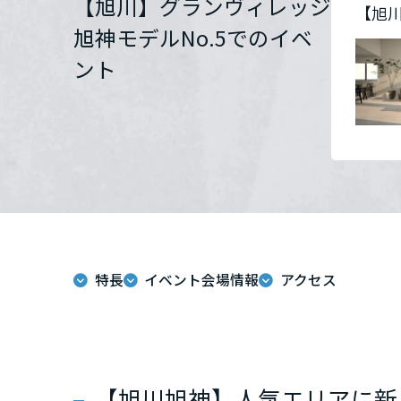
【旭川】グランヴィレッジ
【旭川
群馬県
旭神モデルNo.5でのイベ
ント
埼玉県
千葉県
東京都
神奈川県
特長
イベント会場情報
アクセス
甲信越・北陸
富山県
【旭川旭神】人気エリアに新