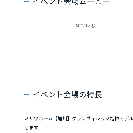
イベント会場ムービー
三重県
近畿エリア
360°VR体験
滋賀県
京都府
大阪府
イベント会場の特長
兵庫県
奈良県
ミサワホーム【旭川】グランヴィレッジ旭神モデル
します。