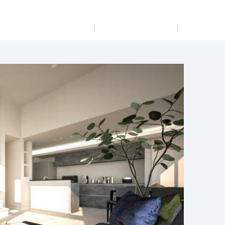
展示
場・
イベント情報
カタログ請求
住まいのご相談
リフォーム
まちづくり
オーナーサポート
企
業・
IR情報
閉じる
閉じる
閉じる
閉じる
閉じる
閉じる
これから土地活用・賃貸経営をご検討の方
これからリフォームをご検討の方
これから住まいをご検討の方
すべてのフィールドに新しい価値をデザインし、持続可能
多彩な動画やこだわりが詰まった建築実例、注目の最新情
土地活用の基礎から長期安定経営を目指すオーナー様ま
実例動画や基礎知識、収納の工夫など、理想の住まいを叶
ミサワホームオーナーさま・リフォーム工事ご契約者さま
な未来志向のまちづくりを実現していきます。
報など、住まいづくりを楽しく学べるデジタルラウンジで
で、賃貸経営に役立つ多彩な情報を幅広くお届けします。
えるリフォームの具体策とアイデアを豊富にご用意してい
とミサワホームを結ぶコミュニケーションサイト。お得・
す。
ます。
便利・安心なコンテンツや、ミサワホームからの大切なお
ミサワゼネラルソリューション
ホームラウンジ 土地活用・賃貸経営
知らせなど配信しています。
ホームラウンジ 新築・戸建て
ホームラウンジ リフォーム
ミサワアイデンティティ
を見る
詳細を見る
ミサワオーナーズクラブ
にご予約をお願