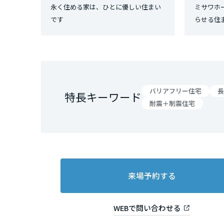
永く住める家は、ひとに優しい住まい
ミサワホ
三重県
です
らせる住
近畿エリア
滋賀県
バリアフリー住宅
長
特長キーワード
京都府
耐震＋制震住宅
大阪府
兵庫県
来場予約する
奈良県
WEBで問い合わせる