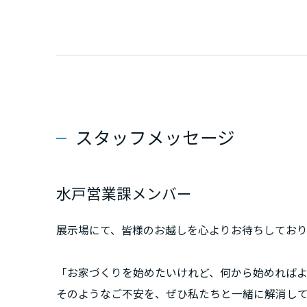
和歌山県
中国・四国エ
鳥取県
岡山県
スタッフメッセージ
広島県
水戸営業課メンバー
山口県
展示場にて、皆様のお越しを心よりお待ちしており
徳島県
「お家づくりを始めたいけれど、何から始めれば
そのようなご不安を、ぜひ私たちと一緒に解消し