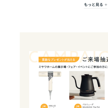
香川県
もっと見る
間取りや土地探し、ご予算など、どのようなこと
私たちスタッフが、誠心誠意お手伝いさせていただ
愛媛県
皆様とご一緒に、素敵なお家づくりを進めていけ
高知県
九州エリア
福岡県
佐賀県
長崎県