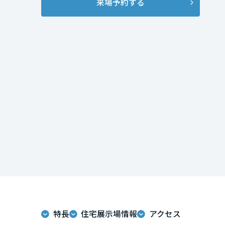
来場予約する
インテリア
環境活動
宮城県
住まいづくりガイド
秋田県
山形県
福島県
関東
茨城県
栃木県
特長
住宅展示場情報
アクセス