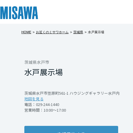
HOME
>
お近くのミサワホーム
>
茨城県
>
水戸展示場
リフォーム
住まい
土地活用
まちづくり
オーナーサポート
企業・IR情報
建てる
個人のお客さま
戸建て・マンション
複合開発・投資開発
サポートメニュー
企業・IR
北海道
[注文住宅]
茨城県水戸市
水戸展示場
北海道
商品ラインアップ
賃貸住宅
ミサワリフォームとは
複合開発事業（ASMACI-アスマチ-）
住まいるりんぐ（ロングサポート）
ニュース
東北
デザイン
賃貸併用住宅
リフォームの流れ
再開発・官民連携事業
保証制度
MISAWAについて
茨城県水戸市笠原町561-1 ハウジングギャラリー水戸内
地図を見る
テクノロジー（住まいの性能）
店舗・各種施設
リフォームメニュー
分譲マンション開発事業
アフターメンテナンス
ミサワホームグループ
青森県
電話：
029-244-1440
営業時間：10:00～17:00
建築事例・建築実例
土地活用モデルルーム見学
リフォーム事例
収益不動産・投資開発事業
ミサワリフォーム
IR情報
岩手県
デザイナーズギャラリー
土地活用実例
建築再生事業
SDGs