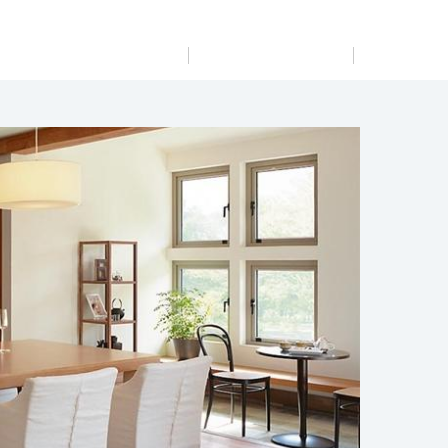
展示
場・
イベント情報
カタログ請求
住まいのご相談
リフォーム
まちづくり
オーナーサポート
企
業・
IR情報
閉じる
閉じる
閉じる
閉じる
閉じる
閉じる
これから土地活用・賃貸経営をご検討の方
これからリフォームをご検討の方
これから住まいをご検討の方
すべてのフィールドに新しい価値をデザインし、持続可能
多彩な動画やこだわりが詰まった建築実例、注目の最新情
土地活用の基礎から長期安定経営を目指すオーナー様ま
実例動画や基礎知識、収納の工夫など、理想の住まいを叶
ミサワホームオーナーさま・リフォーム工事ご契約者さま
な未来志向のまちづくりを実現していきます。
報など、住まいづくりを楽しく学べるデジタルラウンジで
で、賃貸経営に役立つ多彩な情報を幅広くお届けします。
えるリフォームの具体策とアイデアを豊富にご用意してい
とミサワホームを結ぶコミュニケーションサイト。お得・
す。
ます。
便利・安心なコンテンツや、ミサワホームからの大切なお
ミサワゼネラルソリューション
ホームラウンジ 土地活用・賃貸経営
知らせなど配信しています。
ホームラウンジ 新築・戸建て
ホームラウンジ リフォーム
ミサワアイデンティティ
ミサワオーナーズクラブ