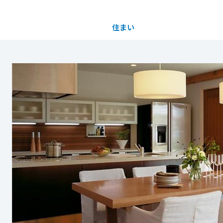
住まい
土地活用
都道府県を選択
買う
法人のお客さま
事業用
事業用売買
ご相談窓口
採用情報
分譲住宅（建売・土地）検索
企業不動産活用（CRE）戦略
事業用リノベーション
事業用地・事業用建物
お客様センター
新卒者採用
中古住宅検索
社宅建築
ホテル・旅館リフォーム
分譲用地
中途採用
スムストック検索
医療・介護・子育て・障がい福祉施設
障がい者採用
リフォーム営業所
分譲マンション検索
ウエルネス事業
売る