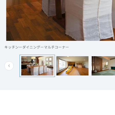
[MISAWA RELAY]
海外事業
住まいの売却
キッチンーダイニングーマルチコーナー
大きなモノでもしまえる「蔵」のおかげでリビングを多目的に活用