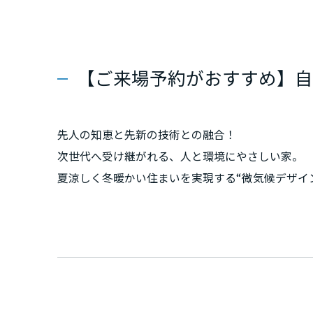
群馬県
埼玉県
【ご来場予約がおすすめ】自
千葉県
先人の知恵と先新の技術との融合！
次世代へ受け継がれる、人と環境にやさしい家。
東京都
夏涼しく冬暖かい住まいを実現する“微気候デザイ
神奈川県
甲信越・北陸
富山県