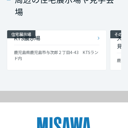
場
住宅展示場
その他
KTS展示場
大明
見学
鹿児島県鹿児島市与次郎２丁目4-43 KTSラン
ド内
鹿児