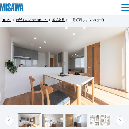
HOME
>
お近くのミサワホーム
>
鹿児島県
>
吉野町西しょうぶだに台
住まい
都道府県を選択
吉野町西しょうぶだに台
【分譲フェア】吉野町西しょうぶだに台
完全予約制
建てる
土地活用
[注文住宅]
１階は広がりとつながりのある開放的な空間
北海道
完全予約制
個人のお客さま
商品ラインアップ
設計に。
リフォーム
北海道
２階は家族の変化に寄り添う可変空間とし、
期間中、分譲地来場やイベント見学をWEBで
デザイン
戸建て・マンション
賃貸住宅
自由に満喫できる
まちづくり
ご予約の上、アンケートにご回答いただく
東北
テクノロジー（住まいの性能）
「マルチヌック」を新提案。
と、Amazonギフトカード8,000円分をプレゼ
賃貸併用住宅
複合開発・投資開発
ミサワリフォームとは
自分らしいライフシーンを楽しみ、
建築事例・建築実例
オーナーサポート
青森県
ントいたします。ぜひこの機会にご家族揃っ
店舗・各種施設
スマートに暮らせる住まいです。
てご来場ください。
もっと見る
リフォームの流れ
デザイナーズギャラリー
サポートメニュー
複合開発事業（ASMACI-アスマチ-）
土地活用モデルルーム見学
企
業・
IR情報
※「WEB予約ご来場プレゼント」は、1世帯1
岩手県
リフォームメニュー
インテリア
※画像はイメージです。