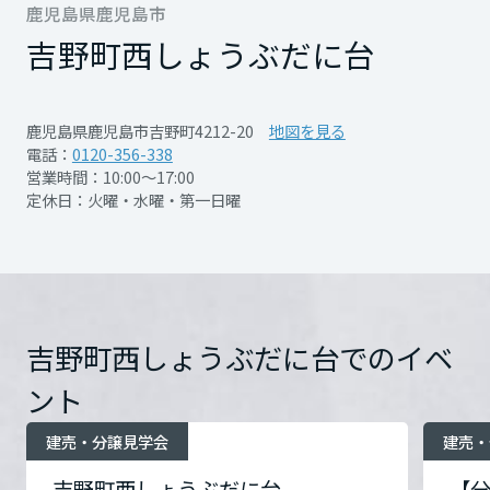
回のみとさせていただきます。過去にご参加
再開発・官民連携事業
鹿児島県鹿児島市
土地活用実例
もっと見る
展示
場・
イベント情報
管理記号 ev05
企業・IR
住まいるりんぐ（ロングサポート）
リフォーム事例
住まいづくりガイド
された方は、対象外とさせていただきます。
吉野町西しょうぶだに台
分譲マンション開発事業
宮城県
カタログ請求
法人のお客さま
保証制度
事業用
買う
ニュース
収益不動産・投資開発事業
住まいのご相談
１階は広がりとつながりのある開放的な空間
鹿児島県鹿児島市吉野町4212-20
地図を見る
アフターメンテナンス
秋田県
設計に。
電話：
0120-356-338
企業不動産活用（CRE）戦略
MISAWAについて
建築再生事業
営業時間：10:00～17:00
事業用リノベーション
分譲住宅（建売・土地）検索
ミサワリフォーム
２階は家族の変化に寄り添う可変空間とし、
定休日：火曜・水曜・第一日曜
社宅建築
ミサワホームグループ
自由に満喫できる
事業用売買
ホテル・旅館リフォーム
中古住宅検索
山形県
ご相談窓口
医療・介護・子育て・障がい福祉施設
「マルチヌック」を新提案。
IR情報
開催日時
毎週 土曜・日曜 ・祝日 開
スムストック検索
リフォーム営業所
自分らしいライフシーンを楽しみ、
事業用地・事業用建物
催
SDGs
福島県
お客様センター
分譲マンション検索
スマートに暮らせる住まいです。
これから土地活用・賃貸経営をご検討の方
吉野町西しょうぶだに台でのイベ
分譲用地
環境活動
開催日時
火曜・水曜・第一日曜 定
開催場所
鹿児島交通あいばす菖蒲谷
土地活用の基礎から長期安定経営を目指すオーナー様まで、賃貸経営
関東
休
ント
売る
※画像はイメージです。
[MISAWA RELAY]
に役立つ多彩な情報を幅広くお届けします。
これからリフォームをご検討の方
運動場前バス停約90ｍ
詳
採用情報
細を見る
管理記号 ev09
建売・分譲見学会
建売・
茨城県
実例動画や基礎知識、収納の工夫など、理想の住まいを叶えるリフォ
ホームラウンジ 土地活用・賃貸経営
開催場所
鹿児島交通あいばす菖蒲谷
ームの具体策とアイデアを豊富にご用意しています。
住まいの売却
ミサワホームオーナーさま・リフォーム工事ご契約者さまとミサワホ
すべてのフィールドに新しい価値をデザインし、持続可能な未来志向
吉野町西しょうぶだに台
【