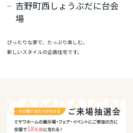
吉野町西しょうぶだに台会
ミサワアイデンティティ
甲信越・北陸
場
富山県
ぴったりな家で、たっぷり楽しむ。
新潟県
新しいスタイルの企画住宅です。
山梨県
長野県
東海エリア
岐阜県