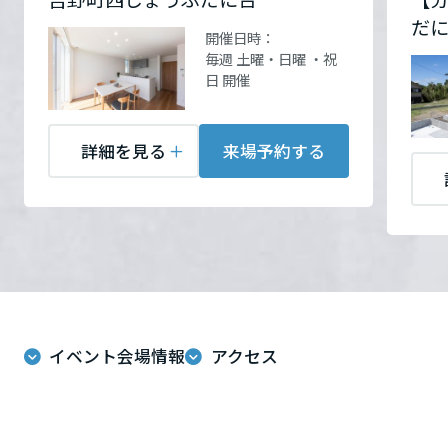
運動場前バス停約90ｍ
詳
ームを結ぶコミュニケーションサイト。お得・便利・安心なコンテン
新卒者採用
のまちづくりを実現していきます。
ホームラウンジ リフォーム
お問い合
電話：
0120-356-338
だ
細を見る
ツや、ミサワホームからの大切なお知らせなど配信しています。
栃木県
開催日時：
わせ
営業時間：10:00～17:00
ミサワゼネラルソリューション
中途採用
毎週 土曜・日曜 ・祝
これから住まいをご検討の方
ミサワオーナーズクラブ
定休日：火曜・水曜・第一
日 開催
お問い合
電話：
0120-356-338
日曜
多彩な動画やこだわりが詰まった建築実例、注目の最新情報など、住
障がい者採用
群馬県
わせ
営業時間：10:00～17:00
担当者：重吉由昭
まいづくりを楽しく学べるデジタルラウンジです。
定休日：火曜・水曜・第一
詳細を見る
来場予約する
ホームラウンジ 新築・戸建て
ウエルネス事業
日曜
埼玉県
担当者：重吉由昭
来場予約する
海外事業
千葉県
来場予約する
東京都
イベント会場情報
アクセス
神奈川県