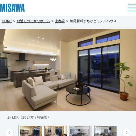
HOME
>
お近くのミサワホーム
>
京都府
>
篠尾新町まちかどモデルハウス
住まい
都道府県を選択
篠尾新町まちかどモデルハウス見学会
建てる
土地活用
[注文住宅]
完全予約制
北海道
個人のお客さま
商品ラインアップ
リフォーム
災害に強いミサワホームの技術をご体感くだ
北海道
さい。
デザイン
戸建て・マンション
賃貸住宅
まちづくり
東北
テクノロジー（住まいの性能）
※現地には係員が常駐しておりません。事前
賃貸併用住宅
複合開発・投資開発
ミサワリフォームとは
建築事例・建築実例
オーナーサポート
にご予約の上、ご来場ください。
青森県
店舗・各種施設
詳細はお気軽にお問い合わせください。
1F LDK（2024年7月撮影）
リフォームの流れ
デザイナーズギャラリー
サポートメニュー
複合開発事業（ASMACI-アスマチ-）
土地活用モデルルーム見学
企
業・
IR情報
岩手県
リフォームメニュー
インテリア