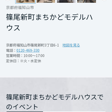
再開発・官民連携事業
土地活用実例
展示
場・
イベント情報
京都府福知山市
企業・IR
住まいるりんぐ（ロングサポート）
リフォーム事例
住まいづくりガイド
分譲マンション開発事業
篠尾新町まちかどモデルハ
宮城県
カタログ請求
法人のお客さま
保証制度
事業用
買う
ニュース
ウス
収益不動産・投資開発事業
住まいのご相談
アフターメンテナンス
秋田県
企業不動産活用（CRE）戦略
MISAWAについて
建築再生事業
事業用リノベーション
分譲住宅（建売・土地）検索
ミサワリフォーム
京都府福知山市篠尾新町3丁目6-1
地図を見る
社宅建築
ミサワホームグループ
電話：
0120-469-330
事業用売買
ホテル・旅館リフォーム
中古住宅検索
山形県
営業時間：10:00～17:00
ご相談窓口
医療・介護・子育て・障がい福祉施設
IR情報
定休日：※火・水定休
開催日時
随時ご予約受付中
スムストック検索
リフォーム営業所
事業用地・事業用建物
SDGs
福島県
お客様センター
分譲マンション検索
これから土地活用・賃貸経営をご検討の方
開催場所
篠尾新町まちかどモデルハ
分譲用地
環境活動
ウス
詳細を見る
土地活用の基礎から長期安定経営を目指すオーナー様まで、賃貸経営
関東
売る
[MISAWA RELAY]
に役立つ多彩な情報を幅広くお届けします。
これからリフォームをご検討の方
篠尾新町まちかどモデルハウスで
採用情報
茨城県
実例動画や基礎知識、収納の工夫など、理想の住まいを叶えるリフォ
住所
京都府福知山市篠尾新町3丁
ホームラウンジ 土地活用・賃貸経営
のイベント
ームの具体策とアイデアを豊富にご用意しています。
住まいの売却
目6-1
Google Map
ミサワホームオーナーさま・リフォーム工事ご契約者さまとミサワホ
すべてのフィールドに新しい価値をデザインし、持続可能な未来志向