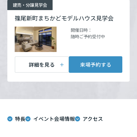
ームを結ぶコミュニケーションサイト。お得・便利・安心なコンテン
新卒者採用
のまちづくりを実現していきます。
建売・分譲見学会
ホームラウンジ リフォーム
ツや、ミサワホームからの大切なお知らせなど配信しています。
栃木県
お問い合
電話：
0120-469-330
ミサワゼネラルソリューション
中途採用
篠尾新町まちかどモデルハウス見学会
これから住まいをご検討の方
ミサワオーナーズクラブ
わせ
営業時間：10:00～17:00
開催日時：
多彩な動画やこだわりが詰まった建築実例、注目の最新情報など、住
障がい者採用
定休日：※火・水定休
群馬県
随時ご予約受付中
まいづくりを楽しく学べるデジタルラウンジです。
担当者：ミサワホーム近
畿 京都支店
ホームラウンジ 新築・戸建て
ウエルネス事業
埼玉県
詳細を見る
来場予約する
海外事業
千葉県
来場予約する
東京都
特長
イベント会場情報
アクセス
神奈川県