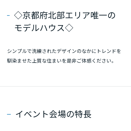
ミサワアイデンティティ
甲信越・北陸
◇京都府北部エリア唯一の
モデルハウス◇
富山県
新潟県
シンプルで洗練されたデザインのなかにトレンドを
馴染ませた上質な住まいを是非ご体感ください。
山梨県
長野県
イベント会場の特長
東海エリア
岐阜県