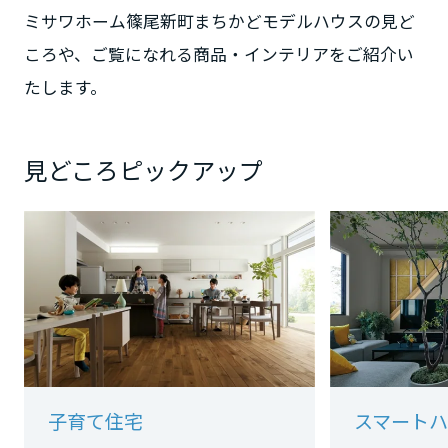
ミサワホーム篠尾新町まちかどモデルハウスの見ど
ころや、ご覧になれる商品・インテリアをご紹介い
静岡県
たします。
愛知県
見どころピックアップ
三重県
近畿エリア
滋賀県
京都府
子育て住宅
スマートハ