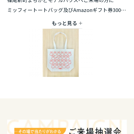
篠尾新町まちかどモデルハウスへご来場の方に
ミッフィートートバッグ及びAmazonギフト券3000
高知県
円分をプレゼント！
もっと見る
九州エリア
※期間中、1組1回限りとさせて頂きます。
※商品は無くなり次第終了となります。
福岡県
※ご新築をご検討（土地をご購入してご新築・建て
替え・住み替え）の方がご対象となります。
佐賀県
※同時開催している別のイベント特典と併用できま
せん。
長崎県
熊本県