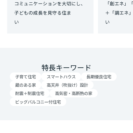
コミュニケーションを大切にし、
「創エネ」
大阪府
子どもの成長を見守る住ま
＋「調エネ
い
い
兵庫県
奈良県
特長キーワード
子育て住宅
スマートハウス
長期優良住宅
和歌山県
蔵のある家
高天井（吹抜け）設計
耐震＋制震住宅
高気密・高断熱の家
中国・四国エリア
ビッグバルコニー付住宅
鳥取県