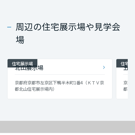
周辺の住宅展示場や見学会
場
住宅展示場
住宅展
北山展示場
五条
京都府京都市左京区下鴨半木町1番4（ＫＴＶ京
京都
都北山住宅展示場内）
都五