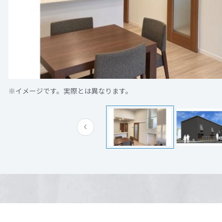
[MISAWA RELAY]
海外事業
住まいの売却
土地活用モデルルーム 【三重県】四日市市西阿倉
る
三重県四日市市西阿倉川1248-5
Google Map
※イメージです。実際とは異なります。
※イメージです。実際とは異なります。
電話：
070-1449-6692
営業時間：09:30～18:30
定休日：火・水
担当者： 角井 太一
来場予約する