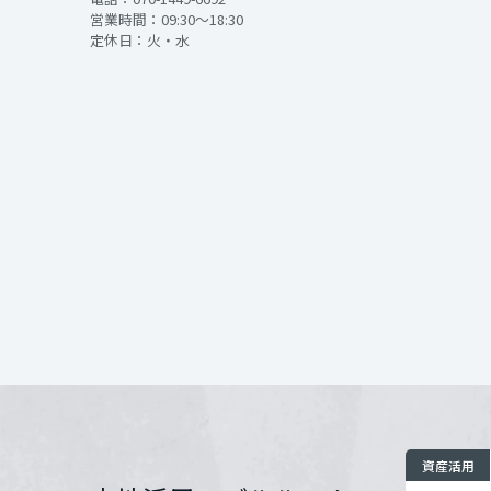
インテリア
環境活動
営業時間：09:30～18:30
宮城県
定休日：火・水
住まいづくりガイド
開催場所
秋田県
住所
山形県
お問い合わせ
福島県
関東
茨城県
栃木県
資産活用