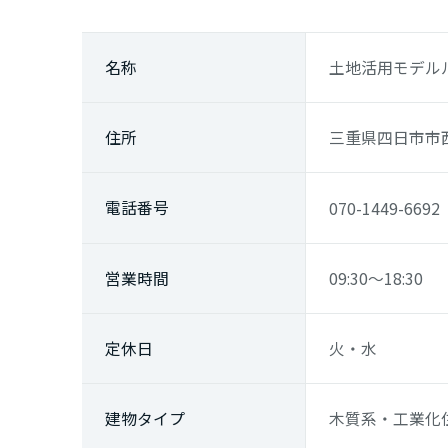
香川県
名称
土地活用モデル
愛媛県
住所
三重県四日市市西
高知県
九州エリア
電話番号
070-1449-6692
福岡県
営業時間
09:30～18:30
佐賀県
定休日
火・水
長崎県
建物
タイプ
木質系・工業化