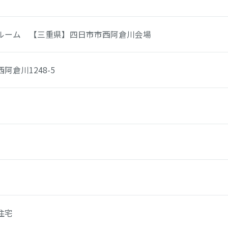
ルーム 【三重県】四日市市西阿倉川会場
阿倉川1248-5
住宅