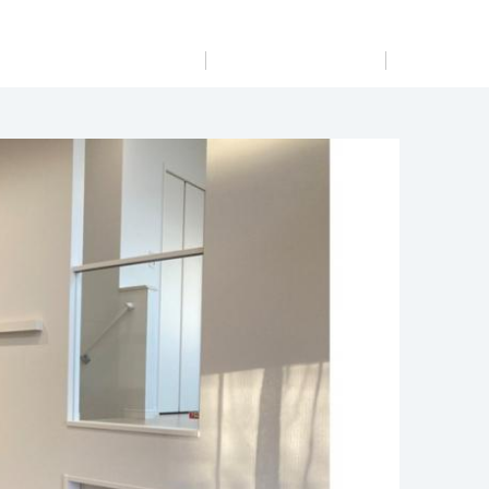
展示
場・
イベント情報
カタログ請求
住まいのご相談
リフォーム
まちづくり
オーナーサポート
企
業・
IR情報
閉じる
閉じる
閉じる
閉じる
閉じる
閉じる
これから土地活用・賃貸経営をご検討の方
これからリフォームをご検討の方
これから住まいをご検討の方
すべてのフィールドに新しい価値をデザインし、持続可能
多彩な動画やこだわりが詰まった建築実例、注目の最新情
土地活用の基礎から長期安定経営を目指すオーナー様ま
実例動画や基礎知識、収納の工夫など、理想の住まいを叶
ミサワホームオーナーさま・リフォーム工事ご契約者さま
な未来志向のまちづくりを実現していきます。
報など、住まいづくりを楽しく学べるデジタルラウンジで
で、賃貸経営に役立つ多彩な情報を幅広くお届けします。
えるリフォームの具体策とアイデアを豊富にご用意してい
とミサワホームを結ぶコミュニケーションサイト。お得・
す。
ます。
便利・安心なコンテンツや、ミサワホームからの大切なお
ミサワゼネラルソリューション
ホームラウンジ 土地活用・賃貸経営
知らせなど配信しています。
ホームラウンジ 新築・戸建て
ホームラウンジ リフォーム
ミサワアイデンティティ
ミサワオーナーズクラブ
0～18：30 ※完