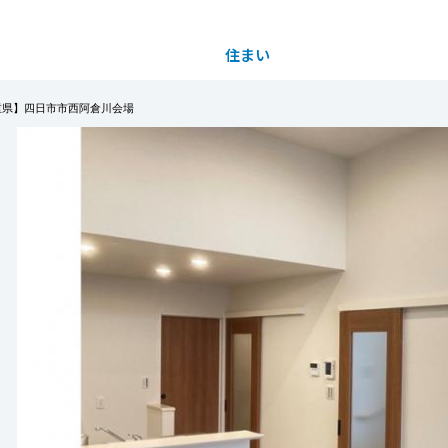
住まい
土地活用
重県】四日市市西阿倉川会場
都道府県を選択
住宅見学会
買う
法人のお客さま
事業用
事業用売買
ご相談窓口
採用情報
明るさを演出する高窓、大収納空間「蔵」を設け
間デザインを実現しています。
分譲住宅（建売・土地）検索
企業不動産活用（CRE）戦略
事業用リノベーション
事業用地・事業用建物
お客様センター
新卒者採用
てご希望に沿えない場合もございます。詳しくはお
。
中古住宅検索
社宅建築
ホテル・旅館リフォーム
分譲用地
中途採用
スムストック検索
医療・介護・子育て・障がい福祉施設
障がい者採用
リフォーム営業所
分譲マンション検索
ウエルネス事業
2026年4月20日（月）～2026年9月27日（日） 9：3
全予約制
売る