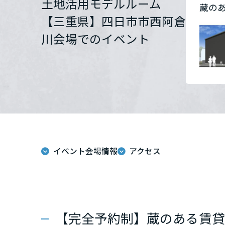
土地活用モデルルーム
蔵の
群馬県
【三重県】四日市市西阿倉
川会場でのイベント
埼玉県
千葉県
東京都
イベント会場情報
アクセス
神奈川県
甲信越・北陸
富山県
【完全予約制】蔵のある賃