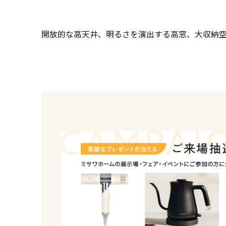
新潟県
開放的な高天井、明るさを演出する高窓、大収納
山梨県
長野県
東海エリア
岐阜県
静岡県
愛知県