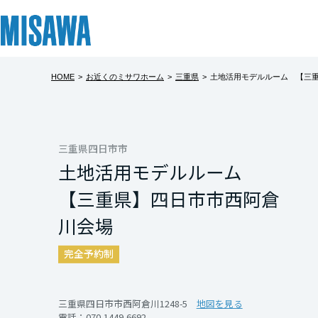
HOME
>
お近くのミサワホーム
>
三重県
>
土地活用モデルルーム 【三
リフォーム
住まい
土地活用
まちづくり
オーナーサポート
企業・IR情報
蔵のある賃貸
建てる
個人のお客さま
戸建て・マンション
複合開発・投資開発
サポートメニュー
企業・IR
北海道
開放的な高天井、
[注文住宅]
三重県四日市市
土地活用モデルルーム
た、他にはない空
北海道
商品ラインアップ
賃貸住宅
ミサワリフォームとは
複合開発事業（ASMACI-アスマチ-）
住まいるりんぐ（ロングサポート）
ニュース
※見学日時につい
【三重県】四日市市西阿倉
問い合わせ下さい
東北
デザイン
賃貸併用住宅
リフォームの流れ
再開発・官民連携事業
保証制度
MISAWAについて
川会場
テクノロジー（住まいの性能）
店舗・各種施設
リフォームメニュー
分譲マンション開発事業
アフターメンテナンス
ミサワホームグループ
青森県
完全予約制
建築事例・建築実例
土地活用モデルルーム見学
リフォーム事例
収益不動産・投資開発事業
ミサワリフォーム
IR情報
岩手県
開催日時
デザイナーズギャラリー
土地活用実例
建築再生事業
SDGs
三重県四日市市西阿倉川1248-5
地図を見る
電話：
070-1449-6692