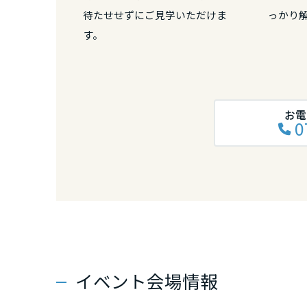
和歌山県
待たせせずにご見学いただけま
っかり
す。
中国・四国エ
鳥取県
お電
0
岡山県
広島県
山口県
徳島県
イベント会場情報