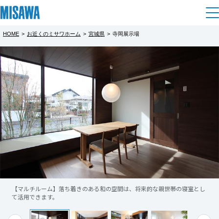
HOME
>
お近くのミサワホーム
>
宮城県
>
寺岡展示場
住まい
都道府県を選択
▼オーナーさま宅バス見学会
完全予約制
建てる
土地活用
[注文住宅]
実際にお住まいになっているミサワホームオ
北海道
個人のお客さま
商品ラインアップ
ーナーさま宅をご見学いただけるイベントで
リフォーム
北海道
す。住み心地や使い勝手、率直な感想など
デザイン
戸建て・マンション
賃貸住宅
「生の声が聴ける！」と大好評です。お気軽
まちづくり
東北
テクノロジー（住まいの性能）
にご参加ください。
賃貸併用住宅
複合開発・投資開発
ミサワリフォームとは
建築事例・建築実例
オーナーサポート
青森県
店舗・各種施設
会場キャパシティの問題もありますので、完
【マルチルーム】落ち着きのある和の空間は、将来的な親世帯の寝室とし
【リビング＆テラス】約3ｍの高天井や壁一面の大開口を取りながら、大
もっと見る
リフォームの流れ
デザイナーズギャラリー
て活用できます。
空間を実現。
全予約制となります。お早めにご予約くださ
サポートメニュー
複合開発事業（ASMACI-アスマチ-）
土地活用モデルルーム見学
企
業・
IR情報
岩手県
リフォームメニュー
インテリア
い。