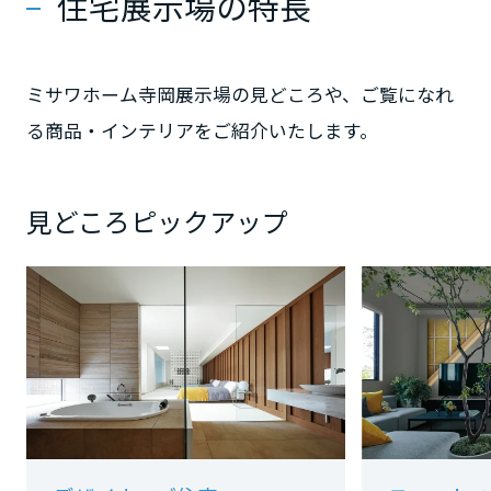
住宅展示場の特長
大阪府
ミサワホーム寺岡展示場の見どころや、ご覧になれ
る商品・インテリアをご紹介いたします。
兵庫県
見どころピックアップ
奈良県
和歌山県
中国・四国エリア
鳥取県