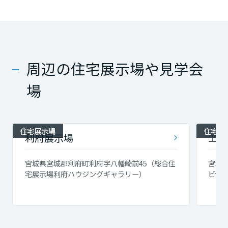
周辺の住宅展示場や見学会
場
住宅展示場
住宅展
利府展示場
エコ
宮城県宮城郡利府町利府字八幡崎前45（総合住
宮城県
宅展示場利府ハウジングギャラリー）
ビ仙