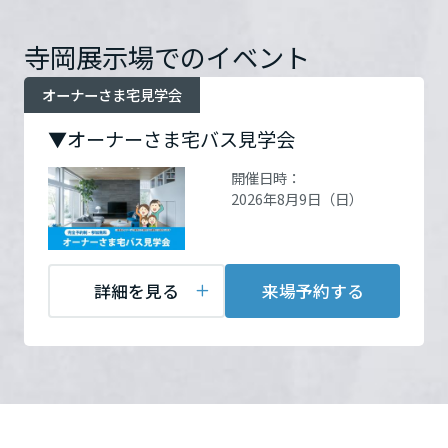
ームを結ぶコミュニケーションサイト。お得・便利・安心なコンテン
新卒者採用
のまちづくりを実現していきます。
ホームラウンジ リフォーム
ツや、ミサワホームからの大切なお知らせなど配信しています。
栃木県
寺岡展示場でのイベント
お問い合
電話：
0800-777-8330
ミサワゼネラルソリューション
中途採用
これから住まいをご検討の方
ミサワオーナーズクラブ
わせ
営業時間：10:00～18:00
オーナーさま宅見学会
多彩な動画やこだわりが詰まった建築実例、注目の最新情報など、住
障がい者採用
定休日：年中無休(現場には
群馬県
まいづくりを楽しく学べるデジタルラウンジです。
スタッフが常駐しておりま
▼オーナーさま宅バス見学会
せんので、ご来場の方は必
ホームラウンジ 新築・戸建て
ウエルネス事業
ず事前にご予約ください)
開催日時：
埼玉県
2026年8月9日（日）
担当者：利部翔（かがぶし
ょう）
海外事業
千葉県
詳細を見る
来場予約する
東京都
来場予約する
神奈川県