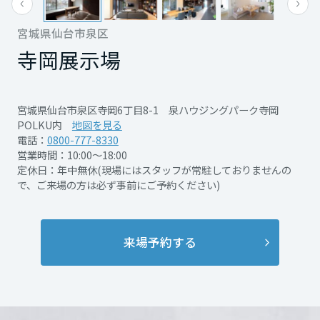
再開発・官民連携事業
土地活用実例
展示
場・
イベント情報
企業・IR
住まいるりんぐ（ロングサポート）
リフォーム事例
住まいづくりガイド
宮城県仙台市泉区
分譲マンション開発事業
宮城県
カタログ請求
法人のお客さま
寺岡展示場
保証制度
事業用
買う
ニュース
収益不動産・投資開発事業
住まいのご相談
アフターメンテナンス
秋田県
企業不動産活用（CRE）戦略
MISAWAについて
建築再生事業
宮城県仙台市泉区寺岡6丁目8-1 泉ハウジングパーク寺岡
事業用リノベーション
分譲住宅（建売・土地）検索
ミサワリフォーム
POLKU内
地図を見る
社宅建築
PDFを見る
ミサワホームグループ
電話：
0800-777-8330
事業用売買
ホテル・旅館リフォーム
中古住宅検索
山形県
営業時間：10:00～18:00
ご相談窓口
医療・介護・子育て・障がい福祉施設
IR情報
定休日：年中無休(現場にはスタッフが常駐しておりませんの
スムストック検索
で、ご来場の方は必ず事前にご予約ください)
リフォーム営業所
事業用地・事業用建物
SDGs
開催日時
2026年8月9日（日）
福島県
お客様センター
分譲マンション検索
これから土地活用・賃貸経営をご検討の方
分譲用地
環境活動
来場予約する
土地活用の基礎から長期安定経営を目指すオーナー様まで、賃貸経営
関東
開催場所
明石台10丁目を予定【集合
売る
[MISAWA RELAY]
に役立つ多彩な情報を幅広くお届けします。
これからリフォームをご検討の方
は寺岡展示場】※案内先は
採用情報
茨城県
実例動画や基礎知識、収納の工夫など、理想の住まいを叶えるリフォ
変更になる場合がございま
ホームラウンジ 土地活用・賃貸経営
ームの具体策とアイデアを豊富にご用意しています。
住まいの売却
す
詳細を見る
ミサワホームオーナーさま・リフォーム工事ご契約者さまとミサワホ
すべてのフィールドに新しい価値をデザインし、持続可能な未来志向