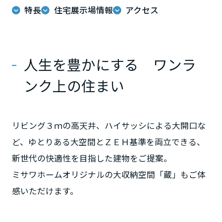
ミサワアイデンティティ
特長
住宅展示場情報
アクセス
甲信越・北陸
富山県
人生を豊かにする ワンラ
ンク上の住まい
新潟県
山梨県
リビング３ｍの高天井、ハイサッシによる大開口な
ど、ゆとりある大空間とＺＥＨ基準を両立できる、
新世代の快適性を目指した建物をご提案。
長野県
ミサワホームオリジナルの大収納空間「蔵」もご体
東海エリア
感いただけます。
岐阜県