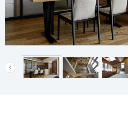
[MISAWA RELAY]
海外事業
住まいの売却