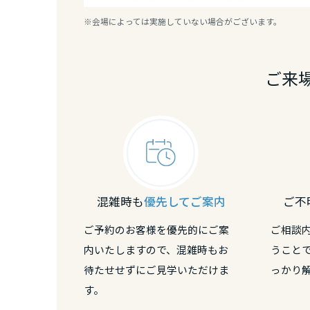
香川県
※会場によっては実施していない場合がございます。
愛媛県
ご来
高知県
九州エリア
福岡県
混雑時も
優先してご案内
ご不
佐賀県
ご予約のお客様を優先的にご案
ご相談
内いたしますので、混雑時もお
うこと
長崎県
待たせせずにご見学いただけま
っかり
す。