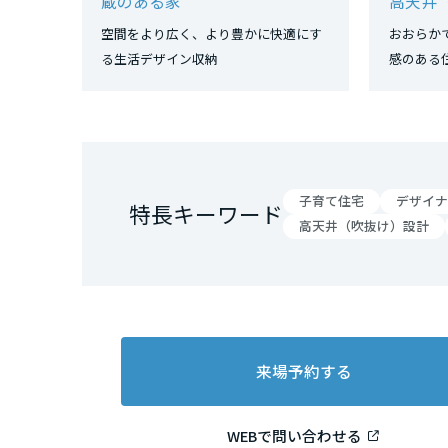
蔵のある家
高天井
三重県
空間をより広く、より豊かに快適にす
おおらか
る生活デザイン収納
感
近畿エリア
滋賀県
京都府
子育て住宅
デザイナ
特長キーワード
高天井（吹抜け）設計
大阪府
兵庫県
来場予約する
奈良県
WEBで問い合わせる