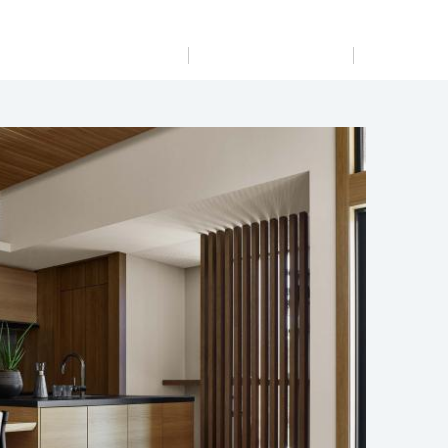
展示
場・
イベント情報
カタログ請求
住まいのご相談
リフォーム
まちづくり
オーナーサポート
企
業・
IR情報
閉じる
閉じる
閉じる
閉じる
閉じる
閉じる
これから土地活用・賃貸経営をご検討の方
これからリフォームをご検討の方
これから住まいをご検討の方
すべてのフィールドに新しい価値をデザインし、持続可能
多彩な動画やこだわりが詰まった建築実例、注目の最新情
土地活用の基礎から長期安定経営を目指すオーナー様ま
実例動画や基礎知識、収納の工夫など、理想の住まいを叶
ミサワホームオーナーさま・リフォーム工事ご契約者さま
な未来志向のまちづくりを実現していきます。
報など、住まいづくりを楽しく学べるデジタルラウンジで
で、賃貸経営に役立つ多彩な情報を幅広くお届けします。
えるリフォームの具体策とアイデアを豊富にご用意してい
とミサワホームを結ぶコミュニケーションサイト。お得・
す。
ます。
便利・安心なコンテンツや、ミサワホームからの大切なお
ミサワゼネラルソリューション
ホームラウンジ 土地活用・賃貸経営
知らせなど配信しています。
ホームラウンジ 新築・戸建て
ホームラウンジ リフォーム
ミサワアイデンティティ
ミサワオーナーズクラブ