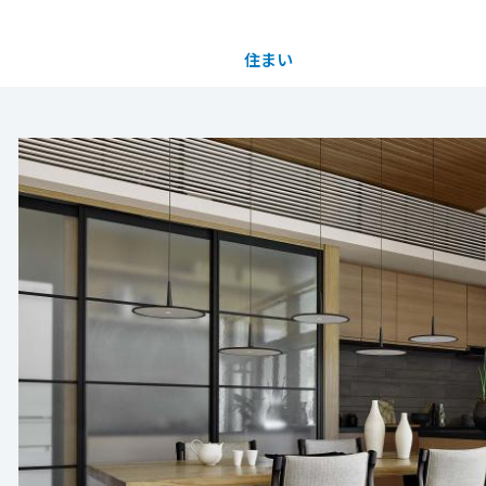
住まい
土地活用
都道府県を選択
買う
法人のお客さま
事業用
事業用売買
ご相談窓口
採用情報
分譲住宅（建売・土地）検索
企業不動産活用（CRE）戦略
事業用リノベーション
事業用地・事業用建物
お客様センター
新卒者採用
中古住宅検索
社宅建築
ホテル・旅館リフォーム
分譲用地
中途採用
スムストック検索
医療・介護・子育て・障がい福祉施設
障がい者採用
リフォーム営業所
分譲マンション検索
ウエルネス事業
売る