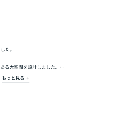
ました。
のある大空間を設計しました。
案します。
もっと見る
まいから『未来』を提案いたします。