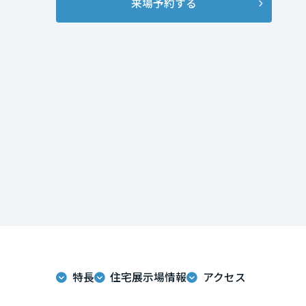
来場予約する
インテリア
環境活動
宮城県
住まいづくりガイド
秋田県
山形県
福島県
関東
茨城県
特長
住宅展示場情報
アクセス
栃木県