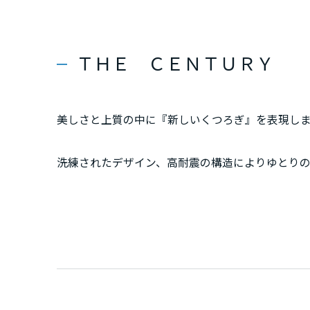
群馬県
ＴＨＥ ＣＥＮＴＵＲＹ
埼玉県
千葉県
美しさと上質の中に『新しいくつろぎ』を表現し
洗練されたデザイン、高耐震の構造によりゆとり
東京都
細部にまでこだわり、上質につつまれた暮らしを提
ＺＥＨ対応を進めるミサワホームは、次世代の住
神奈川県
甲信越・北陸
富山県