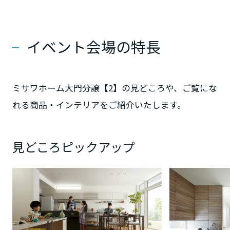
静岡県
イベント会場の特長
愛知県
ミサワホーム大門分譲【2】の見どころや、ご覧にな
れる商品・インテリアをご紹介いたします。
三重県
見どころピックアップ
近畿エリア
滋賀県
京都府