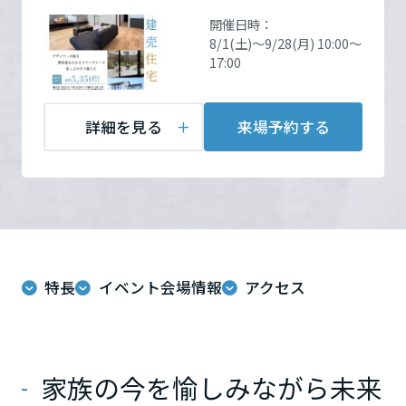
ームを結ぶコミュニケーションサイト。お得・便利・安心なコンテン
新卒者採用
開催場所
建売住宅見学会会場
詳細
のまちづくりを実現していきます。
ホームラウンジ リフォーム
開催日時：
ツや、ミサワホームからの大切なお知らせなど配信しています。
を見る
栃木県
8/1(土)～9/28(月) 10:00～
ミサワゼネラルソリューション
中途採用
これから住まいをご検討の方
ミサワオーナーズクラブ
17:00
多彩な動画やこだわりが詰まった建築実例、注目の最新情報など、住
障がい者採用
お問い合
電話：
0120-029-330
群馬県
まいづくりを楽しく学べるデジタルラウンジです。
わせ
定休日：ご見学ご希望の方
詳細を見る
来場予約する
は、お電話またはメールに
ホームラウンジ 新築・戸建て
ウエルネス事業
てご連絡下さい。
埼玉県
担当者：担当：中南信営業
部
海外事業
千葉県
特長
イベント会場情報
アクセス
東京都
来場予約する
家族の今を愉しみながら未来
神奈川県