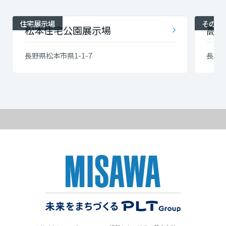
住宅展示場
その他
松本住宅公園展示場
高出
長野県松本市県1-1-7
長野