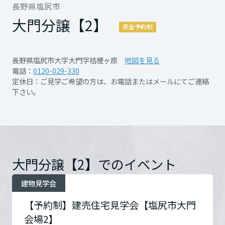
の建物で体感頂けます。
再開発・官民連携事業
長野県塩尻市
土地活用実例
もっと見る
展示
場・
イベント情報
企業・IR
住まいるりんぐ（ロングサポート）
リフォーム事例
住まいづくりガイド
ぜひこの機会にご来場ください。
大門分譲【2】
完全予約制
分譲マンション開発事業
宮城県
カタログ請求
法人のお客さま
保証制度
事業用
買う
ニュース
収益不動産・投資開発事業
住まいのご相談
ご予約は
長野県塩尻市大字大門字桔梗ヶ原
地図を見る
アフターメンテナンス
秋田県
【ＷＥＢ】⇒【来場予約】より
電話：
0120-029-330
企業不動産活用（CRE）戦略
MISAWAについて
建築再生事業
定休日：ご見学ご希望の方は、お電話またはメールにてご連絡
事業用リノベーション
分譲住宅（建売・土地）検索
ミサワリフォーム
【ＴＥＬ】⇒【０１２０－０２９－３３０】
下さい。
社宅建築
ミサワホームグループ
まで
事業用売買
ホテル・旅館リフォーム
中古住宅検索
山形県
ご相談窓口
医療・介護・子育て・障がい福祉施設
ご予約とご来場をお待ちしています。
IR情報
スムストック検索
PDFを見る
詳細を見る
リフォーム営業所
事業用地・事業用建物
SDGs
福島県
お客様センター
分譲マンション検索
これから土地活用・賃貸経営をご検討の方
大門分譲【2】でのイベント
分譲用地
環境活動
土地活用の基礎から長期安定経営を目指すオーナー様まで、賃貸経営
関東
売る
開催日時
8/1(土)～9/28(月) 10:00～
建物見学会
[MISAWA RELAY]
に役立つ多彩な情報を幅広くお届けします。
これからリフォームをご検討の方
採用情報
17:00
【予約制】建売住宅見学会【塩尻市大門
茨城県
実例動画や基礎知識、収納の工夫など、理想の住まいを叶えるリフォ
ホームラウンジ 土地活用・賃貸経営
ームの具体策とアイデアを豊富にご用意しています。
住まいの売却
会場2】
ミサワホームオーナーさま・リフォーム工事ご契約者さまとミサワホ
すべてのフィールドに新しい価値をデザインし、持続可能な未来志向