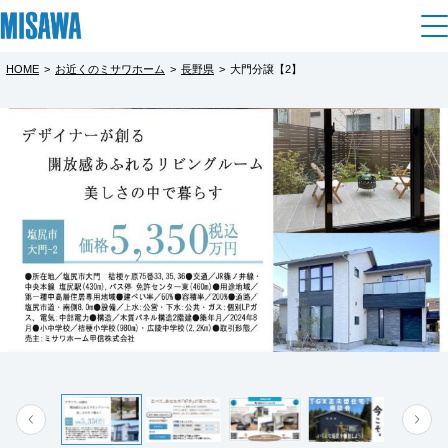
HOME
>
お近くのミサワホーム
>
長野県
>
大門分譲【2】
住まい
都道府県を選択
【予約制】建売住宅見学会【塩尻市大門
建てる
土地活用
[注文住宅]
会場2】
北海道
完全予約制
個人のお客さま
商品ラインアップ
リフォーム
北海道
塩尻駅近くにモデルハウスが２棟同時にオー
デザイン
戸建て・マンション
賃貸住宅
まちづくり
プンいたしました。
東北
テクノロジー（住まいの性能）
ただいま【予約制】にて見学会を開催してい
賃貸併用住宅
複合開発・投資開発
ミサワリフォームとは
建築事例・建築実例
オーナーサポート
青森県
ます。
店舗・各種施設
リフォームの流れ
デザイナーズギャラリー
サポートメニュー
複合開発事業（ASMACI-アスマチ-）
土地活用モデルルーム見学
企
業・
IR情報
ミサワホームの住まいづくりをリアルサイズ
岩手県
リフォームメニュー
インテリア