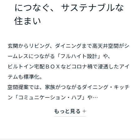
ミサワアイデンティティ
につなぐ、 サステナブルな
甲信越・北陸
住まい
富山県
玄関からリビング、ダイニングまで高天井空間がシ
新潟県
ームレスにつながる「フルハイト設計」や、
ビルトイン宅配ＢＯＸなどコロナ禍で浸透したアイ
山梨県
テムも標準化。
空間提案では、家族がつながるダイニング・キッチ
ン「コミュニケーション・ハブ」や
長野県
脱衣・洗面を分離したサニタリー、居室をフレキシ
もっと見る
ブルに使うマルチゾーニング設計などを採用し、
東海エリア
将来的なライフスタイルや暮らしの変化に対応しま
岐阜県
す。