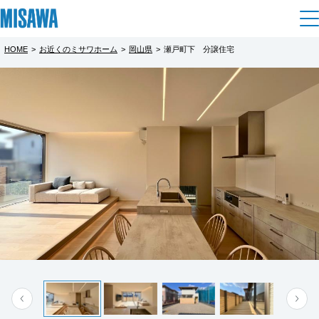
HOME
>
お近くのミサワホーム
>
岡山県
>
瀬戸町下 分譲住宅
住まい
都道府県を選択
【完全予約制】瀬戸町下 分譲住宅
建てる
土地活用
[注文住宅]
完全予約制
北海道
個人のお客さま
商品ラインアップ
リフォーム
いい住まい、いい暮らしを安心ある住宅で
北海道
子育ても通勤も、全部ちょうどいいがここに
デザイン
戸建て・マンション
賃貸住宅
まちづくり
ある
東北
テクノロジー（住まいの性能）
賃貸併用住宅
複合開発・投資開発
ミサワリフォームとは
建築事例・建築実例
オーナーサポート
〇フロアステップのあるリビング、これまで
青森県
店舗・各種施設
とは違ったリビング空間を実現
リフォームの流れ
デザイナーズギャラリー
サポートメニュー
複合開発事業（ASMACI-アスマチ-）
土地活用モデルルーム見学
〇南側に5枚の窓を設けて開放的で明るいリビ
企
業・
IR情報
もっと見る
岩手県
リフォームメニュー
インテリア