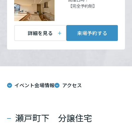
ームを結ぶコミュニケーションサイト。お得・便利・安心なコンテン
新卒者採用
のまちづくりを実現していきます。
ホームラウンジ リフォーム
【完全予約制】
ツや、ミサワホームからの大切なお知らせなど配信しています。
栃木県
お問い合
電話：
0120-330-140
ミサワゼネラルソリューション
中途採用
これから住まいをご検討の方
わせ
営業時間：09:15～18:00
ミサワオーナーズクラブ
定休日：毎週水曜日、日曜
多彩な動画やこだわりが詰まった建築実例、注目の最新情報など、住
障がい者採用
詳細を見る
来場予約する
群馬県
日・火曜日(会社指定日)
まいづくりを楽しく学べるデジタルラウンジです。
担当者：岩崎
ホームラウンジ 新築・戸建て
ウエルネス事業
埼玉県
海外事業
来場予約する
千葉県
イベント会場情報
アクセス
東京都
瀬戸町下 分譲住宅
神奈川県