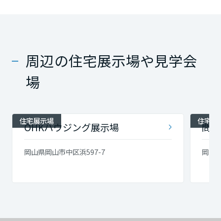
周辺の住宅展示場や見学会
場
住宅展示場
住宅展
OHKハウジング展示場
問屋
岡山県岡山市中区浜597-7
岡山県