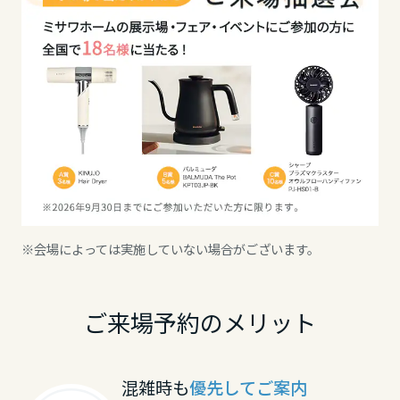
ボタンからご予約ください。
静岡県
※ご来場が重なった場合には調整させて頂く可能性
がございます。
愛知県
予めご了承お願い致します。
三重県
※会場によっては実施していない場合がございます。
近畿エリア
滋賀県
ご来場予約のメリット
京都府
混雑時も
優先してご案内