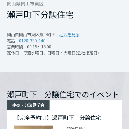
ング空間に。
再開発・官民連携事業
岡山県岡山市東区
土地活用実例
展示
場・
イベント情報
企業・IR
住まいるりんぐ（ロングサポート）
〇壁掛けテレビでおしゃれな空間に
リフォーム事例
住まいづくりガイド
瀬戸町下
分譲住宅
分譲マンション開発事業
宮城県
カタログ請求
〇プライベート空間のアウトテラス
法人のお客さま
保証制度
事業用
買う
ニュース
〇リビングから見えるウッドのフェンスと青
収益不動産・投資開発事業
住まいのご相談
岡山県岡山市東区瀬戸町下
地図を見る
アフターメンテナンス
空はより広く感じる工夫
秋田県
電話：
0120-330-140
企業不動産活用（CRE）戦略
MISAWAについて
建築再生事業
営業時間：09:15～18:00
事業用リノベーション
分譲住宅（建売・土地）検索
ミサワリフォーム
定休日：毎週水曜日、日曜日・火曜日(会社指定日)
社宅建築
ミサワホームグループ
「完全予約制」見学会となっております。来
事業用売買
ホテル・旅館リフォーム
中古住宅検索
山形県
詳細を見る
ご相談窓口
場予約ボタンからご予約ください。
医療・介護・子育て・障がい福祉施設
IR情報
スムストック検索
リフォーム営業所
事業用地・事業用建物
SDGs
福島県
お客様センター
※ご来場が重なった場合には調整させて頂く
分譲マンション検索
これから土地活用・賃貸経営をご検討の方
瀬戸町下 分譲住宅でのイベント
分譲用地
開催日時
【完全予約制】
環境活動
可能性がございます。
土地活用の基礎から長期安定経営を目指すオーナー様まで、賃貸経営
関東
売る
予めご了承お願い致します。
建売・分譲見学会
[MISAWA RELAY]
に役立つ多彩な情報を幅広くお届けします。
これからリフォームをご検討の方
採用情報
開催場所
岡山市東区瀬戸町下
詳細
【完全予約制】瀬戸町下 分譲住宅
茨城県
実例動画や基礎知識、収納の工夫など、理想の住まいを叶えるリフォ
ホームラウンジ 土地活用・賃貸経営
を見る
ームの具体策とアイデアを豊富にご用意しています。
住まいの売却
ミサワホームオーナーさま・リフォーム工事ご契約者さまとミサワホ
すべてのフィールドに新しい価値をデザインし、持続可能な未来志向
開催日時：