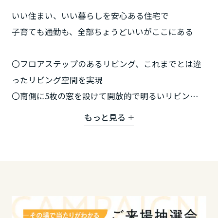
ミサワアイデンティティ
いい住まい、いい暮らしを安心ある住宅で
甲信越・北陸
子育ても通勤も、全部ちょうどいいがここにある
富山県
〇フロアステップのあるリビング、これまでとは違
ったリビング空間を実現
新潟県
〇南側に5枚の窓を設けて開放的で明るいリビング空
間に。
もっと見る
山梨県
〇壁掛けテレビでおしゃれな空間に
〇プライベート空間のアウトテラス
長野県
〇リビングから見えるウッドのフェンスと青空はよ
り広く感じる工夫
東海エリア
「完全予約制」見学会となっております。来場予約
岐阜県