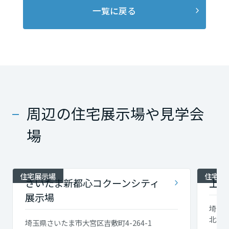
一覧に戻る
周辺の住宅展示場や見学会
場
住宅展示場
住宅展
さいたま新都心コクーンシティ
上尾
展示場
埼玉県
北会
埼玉県さいたま市大宮区吉敷町4-264-1