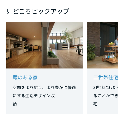
岡山県
見どころピックアップ
広島県
山口県
徳島県
蔵のある家
二世帯住
香川県
空間をより広く、より豊かに快適
3世代にわた
にする生活デザイン収
ることがで
納
宅
愛媛県