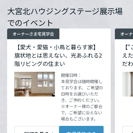
選びいただき、ご予約くだ
選びいただき、ご予約くだ
ームを結ぶコミュニケーションサイト。お得・便利・安心なコンテン
新卒者採用
のまちづくりを実現していきます。
ホームラウンジ リフォーム
さい。 ※オーナー様のご都
さい。 ※オーナー様のご都
ツや、ミサワホームからの大切なお知らせなど配信しています。
大宮北ハウジングステージ展示場
栃木県
合で、ご希望に沿えない場
合で、ご希望に沿えない場
ミサワゼネラルソリューション
中途採用
これから住まいをご検討の方
ミサワオーナーズクラブ
でのイベント
合もございます。
合もございます。
多彩な動画やこだわりが詰まった建築実例、注目の最新情報など、住
障がい者採用
群馬県
オーナーさま宅見学会
オーナ
まいづくりを楽しく学べるデジタルラウンジです。
開催場所
開催場所
お客様宅の為、展示場に集
お客様宅の為、展示場に集
【愛犬・愛猫・小鳥と暮らす家】
【“
ホームラウンジ 新築・戸建て
ウエルネス事業
合の上ご案内させて頂きま
合の上ご案内させて頂きま
旗状地とは思えない、光あふれる2
えた
埼玉県
す（ご予約受付後に営業担
す（ご予約受付後に営業担
階リビングの住まい
だ
当者よりご連絡いたしま
当者よりご連絡いたしま
海外事業
す）
す）
詳細を見る
詳細を見る
開催日時：
千葉県
本見学会は随時開催し
ております。 ご希望の
お問い合
お問い合
電話：
電話：
0120-138-330
0120-138-330
日時をお選びいただ
き、ご予約ください。
わせ
わせ
営業時間：10:00～17:00
営業時間：10:00～17:00
東京都
※オーナー様のご都合
担当者：山田 健介
担当者：山田 健介
で、ご希望に沿えない
場合もございます。
神奈川県