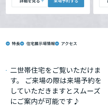
詳細を見る
来場予約する
ミサワアイデンティティ
甲信越・北陸
来場予約する
来場予約する
富山県
新潟県
特長
住宅展示場情報
アクセス
山梨県
二世帯住宅をご覧いただけま
長野県
す。 ご来場の際は来場予約を
していただきますとスムーズ
東海エリア
にご案内が可能です♪
岐阜県