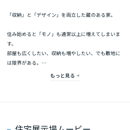
「収納」と「デザイン」を両立した蔵のある家。
静岡県
住み始めると「モノ」も通常以上に増えてしまいま
愛知県
す。
部屋も広くしたい、収納も増やしたい、でも敷地に
は限界がある。
三重県
そんな悩みをミサワホームの「蔵のある家」が解決
もっと見る
近畿エリア
致します。
各部屋には、ミサワ純正の造り付け造作家具を設置
滋賀県
し、生活をより豊かにします。
収納とデザインを両立した3階建ての蔵のある家、ぜ
京都府
ひご覧ください。
住宅展示場ムービー