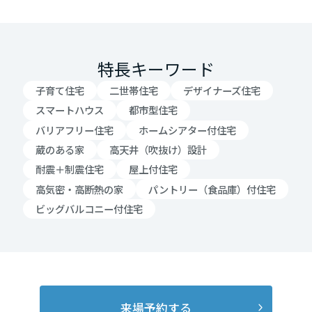
高知県
特長キーワード
九州エリア
子育て住宅
二世帯住宅
デザイナーズ住宅
福岡県
スマートハウス
都市型住宅
バリアフリー住宅
ホームシアター付住宅
蔵のある家
高天井（吹抜け）設計
佐賀県
耐震＋制震住宅
屋上付住宅
高気密・高断熱の家
パントリー（食品庫）付住宅
ビッグバルコニー付住宅
長崎県
熊本県
来場予約する