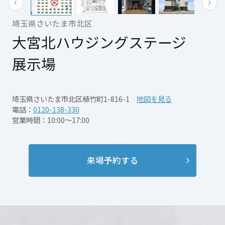
ペット共生設計
・暮らしやすさとデザイン性を両立した間取
再開発・官民連携事業
土地活用実例
展示
場・
イベント情報
企業・IR
住まいるりんぐ（ロングサポート）
リフォーム事例
住まいづくりガイド
・ペットとの動線や居場所まで考えたこだわ
り計画
埼玉県さいたま市北区
もっと見る
もっと見る
分譲マンション開発事業
宮城県
カタログ請求
法人のお客さま
大宮北ハウジングステージ
りの住まい
・家族のライフスタイルに合わせて丁寧に作
保証制度
事業用
買う
ニュース
収益不動産・投資開発事業
住まいのご相談
・自然光がたっぷり入る、家族が集まる心地
り込んだ住まい
展示場
アフターメンテナンス
秋田県
企業不動産活用（CRE）戦略
よい空間
・高さを活かした伸びやかなLDK空間
MISAWAについて
建築再生事業
事業用リノベーション
分譲住宅（建売・土地）検索
ミサワリフォーム
・周囲の視線を遮りながら空と緑を楽しめる
・既製品では叶わない“自分たちらしさ”を実
社宅建築
ミサワホームグループ
埼玉県さいたま市北区植竹町1-816-1
地図を見る
住空間
現
事業用売買
ホテル・旅館リフォーム
中古住宅検索
山形県
電話：
0120-138-330
ご相談窓口
医療・介護・子育て・障がい福祉施設
IR情報
営業時間：10:00～17:00
・実際に暮らしているからこそ分かるリアル
・実際に住んで感じた「こうして良かった」
スムストック検索
リフォーム営業所
な住み心地を体感
が詰まった一邸
事業用地・事業用建物
SDGs
福島県
お客様センター
詳細を見る
詳細を見る
分譲マンション検索
これから土地活用・賃貸経営をご検討の方
来場予約する
分譲用地
環境活動
土地活用の基礎から長期安定経営を目指すオーナー様まで、賃貸経営
関東
売る
[MISAWA RELAY]
に役立つ多彩な情報を幅広くお届けします。
これからリフォームをご検討の方
採用情報
開催日時
開催日時
本見学会は随時開催してお
本見学会は随時開催してお
茨城県
実例動画や基礎知識、収納の工夫など、理想の住まいを叶えるリフォ
ホームラウンジ 土地活用・賃貸経営
ります。 ご希望の日時をお
ります。 ご希望の日時をお
ームの具体策とアイデアを豊富にご用意しています。
住まいの売却
ミサワホームオーナーさま・リフォーム工事ご契約者さまとミサワホ
すべてのフィールドに新しい価値をデザインし、持続可能な未来志向