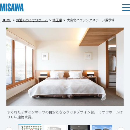
HOME
>
お近くのミサワホーム
>
埼玉県
>
大宮北ハウジングステージ展示場
住まい
都道府県を選択
【愛犬・愛猫・小鳥と暮らす家】旗状地
【“これがやりたかった”を全部叶えた
建てる
土地活用
[注文住宅]
とは思えない、光あふれる2階リビングの
家】 3m高天井 × 徹底的にこだわったセ
北海道
住まい
ミオーダー住宅
個人のお客さま
商品ラインアップ
リフォーム
完全予約制
完全予約制
北海道
デザイン
戸建て・マンション
賃貸住宅
まちづくり
・旗状地の特性を活かした、明るく開放的な
・約3mの高天井が叶える圧倒的な開放感
東北
テクノロジー（住まいの性能）
賃貸併用住宅
２階リビング
・セミオーダーだからこそ実現した“理想を詰
複合開発・投資開発
ミサワリフォームとは
建築事例・建築実例
オーナーサポート
青森県
・外からの視線を気にせず暮らせる高いプラ
め込んだ住まい”
店舗・各種施設
すぐれたデザインの一つの目安となるグッドデザイン賞。 ミサワホームは
イバシー性
・素材・照明・家具配置まで細部にこだわっ
リフォームの流れ
デザイナーズギャラリー
３６年連続受賞。
サポートメニュー
複合開発事業（ASMACI-アスマチ-）
土地活用モデルルーム見学
企
業・
IR情報
・犬２匹・猫１匹・鳥３羽と心地よく暮らす
た空間設計
岩手県
リフォームメニュー
インテリア