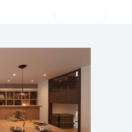
展示
場・
イベント情報
カタログ請求
住まいのご相談
リフォーム
まちづくり
オーナーサポート
企
業・
IR情報
閉じる
閉じる
閉じる
閉じる
閉じる
閉じる
これから土地活用・賃貸経営をご検討の方
これからリフォームをご検討の方
これから住まいをご検討の方
すべてのフィールドに新しい価値をデザインし、持続可能
多彩な動画やこだわりが詰まった建築実例、注目の最新情
土地活用の基礎から長期安定経営を目指すオーナー様ま
実例動画や基礎知識、収納の工夫など、理想の住まいを叶
ミサワホームオーナーさま・リフォーム工事ご契約者さま
な未来志向のまちづくりを実現していきます。
報など、住まいづくりを楽しく学べるデジタルラウンジで
で、賃貸経営に役立つ多彩な情報を幅広くお届けします。
えるリフォームの具体策とアイデアを豊富にご用意してい
とミサワホームを結ぶコミュニケーションサイト。お得・
す。
ます。
便利・安心なコンテンツや、ミサワホームからの大切なお
ミサワゼネラルソリューション
ホームラウンジ 土地活用・賃貸経営
知らせなど配信しています。
ホームラウンジ 新築・戸建て
ホームラウンジ リフォーム
ミサワアイデンティティ
ミサワオーナーズクラブ