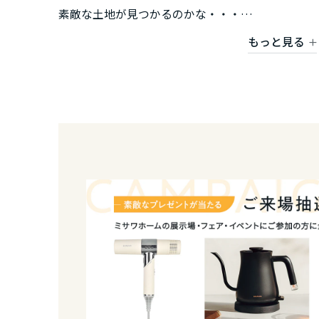
香川県
素敵な土地が見つかるのかな・・・
経験豊富なスタッフがひとつひとつ解決して理想
もっと見る
愛媛県
お気軽にご相談ください！
高知県
九州エリア
福岡県
佐賀県
長崎県