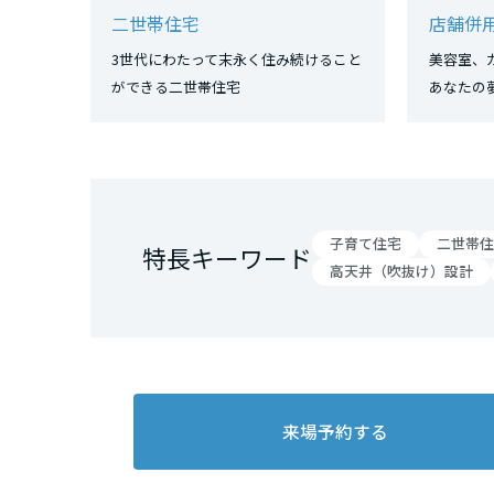
三重県
二世帯住宅
店舗併
3世代にわたって末永く住み続けること
美容室、
近畿エリア
ができる二世帯住宅
あなたの
滋賀県
京都府
子育て住宅
二世帯住
特長キーワード
高天井（吹抜け）設計
大阪府
兵庫県
来場予約する
奈良県