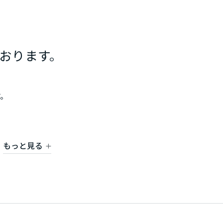
おります。
。
首都圏一都六県となっております。
もっと見る
の周辺エリアは、お建て替えはもちろん、土地情報、賃貸実績も