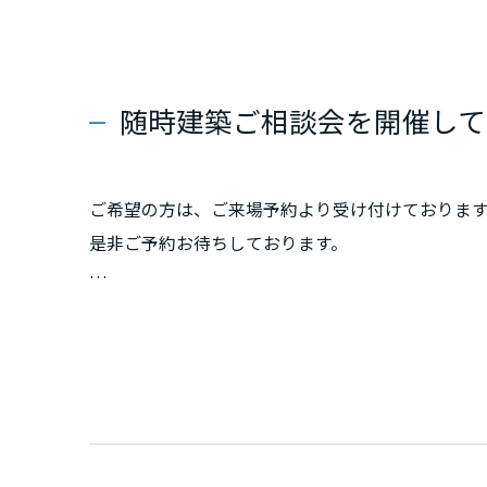
群馬県
埼玉県
随時建築ご相談会を開催して
千葉県
ご希望の方は、ご来場予約より受け付けております
是非ご予約お待ちしております。
東京都
当展示場の担当エリアは、埼玉県をはじめとする
神奈川県
（特に浦和区・南区などのさいたま市エリア、そ
富ですので、是非ご相談下さい。）
甲信越・北陸
富山県