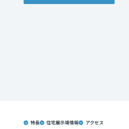
インテリア
環境活動
宮城県
住まいづくりガイド
秋田県
山形県
福島県
関東
茨城県
栃木県
特長
住宅展示場情報
アクセス