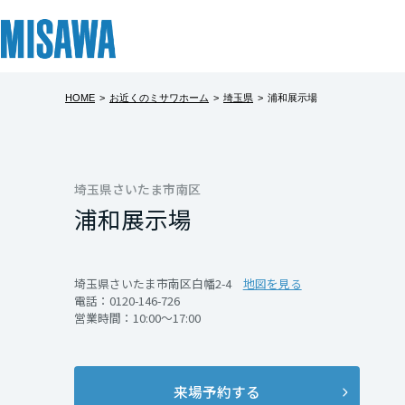
HOME
>
お近くのミサワホーム
>
埼玉県
>
浦和展示場
リフォーム
住まい
土地活用
まちづくり
オーナーサポート
企業・IR情報
建てる
個人のお客さま
戸建て・マンション
複合開発・投資開発
サポートメニュー
企業・IR
北海道
[注文住宅]
埼玉県さいたま市南区
浦和展示場
北海道
商品ラインアップ
賃貸住宅
ミサワリフォームとは
複合開発事業（ASMACI-アスマチ-）
住まいるりんぐ（ロングサポート）
ニュース
東北
デザイン
賃貸併用住宅
リフォームの流れ
再開発・官民連携事業
保証制度
MISAWAについて
埼玉県さいたま市南区白幡2-4
地図を見る
電話：
0120-146-726
テクノロジー（住まいの性能）
店舗・各種施設
リフォームメニュー
分譲マンション開発事業
アフターメンテナンス
ミサワホームグループ
青森県
営業時間：10:00～17:00
建築事例・建築実例
土地活用モデルルーム見学
リフォーム事例
収益不動産・投資開発事業
ミサワリフォーム
IR情報
岩手県
デザイナーズギャラリー
土地活用実例
建築再生事業
SDGs
来場予約する