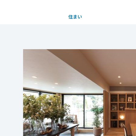
住まい
土地活用
都道府県を選択
買う
法人のお客さま
事業用
事業用売買
ご相談窓口
採用情報
分譲住宅（建売・土地）検索
企業不動産活用（CRE）戦略
事業用リノベーション
事業用地・事業用建物
お客様センター
新卒者採用
中古住宅検索
社宅建築
ホテル・旅館リフォーム
分譲用地
中途採用
スムストック検索
医療・介護・子育て・障がい福祉施設
障がい者採用
リフォーム営業所
分譲マンション検索
ウエルネス事業
売る