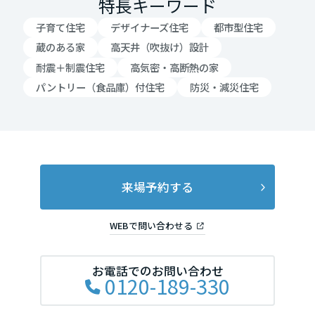
特長キーワード
子育て住宅
デザイナーズ住宅
都市型住宅
大阪府
蔵のある家
高天井（吹抜け）設計
耐震＋制震住宅
高気密・高断熱の家
兵庫県
パントリー（食品庫）付住宅
防災・減災住宅
奈良県
来場予約する
和歌山県
WEBで問い合わせる
中国・四国エリア
お電話でのお問い合わせ
鳥取県
0120-189-330