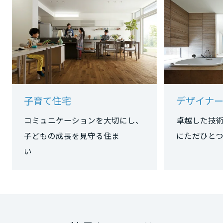
静岡県
愛知県
子育て住宅
デザイナー
三重県
コミュニケーションを大切にし、
卓越した技
子どもの成長を見守る住ま
にただひ
近畿エリア
い
滋賀県
京都府