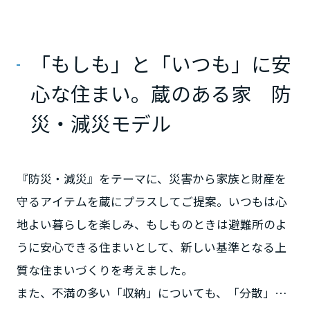
ームを結ぶコミュニケーションサイト。お得・便利・安心なコンテン
新卒者採用
のまちづくりを実現していきます。
ホームラウンジ リフォーム
ツや、ミサワホームからの大切なお知らせなど配信しています。
栃木県
ミサワゼネラルソリューション
中途採用
これから住まいをご検討の方
ミサワオーナーズクラブ
「もしも」と「いつも」に安
多彩な動画やこだわりが詰まった建築実例、注目の最新情報など、住
障がい者採用
群馬県
まいづくりを楽しく学べるデジタルラウンジです。
心な住まい。蔵のある家 防
ホームラウンジ 新築・戸建て
ウエルネス事業
災・減災モデル
埼玉県
海外事業
『防災・減災』をテーマに、災害から家族と財産を
千葉県
守るアイテムを蔵にプラスしてご提案。いつもは心
地よい暮らしを楽しみ、もしものときは避難所のよ
東京都
うに安心できる住まいとして、新しい基準となる上
質な住まいづくりを考えました。
神奈川県
また、不満の多い「収納」についても、「分散」