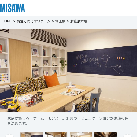
HOME
>
お近くのミサワホーム
>
埼玉県
>
新座展示場
住まい
都道府県を選択
建てる
土地活用
[注文住宅]
北海道
個人のお客さま
商品ラインアップ
リフォーム
北海道
デザイン
戸建て・マンション
賃貸住宅
まちづくり
東北
テクノロジー（住まいの性能）
賃貸併用住宅
複合開発・投資開発
ミサワリフォームとは
建築事例・建築実例
オーナーサポート
青森県
店舗・各種施設
家族が集まる「ホームコモンズ」。無言のコミュニケーションが家族の絆
リフォームの流れ
デザイナーズギャラリー
を深めます。
サポートメニュー
複合開発事業（ASMACI-アスマチ-）
土地活用モデルルーム見学
企
業・
IR情報
岩手県
リフォームメニュー
インテリア