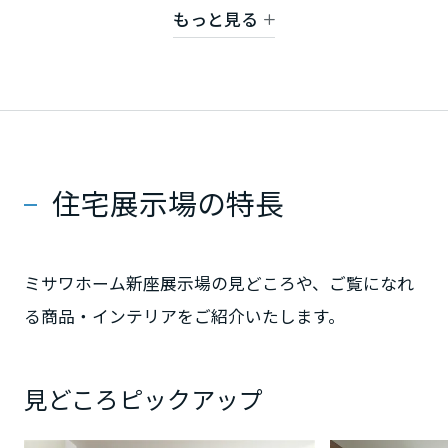
「集中」そして「備蓄」の３種類に分けてご提案。
ミサワアイデンティティ
もっと見る
甲信越・北陸
建ててからのご不満を解消する住まいのご提案で
す。
富山県
新潟県
住宅展示場の特長
山梨県
ミサワホーム新座展示場の見どころや、ご覧になれ
る商品・インテリアをご紹介いたします。
長野県
東海エリア
見どころピックアップ
岐阜県