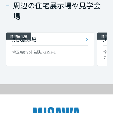
周辺の住宅展示場や見学会
場
住宅展示場
住宅展
所沢展示場
川越
埼玉県所沢市若狭3-2353-1
埼玉県
テー