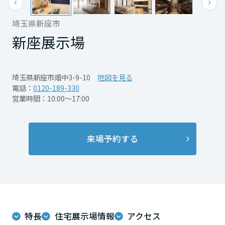
再開発・官民連携事業
土地活用実例
展示
場・
イベント情報
企業・IR
住まいるりんぐ（ロングサポート）
リフォーム事例
住まいづくりガイド
埼玉県新座市
分譲マンション開発事業
宮城県
カタログ請求
法人のお客さま
新座展示場
保証制度
事業用
買う
ニュース
収益不動産・投資開発事業
住まいのご相談
アフターメンテナンス
秋田県
企業不動産活用（CRE）戦略
MISAWAについて
建築再生事業
埼玉県新座市畑中3-9-10
地図を見る
事業用リノベーション
分譲住宅（建売・土地）検索
ミサワリフォーム
電話：
0120-189-330
社宅建築
ミサワホームグループ
営業時間：10:00～17:00
事業用売買
ホテル・旅館リフォーム
中古住宅検索
山形県
ご相談窓口
医療・介護・子育て・障がい福祉施設
IR情報
スムストック検索
リフォーム営業所
来場予約する
事業用地・事業用建物
SDGs
福島県
お客様センター
分譲マンション検索
これから土地活用・賃貸経営をご検討の方
分譲用地
環境活動
土地活用の基礎から長期安定経営を目指すオーナー様まで、賃貸経営
関東
売る
[MISAWA RELAY]
に役立つ多彩な情報を幅広くお届けします。
これからリフォームをご検討の方
採用情報
茨城県
実例動画や基礎知識、収納の工夫など、理想の住まいを叶えるリフォ
ホームラウンジ 土地活用・賃貸経営
ームの具体策とアイデアを豊富にご用意しています。
特長
住宅展示場情報
アクセス
住まいの売却
ミサワホームオーナーさま・リフォーム工事ご契約者さまとミサワホ
すべてのフィールドに新しい価値をデザインし、持続可能な未来志向