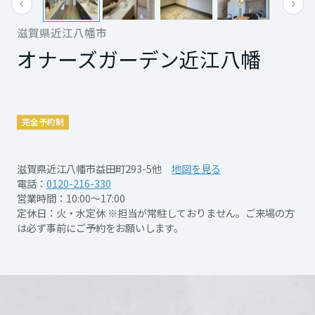
場いただけますようお願いいたします。
再開発・官民連携事業
土地活用実例
展示
場・
イベント情報
企業・IR
住まいるりんぐ（ロングサポート）
リフォーム事例
住まいづくりガイド
滋賀県近江八幡市
分譲マンション開発事業
宮城県
カタログ請求
法人のお客さま
オナーズガーデン近江八幡
保証制度
事業用
買う
ニュース
収益不動産・投資開発事業
住まいのご相談
アフターメンテナンス
秋田県
企業不動産活用（CRE）戦略
MISAWAについて
建築再生事業
事業用リノベーション
分譲住宅（建売・土地）検索
ミサワリフォーム
完全予約制
社宅建築
ミサワホームグループ
事業用売買
ホテル・旅館リフォーム
中古住宅検索
山形県
ご相談窓口
医療・介護・子育て・障がい福祉施設
IR情報
滋賀県近江八幡市益田町293-5他
地図を見る
スムストック検索
電話：
0120-216-330
リフォーム営業所
事業用地・事業用建物
営業時間：10:00～17:00
SDGs
福島県
開催日時
随時ご予約受付中
お客様センター
分譲マンション検索
定休日：火・水定休 ※担当が常駐しておりません。ご来場の方
これから土地活用・賃貸経営をご検討の方
分譲用地
は必ず事前にご予約をお願いします。
環境活動
土地活用の基礎から長期安定経営を目指すオーナー様まで、賃貸経営
関東
開催場所
オナーズガーデン近江八幡
売る
[MISAWA RELAY]
に役立つ多彩な情報を幅広くお届けします。
これからリフォームをご検討の方
詳細を見る
採用情報
茨城県
実例動画や基礎知識、収納の工夫など、理想の住まいを叶えるリフォ
ホームラウンジ 土地活用・賃貸経営
ームの具体策とアイデアを豊富にご用意しています。
住まいの売却
ミサワホームオーナーさま・リフォーム工事ご契約者さまとミサワホ
すべてのフィールドに新しい価値をデザインし、持続可能な未来志向