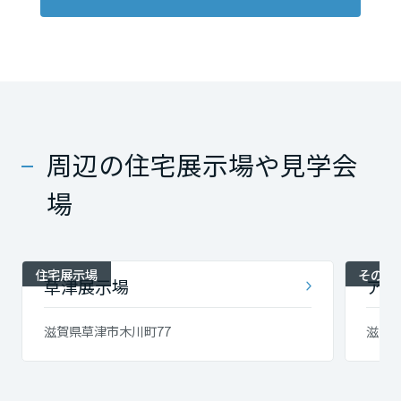
周辺の住宅展示場や見学会
場
住宅展示場
その他
草津展示場
アイ
滋賀県草津市木川町77
滋賀県