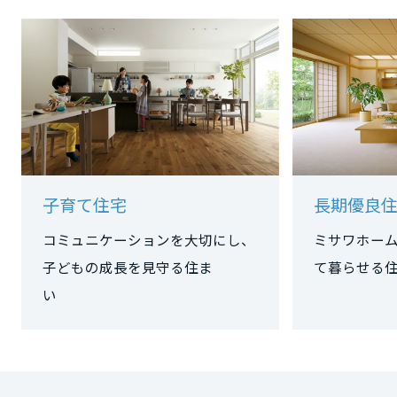
大阪府
兵庫県
奈良県
子育て住宅
長期優良
コミュニケーションを大切にし、
ミサワホー
和歌山県
子どもの成長を見守る住ま
て暮らせる
い
中国・四国エリア
鳥取県