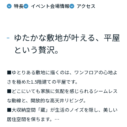
ミサワアイデンティティ
特長
イベント会場情報
アクセス
甲信越・北陸
富山県
ゆたかな敷地が叶える、平屋
という贅沢。
新潟県
山梨県
■ゆとりある敷地に描くのは、ワンフロアの心地よ
さを極めた1.5階建ての平屋です。
■どこにいても家族に気配を感じられるシームレス
長野県
な動線と、開放的な高天井リビング。
東海エリア
■大収納空間「蔵」が生活のノイズを隠し、美しい
居住空間を保ちます。
岐阜県