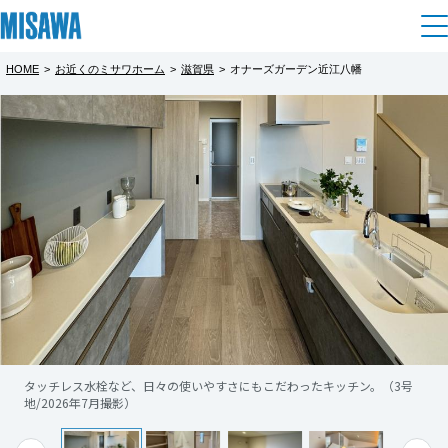
HOME
>
お近くのミサワホーム
>
滋賀県
>
オナーズガーデン近江八幡
住まい
都道府県を選択
オナーズガーデン近江八幡 ご見学予約
建てる
土地活用
[注文住宅]
完全予約制
北海道
個人のお客さま
商品ラインアップ
リフォーム
【建売住宅分譲中】
北海道
災害に強い「ミサワホームの技術」を、リア
デザイン
戸建て・マンション
賃貸住宅
まちづくり
ルな暮らしがイメージできる等身大の建物で
東北
テクノロジー（住まいの性能）
ご体感ください！
賃貸併用住宅
複合開発・投資開発
ミサワリフォームとは
建築事例・建築実例
オーナーサポート
青森県
店舗・各種施設
※現地に係員は常駐しておりません。
タッチレス水栓など、日々の使いやすさにもこだわったキッチン。（3号
リフォームの流れ
デザイナーズギャラリー
地/2026年7月撮影）
サポートメニュー
複合開発事業（ASMACI-アスマチ-）
土地活用モデルルーム見学
恐れ入りますが、事前にご予約の上、ご来
企
業・
IR情報
もっと見る
岩手県
リフォームメニュー
インテリア