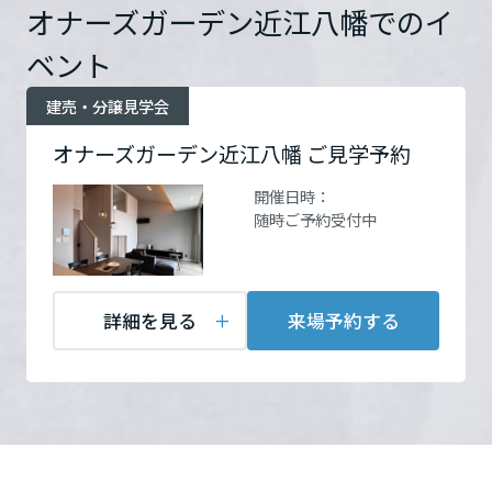
住所
滋賀県近江八幡市益田町
ームを結ぶコミュニケーションサイト。お得・便利・安心なコンテン
新卒者採用
オナーズガーデン近江八幡でのイ
のまちづくりを実現していきます。
ホームラウンジ リフォーム
ツや、ミサワホームからの大切なお知らせなど配信しています。
293-5他
Google Map
栃木県
ベント
ミサワゼネラルソリューション
中途採用
これから住まいをご検討の方
ミサワオーナーズクラブ
建売・分譲見学会
お問い合
電話：
0120-216-330
多彩な動画やこだわりが詰まった建築実例、注目の最新情報など、住
障がい者採用
群馬県
まいづくりを楽しく学べるデジタルラウンジです。
わせ
営業時間：10:00～17:00
オナーズガーデン近江八幡 ご見学予約
定休日：火・水定休 ※担当
ホームラウンジ 新築・戸建て
ウエルネス事業
が常駐しておりません。ご
開催日時：
埼玉県
来場の方は必ず事前にご予
随時ご予約受付中
約をお願いします。
海外事業
担当者：滋賀支店
千葉県
詳細を見る
来場予約する
東京都
来場予約する
神奈川県