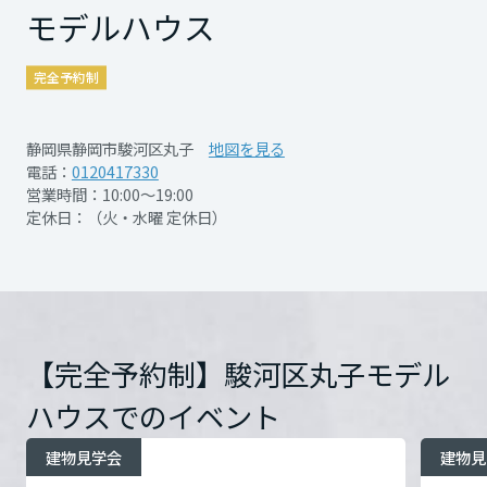
＝2号地注目ポイント＝
＝18号地注目ポイント＝
再開発・官民連携事業
土地活用実例
モデルハウス
もっと見る
展示
場・
イベント情報
企業・IR
住まいるりんぐ（ロングサポート）
「デザイン性もあきらめない 企画住宅の住
「様々なライフシーンを愉しみながら シン
リフォーム事例
住まいづくりガイド
＝1号地注目ポイント＝
分譲マンション開発事業
宮城県
カタログ請求
まい」
プルで解放感のある家族と自分にちょうどい
「安心の耐震構造と、暮らしやすさにもこだ
法人のお客さま
完全予約制
保証制度
事業用
買う
ニュース
◎高窓+天井高3ｍの解放感ＬＤＫ
い住まい」
収益不動産・投資開発事業
住まいのご相談
わった収納設計」
アフターメンテナンス
◎小上がりタタミ収納
◎ALL LIVING設計
秋田県
静岡県静岡市駿河区丸子
地図を見る
◎高窓+天井高3.3ｍの解放感ＬＤＫ
企業不動産活用（CRE）戦略
MISAWAについて
建築再生事業
電話：
0120417330
事業用リノベーション
分譲住宅（建売・土地）検索
◎集中ワークスペース
◎室内のリビングと連続するアウトドアリビ
ミサワリフォーム
◎かさばる荷物もすっきり収納空間「蔵のあ
営業時間：10:00～19:00
社宅建築
ミサワホームグループ
◎1ルーム2ドア設計
ング
定休日：（火・水曜 定休日）
る家®」
事業用売買
ホテル・旅館リフォーム
中古住宅検索
山形県
ご相談窓口
◎ホームコモンズ
医療・介護・子育て・障がい福祉施設
◎ホッと一息できるＢＯＯＫヌック空間
IR情報
スムストック検索
来場予約は、前日の16：00までとなっており
◎家族で使えるウォークスルークローゼット
リフォーム営業所
◎家族みんなで使えるスタディコーナー
事業用地・事業用建物
SDGs
福島県
開催日時
開催日時
あらかじめWebからご予約
あらかじめWebからご予約
お客様センター
ます。
分譲マンション検索
これから土地活用・賃貸経営をご検討の方
下さい
下さい
分譲用地
環境活動
開催日時
あらかじめWebからご予約
ご予約お待ちしております！
来場予約は、前日の16：00までとなっており
来場予約は、前日の16：00までとなっており
【完全予約制】駿河区丸子モデル
土地活用の基礎から長期安定経営を目指すオーナー様まで、賃貸経営
関東
下さい
売る
ます。
ます。
[MISAWA RELAY]
に役立つ多彩な情報を幅広くお届けします。
これからリフォームをご検討の方
ハウスでのイベント
開催場所
開催場所
駿河区丸子3-1
駿河区丸子3-1
詳細を見る
詳細を見る
採用情報
ご予約お待ちしております！
ご予約お待ちしております！
茨城県
実例動画や基礎知識、収納の工夫など、理想の住まいを叶えるリフォ
ホームラウンジ 土地活用・賃貸経営
建物見学会
建物見
開催場所
駿河区丸子3-1
詳細を見る
ームの具体策とアイデアを豊富にご用意しています。
住まいの売却
ミサワホームオーナーさま・リフォーム工事ご契約者さまとミサワホ
すべてのフィールドに新しい価値をデザインし、持続可能な未来志向