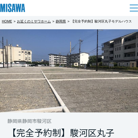
HOME
>
お近くのミサワホーム
>
静岡県
>
【完全予約制】駿河区丸子モデルハウス
住まい
都道府県を選択
【完全予約制】駿河区丸子モデルハウス1
【完全予約制】駿河区丸子2号地
【完全予約制】駿河区丸子18号地
建てる
土地活用
[注文住宅]
号地
完全予約制
完全予約制
北海道
完全予約制
個人のお客さま
商品ラインアップ
リフォーム
◇◆駿河区丸子モデルハウスオープン◆◇
◇◆駿河区丸子モデルハウスオープン◆◇
北海道
◇◆駿河区丸子モデルハウスオープン◆◇
デザイン
戸建て・マンション
賃貸住宅
まちづくり
「エンブルタウン丸子」で
「エンブルタウン丸子」で
東北
テクノロジー（住まいの性能）
リアルサイズのモデルハウスをご覧いただけ
リアルサイズのモデルハウスをご覧いただけ
「エンブルタウン丸子」で
賃貸併用住宅
複合開発・投資開発
ミサワリフォームとは
建築事例・建築実例
オーナーサポート
ます。
ます。
青森県
リアルサイズのモデルハウスをご覧いただけ
店舗・各種施設
ます。
リフォームの流れ
静岡県静岡市駿河区
デザイナーズギャラリー
サポートメニュー
複合開発事業（ASMACI-アスマチ-）
土地活用モデルルーム見学
企
業・
IR情報
【完全予約制】駿河区丸子
もっと見る
もっと見る
岩手県
リフォームメニュー
インテリア