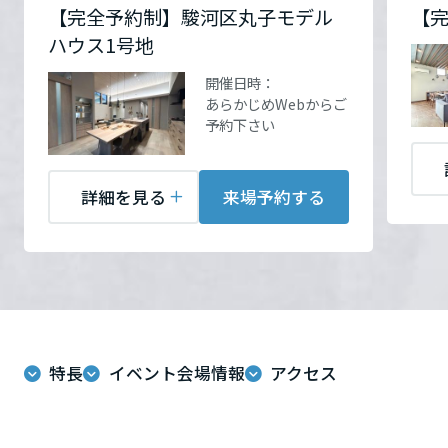
ームを結ぶコミュニケーションサイト。お得・便利・安心なコンテン
新卒者採用
【完全予約制】駿河区丸子モデル
【完
のまちづくりを実現していきます。
ホームラウンジ リフォーム
ツや、ミサワホームからの大切なお知らせなど配信しています。
お問い合
お問い合
電話：
電話：
0120417330
0120417330
栃木県
ハウス1号地
ミサワゼネラルソリューション
中途採用
わせ
わせ
営業時間：10:00～19:00
営業時間：10:00～19:00
これから住まいをご検討の方
ミサワオーナーズクラブ
お問い合
電話：
0120417330
定休日：（火・水曜 定休
定休日：（火・水曜 定休
開催日時：
わせ
営業時間：10:00～19:00
多彩な動画やこだわりが詰まった建築実例、注目の最新情報など、住
障がい者採用
あらかじめWebからご
日）
日）
群馬県
定休日：（火・水曜 定休
まいづくりを楽しく学べるデジタルラウンジです。
予約下さい
担当者：相川
担当者：相川
日）
ホームラウンジ 新築・戸建て
ウエルネス事業
担当者：相川
埼玉県
詳細を見る
来場予約する
海外事業
来場予約する
来場予約する
千葉県
来場予約する
東京都
特長
イベント会場情報
アクセス
神奈川県