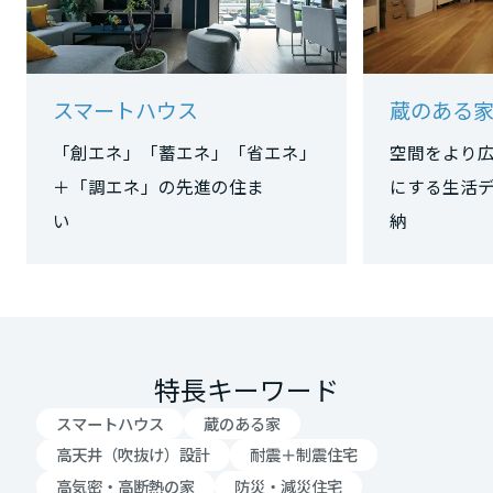
大阪府
スマートハウス
蔵のある
兵庫県
「創エネ」「蓄エネ」「省エネ」
空間をより
＋「調エネ」の先進の住ま
にする生活
奈良県
い
和歌山県
中国・四国エリア
特長キーワード
スマートハウス
蔵のある家
鳥取県
高天井（吹抜け）設計
耐震＋制震住宅
高気密・高断熱の家
防災・減災住宅