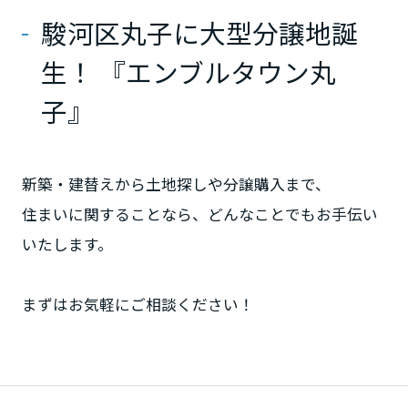
ミサワアイデンティティ
駿河区丸子に大型分譲地誕
甲信越・北陸
生！ 『エンブルタウン丸
富山県
子』
新潟県
新築・建替えから土地探しや分譲購入まで、
住まいに関することなら、どんなことでもお手伝い
山梨県
いたします。
長野県
まずはお気軽にご相談ください！
東海エリア
岐阜県