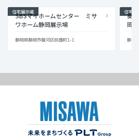
住宅展示場
住宅展
SBSマイホームセンター ミサ
葵住
ワホーム静岡展示場
岡 
静岡県静岡市駿河区桃園町1-1
静岡県