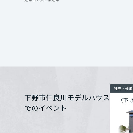
◎ 暮らしを彩る3
インテリア
環境活動
宮城県
• 家族を優しく包
住まいづくりガイド
視線が上下に抜ける
開催場所
ます。
秋田県
どこにいても家族
お問い合わせ
計です。
山形県
• 大人も心躍る「
福島県
階段を数段上がっ
な佇まい。
関東
建売・分譲
集中したいワーク
下野市仁良川モデルハウス
〈下
茨城県
間を豊かに彩りま
でのイベント
• 暮らしを整える
栃木県
リビングのすぐ横