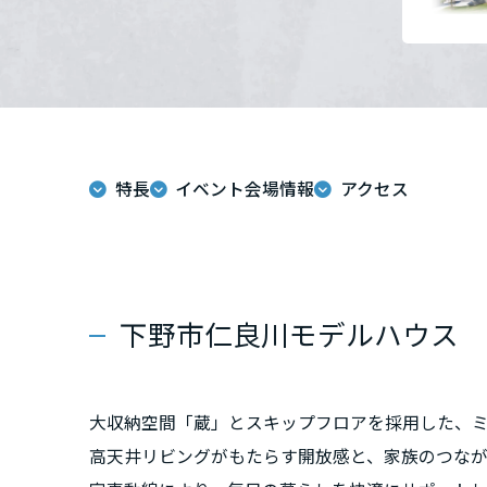
力。
群馬県
日用品から大型家
洗練された空間を
埼玉県
千葉県
特長
イベント会場情報
アクセス
「効率的な家事動
毎日が楽しくなる
東京都
下野市仁良川モデルハウス
神奈川県
甲信越・北陸
大収納空間「蔵」とスキップフロアを採用した、
富山県
高天井リビングがもたらす開放感と、家族のつな