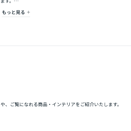
ます。
もっと見る
う利便性の高い立地も魅力のひとつ。宇都宮方面や小山方面へ
広くおすすめできる住環境です。
そして暮らしやすい立地をぜひ現地でご体感ください。
ろや、ご覧になれる商品・インテリアをご紹介いたします。