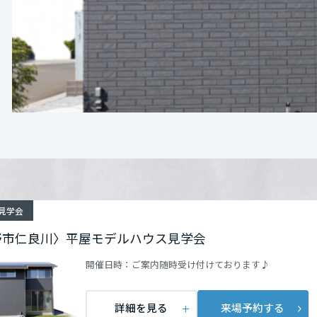
[MISAWA RELAY]
つのポイント
海外事業
む「高天井リビング」
住まいの売却
開放的なLDKは、実面積以上の広がりを感じさせ
下野市仁良川1529 付近
詳細を見る
の気配を感じつつ、光と風が心地よく通り抜ける設
電話：
0285552130
営業時間：10:00～16:30
定休日：火・水定休
担当者：宇都宮南営業課 大出
離れのような個室」
た先にあるマルチルームは、まるで秘密基地のよう
見学会
来場予約する
スペースや、趣味に没頭するアトリエなど、自分時
野市仁良川〉平屋モデルハウス見学会
す。
開催日時：
ご案内随時受け付けております♪
「機能的な蔵」
詳細を見る
来場予約する
に配置された「蔵」は、出し入れのしやすさが魅