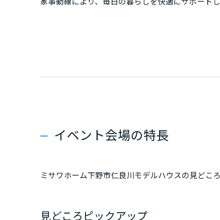
家事動線により、毎日の暮らしを快適にサポートし
新潟県
また、商業施設や医療機関、教育施設が身近に揃
山梨県
クセスも良く、子育て世帯から共働き世帯まで幅
ミサワホームならではの「広さ」と「収納力」、
長野県
東海エリア
岐阜県
イベント会場の特長
静岡県
ミサワホーム下野市仁良川モデルハウスの見どこ
愛知県
見どころピックアップ