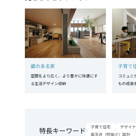
三重県
近畿エリア
滋賀県
京都府
蔵のある家
子育て
空間をより広く、より豊かに快適にす
コミュニ
大阪府
る生活デザイン収納
もの成
兵庫県
奈良県
子育て住宅
デザイナ
特長キーワード
高天井（吹抜け）設計