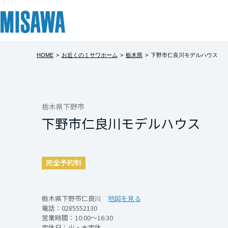
HOME
>
お近くのミサワホーム
>
栃木県
>
下野市仁良川モデルハウス
リフォーム
住まい
土地活用
まちづくり
オーナーサポート
企業・IR情報
〈下野市仁良
建てる
個人のお客さま
戸建て・マンション
複合開発・投資開発
サポートメニュー
企業・IR
北海道
【 空間を賢く使い
[注文住宅]
栃木県下野市
下野市仁良川モデルハウス
スキップフロアで
北海道
商品ラインアップ
賃貸住宅
ミサワリフォームとは
複合開発事業（ASMACI-アスマチ-）
住まいるりんぐ（ロングサポート）
ニュース
「1階・2階」と
東北
デザイン
賃貸併用住宅
リフォームの流れ
再開発・官民連携事業
保証制度
MISAWAについて
完全予約制
一邸です。
テクノロジー（住まいの性能）
店舗・各種施設
リフォームメニュー
分譲マンション開発事業
アフターメンテナンス
ミサワホームグループ
青森県
高低差を活かした
建築事例・建築実例
土地活用モデルルーム見学
リフォーム事例
収益不動産・投資開発事業
ミサワリフォーム
IR情報
かなプライベート
栃木県下野市仁良川
地図を見る
電話：
0285552130
岩手県
デザイナーズギャラリー
土地活用実例
建築再生事業
SDGs
営業時間：10:00～16:30
開催日時
定休日：火・水定休