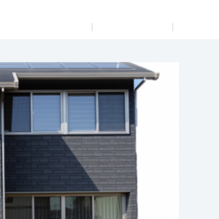
展示
場・
イベント情報
カタログ請求
住まいのご相談
リフォーム
まちづくり
オーナーサポート
企
業・
IR情報
閉じる
閉じる
閉じる
閉じる
閉じる
閉じる
これから土地活用・賃貸経営をご検討の方
これからリフォームをご検討の方
これから住まいをご検討の方
すべてのフィールドに新しい価値をデザインし、持続可能
多彩な動画やこだわりが詰まった建築実例、注目の最新情
土地活用の基礎から長期安定経営を目指すオーナー様ま
実例動画や基礎知識、収納の工夫など、理想の住まいを叶
ミサワホームオーナーさま・リフォーム工事ご契約者さま
な未来志向のまちづくりを実現していきます。
報など、住まいづくりを楽しく学べるデジタルラウンジで
で、賃貸経営に役立つ多彩な情報を幅広くお届けします。
えるリフォームの具体策とアイデアを豊富にご用意してい
とミサワホームを結ぶコミュニケーションサイト。お得・
す。
ます。
便利・安心なコンテンツや、ミサワホームからの大切なお
ミサワゼネラルソリューション
ホームラウンジ 土地活用・賃貸経営
知らせなど配信しています。
ホームラウンジ 新築・戸建て
ホームラウンジ リフォーム
ミサワアイデンティティ
詳細を見る
ミサワオーナーズクラブ