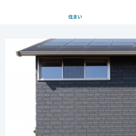
住まい
土地活用
都道府県を選択
川〉平屋モデルハウス見学会
完全予約制
買う
法人のお客さま
事業用
事業用売買
ご相談窓口
採用情報
切る 】
繋がる「蔵のある家」
分譲住宅（建売・土地）検索
企業不動産活用（CRE）戦略
事業用リノベーション
事業用地・事業用建物
お客様センター
新卒者採用
いう枠にとらわれない、変化に富んだ間取りが特徴の
中古住宅検索
社宅建築
ホテル・旅館リフォーム
分譲用地
中途採用
もっと見る
スムストック検索
医療・介護・子育て・障がい福祉施設
障がい者採用
リフォーム営業所
スキップフロア構造が、家族のほどよい距離感と豊
分譲マンション検索
空間を生み出します。
ウエルネス事業
売る
ご案内随時受け付けております♪