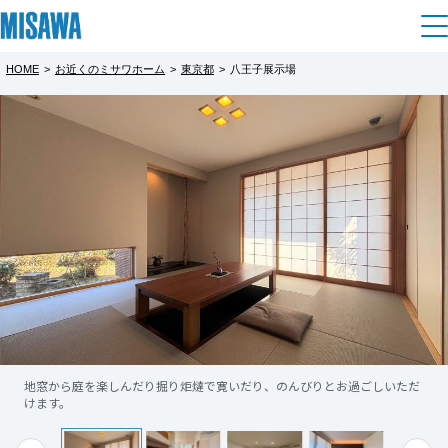
HOME
>
お近くのミサワホーム
>
東京都
>
八王子展示場
住まい
都道府県を選択
建てる
土地活用
[注文住宅]
北海道
個人のお客さま
商品ラインアップ
リフォーム
北海道
デザイン
戸建て・マンション
賃貸住宅
まちづくり
東北
テクノロジー（住まいの性能）
賃貸併用住宅
複合開発・投資開発
ミサワリフォームとは
建築事例・建築実例
オーナーサポート
青森県
店舗・各種施設
地窓から庭を楽しんだり掘り炬燵で寛いだり、のんびりとお過ごしいただ
リフォームの流れ
デザイナーズギャラリー
けます。
サポートメニュー
複合開発事業（ASMACI-アスマチ-）
土地活用モデルルーム見学
企
業・
IR情報
岩手県
リフォームメニュー
インテリア