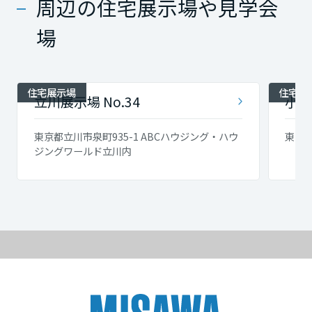
周辺の住宅展示場や見学会
場
住宅展示場
住宅展
立川展示場 No.34
小金
東京都立川市泉町935-1 ABCハウジング・ハウ
東京
ジングワールド立川内