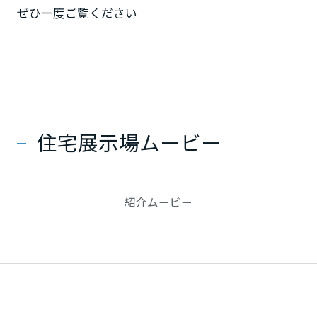
ミサワアイデンティティ
ぜひ一度ご覧ください
甲信越・北陸
富山県
新潟県
住宅展示場ムービー
山梨県
紹介ムービー
長野県
東海エリア
岐阜県