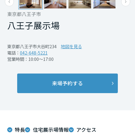
再開発・官民連携事業
土地活用実例
展示
場・
イベント情報
企業・IR
住まいるりんぐ（ロングサポート）
リフォーム事例
住まいづくりガイド
東京都八王子市
分譲マンション開発事業
宮城県
カタログ請求
法人のお客さま
八王子展示場
保証制度
事業用
買う
ニュース
収益不動産・投資開発事業
住まいのご相談
アフターメンテナンス
秋田県
企業不動産活用（CRE）戦略
MISAWAについて
建築再生事業
東京都八王子市大谷町234
地図を見る
事業用リノベーション
分譲住宅（建売・土地）検索
ミサワリフォーム
電話：
042-648-5221
社宅建築
ミサワホームグループ
営業時間：10:00～17:00
事業用売買
ホテル・旅館リフォーム
中古住宅検索
山形県
ご相談窓口
医療・介護・子育て・障がい福祉施設
IR情報
スムストック検索
リフォーム営業所
来場予約する
事業用地・事業用建物
SDGs
福島県
お客様センター
分譲マンション検索
これから土地活用・賃貸経営をご検討の方
分譲用地
環境活動
土地活用の基礎から長期安定経営を目指すオーナー様まで、賃貸経営
関東
売る
[MISAWA RELAY]
に役立つ多彩な情報を幅広くお届けします。
これからリフォームをご検討の方
採用情報
茨城県
実例動画や基礎知識、収納の工夫など、理想の住まいを叶えるリフォ
ホームラウンジ 土地活用・賃貸経営
ームの具体策とアイデアを豊富にご用意しています。
特長
住宅展示場情報
アクセス
住まいの売却
ミサワホームオーナーさま・リフォーム工事ご契約者さまとミサワホ
すべてのフィールドに新しい価値をデザインし、持続可能な未来志向