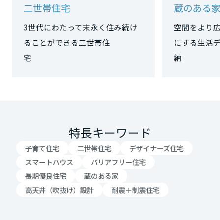
二世帯住宅
蔵のある
大阪府
3世代にわたって末永く住み続け
空間をより
ることができる二世帯住
にする生活
宅
兵庫県
奈良県
特長キーワード
和歌山県
子育て住宅
二世帯住宅
デザイナーズ住宅
スマートハウス
バリアフリー住宅
中国・四国エリア
長期優良住宅
蔵のある家
高天井（吹抜け）設計
耐震＋制震住宅
鳥取県