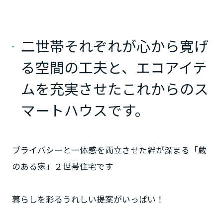
ームを結ぶコミュニケーションサイト。お得・便利・安心なコンテン
新卒者採用
のまちづくりを実現していきます。
ホームラウンジ リフォーム
ツや、ミサワホームからの大切なお知らせなど配信しています。
栃木県
ミサワゼネラルソリューション
中途採用
これから住まいをご検討の方
ミサワオーナーズクラブ
二世帯それぞれが心から寛げ
多彩な動画やこだわりが詰まった建築実例、注目の最新情報など、住
障がい者採用
群馬県
まいづくりを楽しく学べるデジタルラウンジです。
る空間の工夫と、エコアイテ
ホームラウンジ 新築・戸建て
ウエルネス事業
ムを充実させたこれからのス
埼玉県
マートハウスです。
海外事業
千葉県
プライバシーと一体感を両立させた絆が深まる「蔵
のある家」２世帯住宅です
東京都
暮らしを彩るうれしい提案がいっぱい！
神奈川県