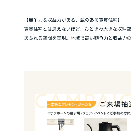
新潟県
【競争力＆収益力がある、蔵のある賃貸住宅】
山梨県
賃貸住宅とは思えないほど、ひときわ大きな収納空
あふれる空間を実現。地域で高い競争力と収益力
長野県
東海エリア
岐阜県
静岡県
愛知県