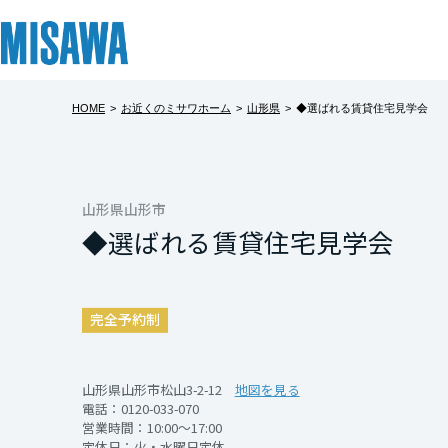
HOME
>
お近くのミサワホーム
>
山形県
>
◆選ばれる賃貸住宅見学会
リフォーム
住まい
土地活用
まちづくり
オーナーサポート
企業・IR情報
▼蔵のある賃
建てる
個人のお客さま
戸建て・マンション
複合開発・投資開発
サポートメニュー
企業・IR
北海道
【競争力＆収益力
[注文住宅]
山形県山形市
◆選ばれる賃貸住宅見学会
賃貸住宅とは思えな
北海道
商品ラインアップ
賃貸住宅
ミサワリフォームとは
複合開発事業（ASMACI-アスマチ-）
住まいるりんぐ（ロングサポート）
ニュース
もの高天井を設け
地域で高い競争力
東北
デザイン
賃貸併用住宅
リフォームの流れ
再開発・官民連携事業
保証制度
MISAWAについて
完全予約制
※見学日時につい
テクノロジー（住まいの性能）
店舗・各種施設
リフォームメニュー
分譲マンション開発事業
アフターメンテナンス
ミサワホームグループ
青森県
問い合わせ下さい
建築事例・建築実例
土地活用モデルルーム見学
リフォーム事例
収益不動産・投資開発事業
ミサワリフォーム
IR情報
山形県山形市松山3-2-12
地図を見る
電話：
0120-033-070
岩手県
デザイナーズギャラリー
土地活用実例
建築再生事業
SDGs
営業時間：10:00～17:00
開催日時
定休日：火・水曜日定休