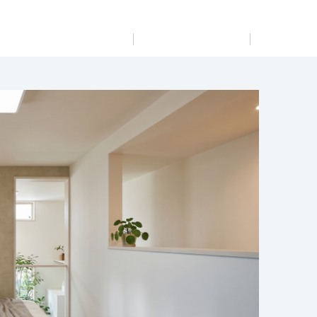
展示
場・
イベント情報
カタログ請求
住まいのご相談
リフォーム
まちづくり
オーナーサポート
企
業・
IR情報
閉じる
閉じる
閉じる
閉じる
閉じる
閉じる
これから土地活用・賃貸経営をご検討の方
これからリフォームをご検討の方
これから住まいをご検討の方
すべてのフィールドに新しい価値をデザインし、持続可能
多彩な動画やこだわりが詰まった建築実例、注目の最新情
土地活用の基礎から長期安定経営を目指すオーナー様ま
実例動画や基礎知識、収納の工夫など、理想の住まいを叶
ミサワホームオーナーさま・リフォーム工事ご契約者さま
な未来志向のまちづくりを実現していきます。
報など、住まいづくりを楽しく学べるデジタルラウンジで
で、賃貸経営に役立つ多彩な情報を幅広くお届けします。
えるリフォームの具体策とアイデアを豊富にご用意してい
とミサワホームを結ぶコミュニケーションサイト。お得・
す。
ます。
便利・安心なコンテンツや、ミサワホームからの大切なお
ミサワゼネラルソリューション
ホームラウンジ 土地活用・賃貸経営
知らせなど配信しています。
ホームラウンジ 新築・戸建て
ホームラウンジ リフォーム
ミサワアイデンティティ
ミサワオーナーズクラブ