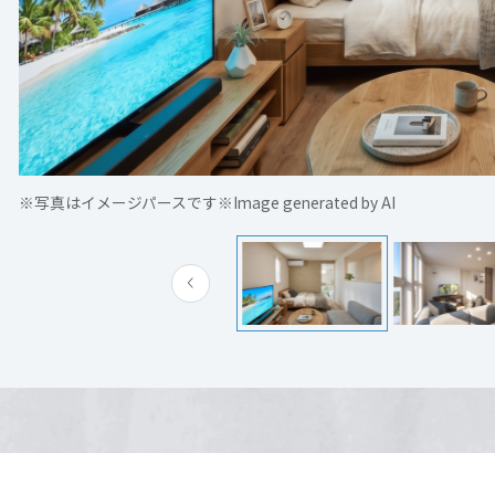
[MISAWA RELAY]
海外事業
山形市北町 ※完全ご予約制※
詳細を見る
住まいの売却
電話：
0120-033-070
営業時間：10:00～17:00
定休日：火・水曜日定休
※写真はイメージパースです※Image generated by AI
※写真はイメージパースです※Image generated by AI
担当者： 白瀬、鈴木
来場予約する