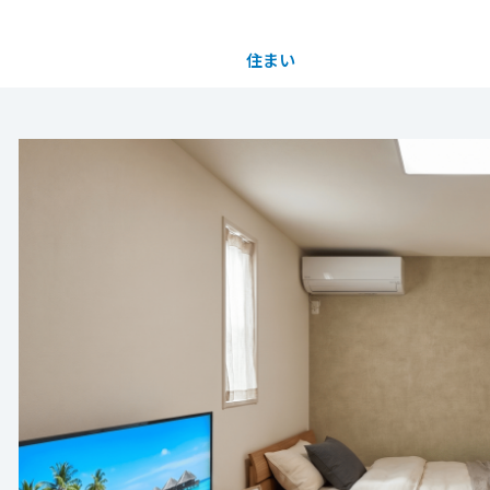
住まい
土地活用
都道府県を選択
貸住宅完成内覧会
完全予約制
買う
法人のお客さま
事業用
事業用売買
ご相談窓口
採用情報
がある、蔵のある賃貸住宅】
いほど、ひときわ大きな収納空間「蔵」や約3.5ｍ
分譲住宅（建売・土地）検索
企業不動産活用（CRE）戦略
事業用リノベーション
事業用地・事業用建物
お客様センター
新卒者採用
ることで、かつてないゆとりあふれる空間を実現。
と収益力のある賃貸住宅です！
中古住宅検索
社宅建築
ホテル・旅館リフォーム
分譲用地
中途採用
てご希望に沿えない場合もございます。詳しくはお
もっと見る
スムストック検索
医療・介護・子育て・障がい福祉施設
障がい者採用
リフォーム営業所
。
分譲マンション検索
ウエルネス事業
8/28(金)～31(月) 10：00～17：00
売る