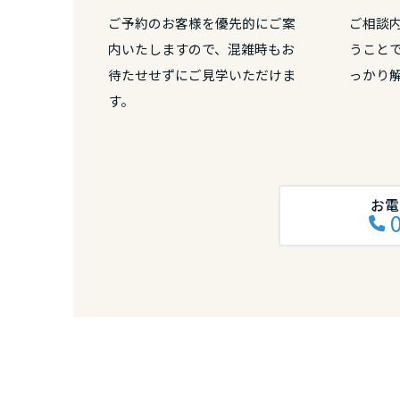
和歌山県
ご予約のお客様を優先的にご案
ご相談
内いたしますので、混雑時もお
うこと
中国・四国エ
待たせせずにご見学いただけま
っかり
す。
鳥取県
岡山県
お電
広島県
山口県
徳島県