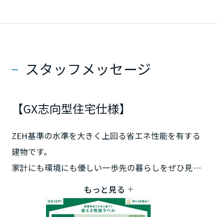
・太陽光発電4.32kW＆京セラ製蓄電池搭載
■自家発電と蓄電で、電気代を節約しながら災害時
静岡県
も安心。エコで経済的な暮らしをサポートします。
・ガス衣類乾燥機「乾太くん」装備
スタッフメッセージ
愛知県
・忙しい毎日も、天候に左右されずスピーディーに
洗濯物が乾きます。
【GX志向型住宅仕様】
三重県
ZEH基準の水準を大きく上回る省エネ性能を有する
近畿エリア
建物です。
滋賀県
家計にも環境にも優しい一歩先の暮らしをぜひ見学
会でご覧ください。
もっと見る
京都府