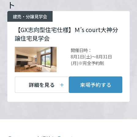
ームを結ぶコミュニケーションサイト。お得・便利・安心なコンテン
ト
新卒者採用
開催場所
【M's court大神】周南市大
のまちづくりを実現していきます。
ホームラウンジ リフォーム
ツや、ミサワホームからの大切なお知らせなど配信しています。
神3丁目2278番25
詳細を
栃木県
ミサワゼネラルソリューション
建売・分譲見学会
中途採用
見る
これから住まいをご検討の方
ミサワオーナーズクラブ
【GX志向型住宅仕様】Ｍ’s court大神分
多彩な動画やこだわりが詰まった建築実例、注目の最新情報など、住
障がい者採用
群馬県
まいづくりを楽しく学べるデジタルラウンジです。
譲住宅見学会
お問い合
電話：
0120-434-330
わせ
営業時間：10:00～17:00
ホームラウンジ 新築・戸建て
ウエルネス事業
開催日時：
定休日：毎週火・水定休※
8月1日(土)～8月31日
埼玉県
現場にはスタッフが常駐し
(月)※完全予約制
ておりませんので、ご来場
海外事業
の方は必ず事前にご予約く
千葉県
詳細を見る
来場予約する
ださい
担当者：水上・目代
東京都
来場予約する
神奈川県