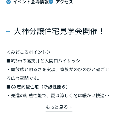
イベント会場情報
アクセス
ミサワアイデンティティ
甲信越・北陸
富山県
大神分譲住宅見学会開催！
新潟県
＜みどころポイント＞
■約3ｍの高天井と大開口ハイサッシ
山梨県
・開放感と明るさを実現。家族がのびのびと過ごせ
る広々空間です。
長野県
■GX志向型住宅（断熱性能６）
・先進の断熱性能で、夏は涼しく冬は暖かい快適な
東海エリア
住環境。省エネで環境にも家計にもやさしい住まい
もっと見る
です。
岐阜県