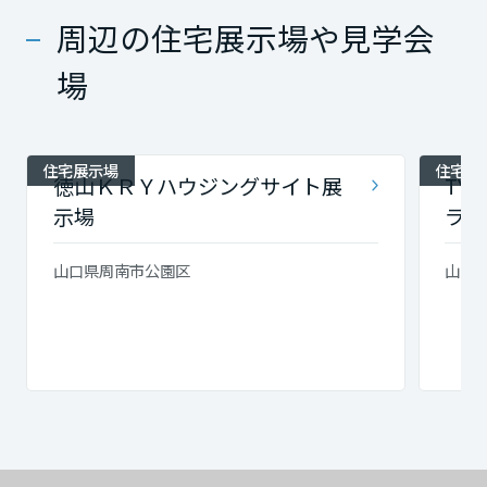
周辺の住宅展示場や見学会
場
住宅展示場
住宅展
徳山ＫＲＹハウジングサイト展
TY
示場
ラ展
山口県周南市公園区
山口県