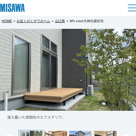
HOME
>
お近くのミサワホーム
>
山口県
>
M's court大神分譲住宅
住まい
都道府県を選択
【GX志向型住宅仕様】Ｍ’s court大神分
建てる
土地活用
[注文住宅]
譲住宅見学会
北海道
完全予約制
個人のお客さま
商品ラインアップ
リフォーム
北海道
約3ｍの高天井と大開口ハイサッシが生み出す
デザイン
戸建て・マンション
賃貸住宅
まちづくり
開放感が魅力の新築建売住宅です。リビング
東北
テクノロジー（住まいの性能）
にはたっぷりの自然光が差し込み、家族がの
賃貸併用住宅
複合開発・投資開発
ミサワリフォームとは
建築事例・建築実例
オーナーサポート
青森県
びのびと過ごせる明るい空間を実現しまし
店舗・各種施設
た。
落ち着いた雰囲気のエクステリア。
高天井・大開口により同じ床面積のスペースと比べて、より広く明るく感
リフォームの流れ
デザイナーズギャラリー
じられる開放的空間です。
サポートメニュー
複合開発事業（ASMACI-アスマチ-）
土地活用モデルルーム見学
企
業・
IR情報
GX志向型住宅として、断熱性能6を誇り、夏は
岩手県
リフォームメニュー
インテリア