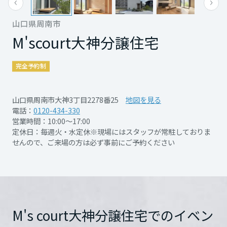
涼しく冬は暖かい快適な建物です。さらに、
再開発・官民連携事業
土地活用実例
もっと見る
展示
場・
イベント情報
企業・IR
住まいるりんぐ（ロングサポート）
リフォーム事例
住まいづくりガイド
太陽光発電4.32kWと京セラ製蓄電池を搭載し
山口県周南市
分譲マンション開発事業
宮城県
カタログ請求
ており、日々の電気代を節約できます♪
法人のお客さま
M's
court大神分譲住宅
保証制度
事業用
買う
ニュース
収益不動産・投資開発事業
住まいのご相談
アフターメンテナンス
完全予約制
秋田県
ガス衣類乾燥機「乾太くん」を装備。忙しい
企業不動産活用（CRE）戦略
MISAWAについて
建築再生事業
事業用リノベーション
分譲住宅（建売・土地）検索
ミサワリフォーム
毎日でも、天候に左右されずスピーディーに
社宅建築
ミサワホームグループ
山口県周南市大神3丁目2278番25
地図を見る
洗濯物を乾かすことができます。
事業用売買
ホテル・旅館リフォーム
中古住宅検索
山形県
電話：
0120-434-330
ご相談窓口
医療・介護・子育て・障がい福祉施設
快適さと安心、そして経済性を兼ね備えた、
IR情報
営業時間：10:00～17:00
スムストック検索
定休日：毎週火・水定休※現場にはスタッフが常駐しておりま
詳細を見る
リフォーム営業所
これからの時代にふさわしい住まいです。ぜ
事業用地・事業用建物
せんので、ご来場の方は必ず事前にご予約ください
SDGs
福島県
お客様センター
分譲マンション検索
ひ一度、ご見学ください。
これから土地活用・賃貸経営をご検討の方
分譲用地
環境活動
土地活用の基礎から長期安定経営を目指すオーナー様まで、賃貸経営
関東
売る
開催日時
8月1日(土)～8月31日(月)※
[MISAWA RELAY]
に役立つ多彩な情報を幅広くお届けします。
これからリフォームをご検討の方
採用情報
完全予約制
茨城県
実例動画や基礎知識、収納の工夫など、理想の住まいを叶えるリフォ
ホームラウンジ 土地活用・賃貸経営
M's court大神分譲住宅でのイベン
ームの具体策とアイデアを豊富にご用意しています。
住まいの売却
ミサワホームオーナーさま・リフォーム工事ご契約者さまとミサワホ
すべてのフィールドに新しい価値をデザインし、持続可能な未来志向