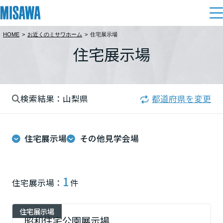
HOME
>
お近くのミサワホーム
>
住宅展示場
住まい
住宅展示場
都道府県を選択
建てる
土地活用
[注文住宅]
北海道
検索結果：山梨県
都道府県を変更
個人のお客さま
商品ラインアップ
リフォーム
北海道
デザイン
住宅展示場
その他見学会場
戸建て・マンション
賃貸住宅
まちづくり
東北
テクノロジー（住まいの性能）
賃貸併用住宅
複合開発・投資開発
ミサワリフォームとは
建築事例・建築実例
オーナーサポート
青森県
1
住宅展示場：
件
店舗・各種施設
リフォームの流れ
デザイナーズギャラリー
サポートメニュー
複合開発事業（ASMACI-アスマチ-）
土地活用モデルルーム見学
企
業・
IR情報
住宅展示場
岩手県
リフォームメニュー
インテリア
昭和住宅公園展示場