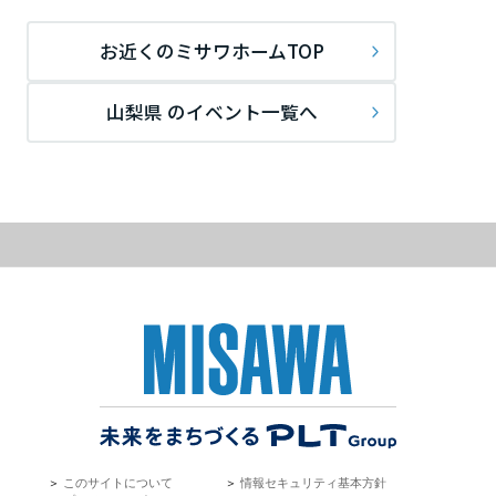
ームを結ぶコミュニケーションサイト。お得・便利・安心なコンテン
新卒者採用
のまちづくりを実現していきます。
ホームラウンジ リフォーム
ツや、ミサワホームからの大切なお知らせなど配信しています。
栃木県
お近くのミサワホームTOP
ミサワゼネラルソリューション
中途採用
これから住まいをご検討の方
ミサワオーナーズクラブ
多彩な動画やこだわりが詰まった建築実例、注目の最新情報など、住
障がい者採用
山梨県 のイベント一覧へ
群馬県
まいづくりを楽しく学べるデジタルラウンジです。
ホームラウンジ 新築・戸建て
ウエルネス事業
埼玉県
海外事業
千葉県
東京都
神奈川県
＞
このサイトについて
＞
情報セキュリティ基本方針