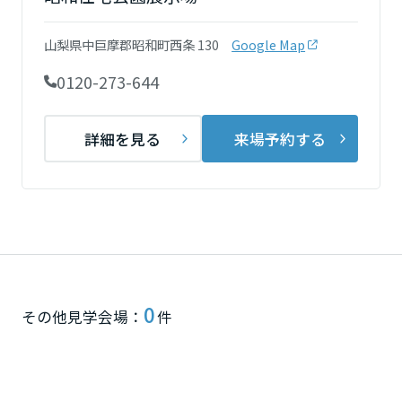
再開発・官民連携事業
土地活用実例
展示
場・
イベント情報
企業・IR
住まいるりんぐ（ロングサポート）
リフォーム事例
住まいづくりガイド
山梨県中巨摩郡昭和町西条 130
Google Map
分譲マンション開発事業
宮城県
カタログ請求
法人のお客さま
保証制度
0120-273-644
事業用
買う
ニュース
収益不動産・投資開発事業
住まいのご相談
アフターメンテナンス
秋田県
企業不動産活用（CRE）戦略
MISAWAについて
建築再生事業
詳細を見る
来場予約する
事業用リノベーション
分譲住宅（建売・土地）検索
ミサワリフォーム
社宅建築
ミサワホームグループ
事業用売買
ホテル・旅館リフォーム
中古住宅検索
山形県
ご相談窓口
医療・介護・子育て・障がい福祉施設
IR情報
スムストック検索
リフォーム営業所
事業用地・事業用建物
SDGs
福島県
お客様センター
分譲マンション検索
これから土地活用・賃貸経営をご検討の方
分譲用地
環境活動
0
土地活用の基礎から長期安定経営を目指すオーナー様まで、賃貸経営
関東
その他見学会場：
件
売る
[MISAWA RELAY]
に役立つ多彩な情報を幅広くお届けします。
これからリフォームをご検討の方
採用情報
茨城県
実例動画や基礎知識、収納の工夫など、理想の住まいを叶えるリフォ
ホームラウンジ 土地活用・賃貸経営
ームの具体策とアイデアを豊富にご用意しています。
住まいの売却
ミサワホームオーナーさま・リフォーム工事ご契約者さまとミサワホ
すべてのフィールドに新しい価値をデザインし、持続可能な未来志向