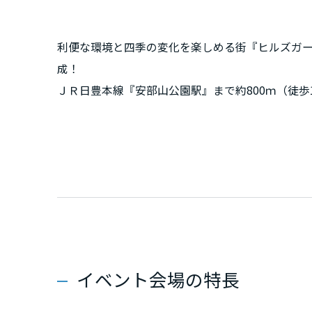
新潟県
利便な環境と四季の変化を楽しめる街『ヒルズガーデン安
山梨県
成！
ＪＲ日豊本線『安部山公園駅』まで約800ｍ（徒歩
通アクセスが充実しています。そして葛原小学校ま
長野県
の商業施設や福岡銀行、北九州銀行、湯川郵便局
東海エリア
櫻の名所でもある安部山公園まで約710ｍ（徒歩
をご提案します。
岐阜県
静岡県
イベント会場の特長
愛知県