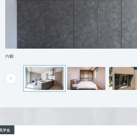
[MISAWA RELAY]
海外事業
住まいの売却
ヒルズガーデン安部山公園駅Ⅲ１号地
詳細を見
電話：
0120-926-135
営業時間：10:00～18:00
内観
定休日：火曜日・水曜日定休
担当者：三木 武
来場予約する
見学会