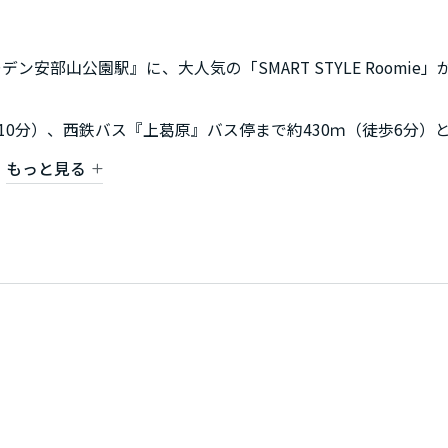
部山公園駅』に、大人気の「SMART STYLE Roomie」
10分）、西鉄バス『上葛原』バス停まで約430ｍ（徒歩6分）
で約640ｍ（徒歩8分）や、ゆめマートやサンリブシティ小倉
もっと見る
などの金融機関など生活利便施設が徒歩圏内にたくさんあります
9分）と自然にも恵まれ、利便性と自然環境が両立する素敵な暮