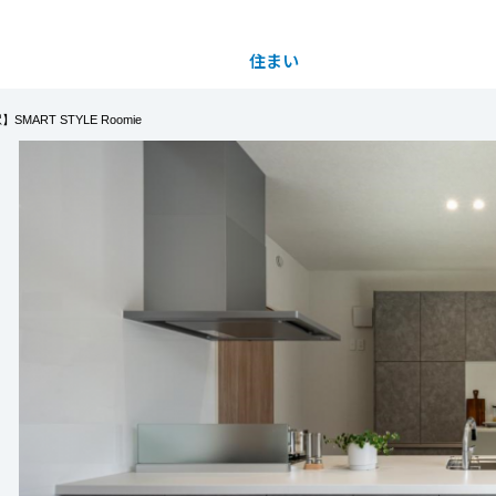
住まい
土地活用
ART STYLE Roomie
都道府県を選択
デン安部山公園駅】分譲フェア2026
完全予約制
買う
法人のお客さま
事業用
事業用売買
ご相談窓口
採用情報
にWeb予約の上、ご来場いただきアンケートにご
azonギフトカード８,０００円分をプレゼント！
分譲住宅（建売・土地）検索
企業不動産活用（CRE）戦略
事業用リノベーション
事業用地・事業用建物
お客様センター
新卒者採用
商品が当たります！
よりお待ちしております。
中古住宅検索
社宅建築
ホテル・旅館リフォーム
分譲用地
中途採用
は1世帯1回のみとさせていただきます。
もっと見る
スムストック検索
医療・介護・子育て・障がい福祉施設
障がい者採用
リフォーム営業所
分譲マンション検索
ウエルネス事業
売る
2026年7月1日（水）~9月23日(水・祝)