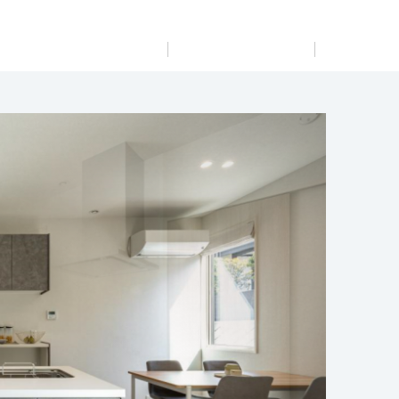
展示
場・
イベント情報
カタログ請求
住まいのご相談
リフォーム
まちづくり
オーナーサポート
企
業・
IR情報
閉じる
閉じる
閉じる
閉じる
閉じる
閉じる
これから土地活用・賃貸経営をご検討の方
これからリフォームをご検討の方
これから住まいをご検討の方
すべてのフィールドに新しい価値をデザインし、持続可能
多彩な動画やこだわりが詰まった建築実例、注目の最新情
土地活用の基礎から長期安定経営を目指すオーナー様ま
実例動画や基礎知識、収納の工夫など、理想の住まいを叶
ミサワホームオーナーさま・リフォーム工事ご契約者さま
な未来志向のまちづくりを実現していきます。
報など、住まいづくりを楽しく学べるデジタルラウンジで
で、賃貸経営に役立つ多彩な情報を幅広くお届けします。
えるリフォームの具体策とアイデアを豊富にご用意してい
とミサワホームを結ぶコミュニケーションサイト。お得・
す。
ます。
便利・安心なコンテンツや、ミサワホームからの大切なお
ミサワゼネラルソリューション
ホームラウンジ 土地活用・賃貸経営
知らせなど配信しています。
ホームラウンジ 新築・戸建て
ホームラウンジ リフォーム
ミサワアイデンティティ
詳細を見る
ミサワオーナーズクラブ