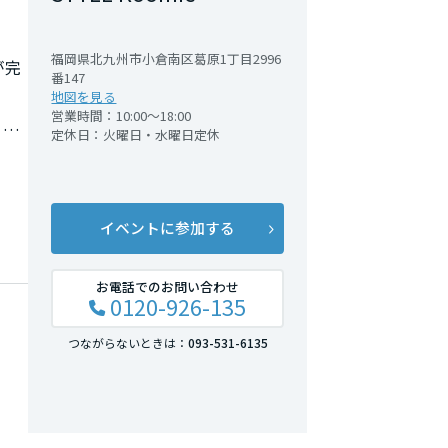
福岡県北九州市小倉南区葛原1丁目2996
が完
番147
地図を見る
営業時間：10:00～18:00
と交
定休日：火曜日・水曜日定休
など
。
らし
イベントに参加する
お電話でのお問い合わせ
0120-926-135
つながらないときは：
093-531-6135