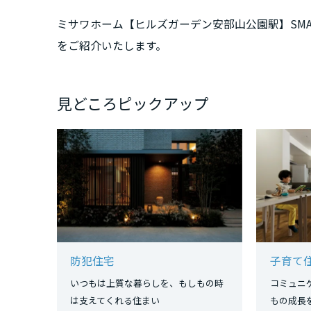
三重県
ミサワホーム【ヒルズガーデン安部山公園駅】SMART
をご紹介いたします。
近畿エリア
滋賀県
見どころピックアップ
京都府
大阪府
兵庫県
防犯住宅
子育て
奈良県
いつもは上質な暮らしを、もしもの時
コミュニ
は支えてくれる住まい
もの成