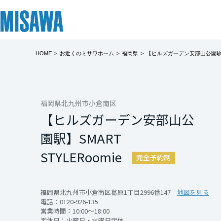
HOME
>
お近くのミサワホーム
>
福岡県
>
【ヒルズガーデン安部山公園駅】SM
リフォーム
住まい
土地活用
まちづくり
オーナーサポート
企業・IR情報
【ヒルズガー
建てる
個人のお客さま
戸建て・マンション
複合開発・投資開発
サポートメニュー
企業・IR
北海道
フェア期間中、事前
[注文住宅]
福岡県北九州市小倉南区
【ヒルズガーデン安部山公
記入いただくとAm
北海道
商品ラインアップ
賃貸住宅
ミサワリフォームとは
複合開発事業（ASMACI-アスマチ-）
住まいるりんぐ（ロングサポート）
ニュース
さらに抽選で豪華
園駅】SMART
皆様のご来場を心
東北
デザイン
賃貸併用住宅
リフォームの流れ
再開発・官民連携事業
保証制度
MISAWAについて
STYLE
Roomie
完全予約制
※ご来場プレゼント
テクノロジー（住まいの性能）
店舗・各種施設
リフォームメニュー
分譲マンション開発事業
アフターメンテナンス
ミサワホームグループ
青森県
建築事例・建築実例
土地活用モデルルーム見学
リフォーム事例
収益不動産・投資開発事業
ミサワリフォーム
IR情報
福岡県北九州市小倉南区葛原1丁目2996番147
地図を見る
電話：
0120-926-135
岩手県
デザイナーズギャラリー
土地活用実例
建築再生事業
SDGs
営業時間：10:00～18:00
開催日時
定休日：火曜日・水曜日定休