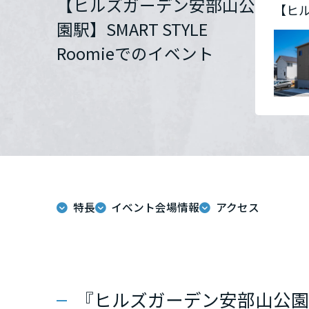
【ヒルズガーデン安部山公
【ヒル
群馬県
園駅】SMART STYLE
Roomieでのイベント
埼玉県
千葉県
東京都
特長
イベント会場情報
アクセス
神奈川県
甲信越・北陸
富山県
『ヒルズガーデン安部山公園駅Ⅲ１