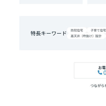
和歌山県
中国・四国エ
鳥取県
防犯住宅
子育て住宅
特長キーワード
高天井（吹抜け）設計
岡山県
広島県
お電
山口県
つながら
徳島県