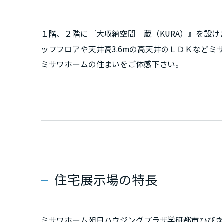
新潟県
１階、２階に『大収納空間 蔵（KURA）』を設け
山梨県
ップフロアや天井高3.6mの高天井のＬＤＫなど
ミサワホームの住まいをご体感下さい。
長野県
東海エリア
岐阜県
静岡県
住宅展示場の特長
愛知県
ミサワホーム朝日ハウジングプラザ学研都市ひび