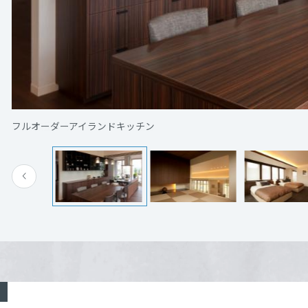
[MISAWA RELAY]
海外事業
住まいの売却
朝日ハウジングプラザ学研都市ひびきの
詳細を
電話：
0120-501-280
営業時間：10:00～19:00
1.5Ｆ和室より1Ｆリビングを望む
定休日：火・水定休
担当者：三木 武
来場予約する