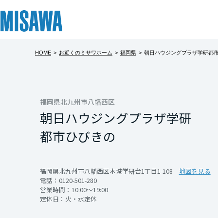
HOME
>
お近くのミサワホーム
>
福岡県
>
朝日ハウジングプラザ学研都
リフォーム
住まい
土地活用
まちづくり
オーナーサポート
企業・IR情報
【学研都市ひ
建てる
個人のお客さま
戸建て・マンション
複合開発・投資開発
サポートメニュー
企業・IR
北海道
フェア期間中、事前
[注文住宅]
福岡県北九州市八幡西区
朝日ハウジングプラザ学研
記入いただくとAm
北海道
商品ラインアップ
賃貸住宅
ミサワリフォームとは
複合開発事業（ASMACI-アスマチ-）
住まいるりんぐ（ロングサポート）
ニュース
さらに抽選で豪華
都市ひびきの
皆様のご来場を心
東北
デザイン
賃貸併用住宅
リフォームの流れ
再開発・官民連携事業
保証制度
MISAWAについて
※ご来場プレゼント
テクノロジー（住まいの性能）
店舗・各種施設
リフォームメニュー
分譲マンション開発事業
アフターメンテナンス
ミサワホームグループ
青森県
福岡県北九州市八幡西区本城学研台1丁目1-108
地図を見る
電話：
0120-501-280
建築事例・建築実例
土地活用モデルルーム見学
リフォーム事例
収益不動産・投資開発事業
ミサワリフォーム
IR情報
営業時間：10:00～19:00
定休日：火・水定休
岩手県
デザイナーズギャラリー
土地活用実例
建築再生事業
SDGs
開催日時