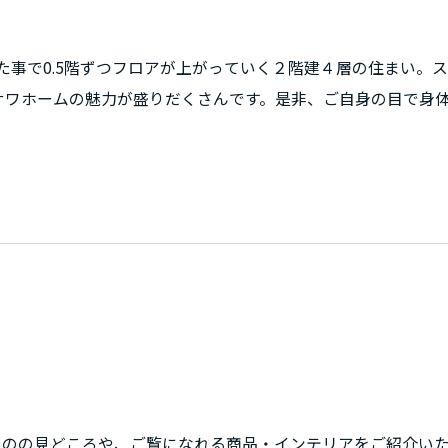
た事で0.5階ずつフロアが上がっていく２階建４層の住まい。
ミサワホームの魅力が盛りだくさんです。是非、ご自身の目で身
きのの見どころや、ご覧になれる商品・インテリアをご紹介い