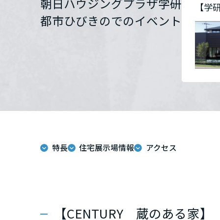
朝日ハウジングプラザ学研
【学研
群馬県
都市ひびきのでのイベント
埼玉県
千葉県
東京都
特長
住宅展示場情報
アクセス
神奈川県
甲信越・北陸
富山県
【CENTURY 蔵のある家】