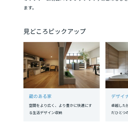
三重県
ます。
近畿エリア
見どころピックアップ
滋賀県
京都府
大阪府
兵庫県
蔵のある家
デザイ
空間をより広く、より豊かに快適にす
卓越した
る生活デザイン収納
だひと
奈良県