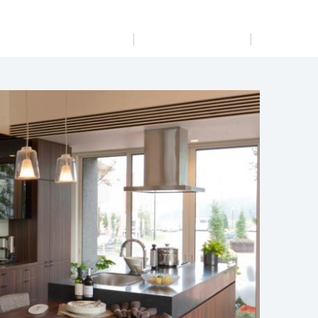
展示
場・
イベント情報
カタログ請求
住まいのご相談
リフォーム
まちづくり
オーナーサポート
企
業・
IR情報
閉じる
閉じる
閉じる
閉じる
閉じる
閉じる
これから土地活用・賃貸経営をご検討の方
これからリフォームをご検討の方
これから住まいをご検討の方
すべてのフィールドに新しい価値をデザインし、持続可能
多彩な動画やこだわりが詰まった建築実例、注目の最新情
土地活用の基礎から長期安定経営を目指すオーナー様ま
実例動画や基礎知識、収納の工夫など、理想の住まいを叶
ミサワホームオーナーさま・リフォーム工事ご契約者さま
な未来志向のまちづくりを実現していきます。
報など、住まいづくりを楽しく学べるデジタルラウンジで
で、賃貸経営に役立つ多彩な情報を幅広くお届けします。
えるリフォームの具体策とアイデアを豊富にご用意してい
とミサワホームを結ぶコミュニケーションサイト。お得・
す。
ます。
便利・安心なコンテンツや、ミサワホームからの大切なお
ミサワゼネラルソリューション
ホームラウンジ 土地活用・賃貸経営
知らせなど配信しています。
ホームラウンジ 新築・戸建て
ホームラウンジ リフォーム
ミサワアイデンティティ
詳細を見る
ミサワオーナーズクラブ