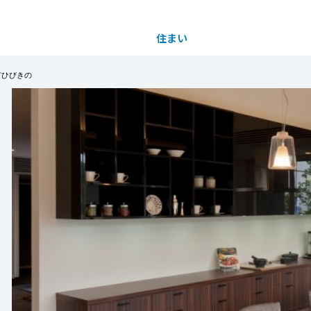
住まい
土地活用
市ひびきの
都道府県を選択
びきの展示場】分譲フェア2026
完全予約制
買う
法人のお客さま
事業用
事業用売買
ご相談窓口
採用情報
にWeb予約の上、ご来場いただきアンケートにご
azonギフトカード８,０００円分をプレゼント！
分譲住宅（建売・土地）検索
企業不動産活用（CRE）戦略
事業用リノベーション
事業用地・事業用建物
お客様センター
新卒者採用
商品が当たります！
よりお待ちしております。
中古住宅検索
社宅建築
ホテル・旅館リフォーム
分譲用地
中途採用
は1世帯1回のみとさせていただきます。
もっと見る
スムストック検索
医療・介護・子育て・障がい福祉施設
障がい者採用
リフォーム営業所
分譲マンション検索
ウエルネス事業
売る
2026年7月1日（水）~9月23日(水・祝)