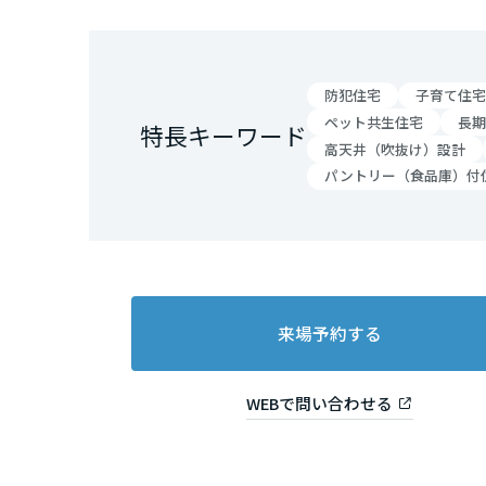
和歌山県
中国・四国エ
防犯住宅
子育て住宅
ペット共生住宅
長期
鳥取県
特長キーワード
高天井（吹抜け）設計
パントリー（食品庫）付
岡山県
広島県
来場予約する
山口県
WEBで問い合わせる
徳島県