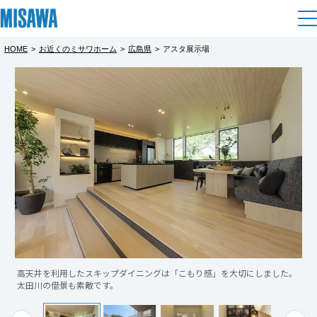
HOME
>
お近くのミサワホーム
>
広島県
>
アスタ展示場
住まい
都道府県を選択
建てる
土地活用
[注文住宅]
北海道
個人のお客さま
商品ラインアップ
リフォーム
北海道
デザイン
戸建て・マンション
賃貸住宅
まちづくり
東北
テクノロジー（住まいの性能）
賃貸併用住宅
複合開発・投資開発
ミサワリフォームとは
建築事例・建築実例
オーナーサポート
青森県
店舗・各種施設
高天井を利用したスキップダイニングは「こもり感」を大切にしました。
リフォームの流れ
デザイナーズギャラリー
太田川の借景も素敵です。
サポートメニュー
複合開発事業（ASMACI-アスマチ-）
土地活用モデルルーム見学
企
業・
IR情報
岩手県
リフォームメニュー
インテリア