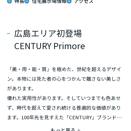
特長
住宅展示場情報
アクセス
ームを結ぶコミュニケーションサイト。お得・便利・安心なコンテン
新卒者採用
のまちづくりを実現していきます。
ホームラウンジ リフォーム
ツや、ミサワホームからの大切なお知らせなど配信しています。
栃木県
ミサワゼネラルソリューション
中途採用
これから住まいをご検討の方
ミサワオーナーズクラブ
多彩な動画やこだわりが詰まった建築実例、注目の最新情報など、住
障がい者採用
広島エリア初登場
群馬県
まいづくりを楽しく学べるデジタルラウンジです。
CENTURY Primore
ホームラウンジ 新築・戸建て
ウエルネス事業
埼玉県
「美・用・能・質」を極めた、世紀を超えるデザイ
海外事業
千葉県
ン。本物には見た者の心をつかんで離さない美しさ
があります。
優れた実用性があります。そしていつまでも色あせ
東京都
ず、時代を超えて愛され続ける普遍的な価値があり
ます。100年先を見すえた「CENTURY」ブランドが
神奈川県
たどり着いた、最上級のカタチをご体感ください。
もっと見る