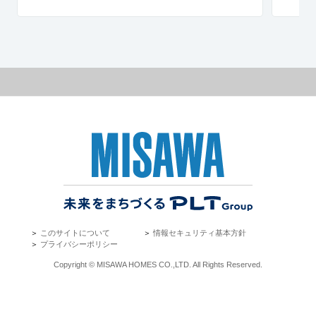
広島県内一斉建売大商談会
広島県広島市中区※県内一斉見学会です。詳細
は「各建売サイト」よりご覧ください。
WEB来場予約はこちらから
＞
このサイトについて
＞
情報セキュリティ基本方針
＞
プライバシーポリシー
Copyright © MISAWA HOMES CO.,LTD. All Rights Reserved.