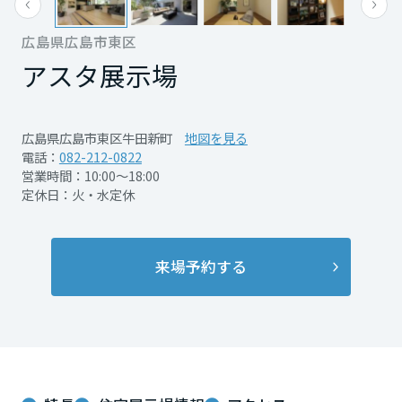
再開発・官民連携事業
土地活用実例
展示
場・
イベント情報
企業・IR
住まいるりんぐ（ロングサポート）
リフォーム事例
住まいづくりガイド
広島県広島市東区
分譲マンション開発事業
宮城県
カタログ請求
法人のお客さま
アスタ展示場
保証制度
事業用
買う
ニュース
収益不動産・投資開発事業
住まいのご相談
アフターメンテナンス
秋田県
企業不動産活用（CRE）戦略
MISAWAについて
建築再生事業
広島県広島市東区牛田新町
地図を見る
事業用リノベーション
分譲住宅（建売・土地）検索
ミサワリフォーム
電話：
082-212-0822
社宅建築
ミサワホームグループ
営業時間：10:00～18:00
事業用売買
ホテル・旅館リフォーム
中古住宅検索
山形県
定休日：火・水定休
ご相談窓口
医療・介護・子育て・障がい福祉施設
IR情報
スムストック検索
リフォーム営業所
事業用地・事業用建物
SDGs
福島県
来場予約する
お客様センター
分譲マンション検索
これから土地活用・賃貸経営をご検討の方
分譲用地
環境活動
土地活用の基礎から長期安定経営を目指すオーナー様まで、賃貸経営
関東
売る
[MISAWA RELAY]
に役立つ多彩な情報を幅広くお届けします。
これからリフォームをご検討の方
採用情報
茨城県
実例動画や基礎知識、収納の工夫など、理想の住まいを叶えるリフォ
ホームラウンジ 土地活用・賃貸経営
ームの具体策とアイデアを豊富にご用意しています。
住まいの売却
ミサワホームオーナーさま・リフォーム工事ご契約者さまとミサワホ
すべてのフィールドに新しい価値をデザインし、持続可能な未来志向