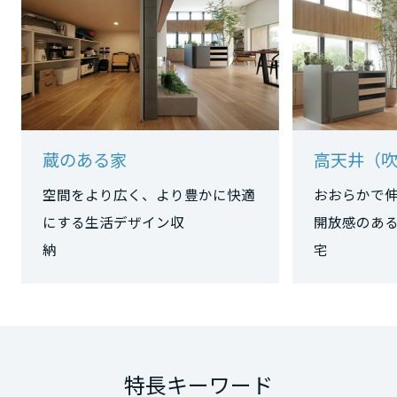
静岡県
愛知県
蔵のある家
高天井（
空間をより広く、より豊かに快適
おおらかで
三重県
にする生活デザイン収
開放感のあ
近畿エリア
納
滋賀県
京都府
特長キーワード