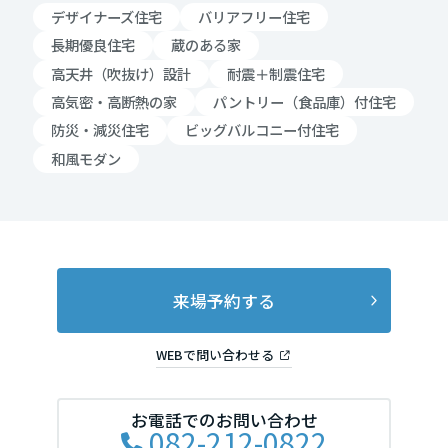
デザイナーズ住宅
バリアフリー住宅
大阪府
長期優良住宅
蔵のある家
高天井（吹抜け）設計
耐震＋制震住宅
高気密・高断熱の家
パントリー（食品庫）付住宅
兵庫県
防災・減災住宅
ビッグバルコニー付住宅
和風モダン
奈良県
和歌山県
来場予約する
中国・四国エリア
WEBで問い合わせる
鳥取県
お電話でのお問い合わせ
082-212-0822