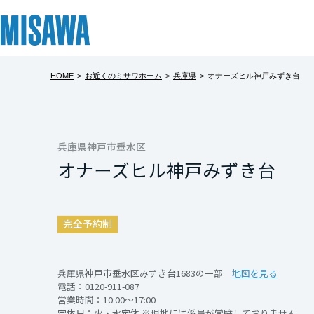
HOME
>
お近くのミサワホーム
>
兵庫県
>
オナーズヒル神戸みずき台
リフォーム
住まい
土地活用
まちづくり
オーナーサポート
企業・IR情報
オナーズヒル
建てる
個人のお客さま
戸建て・マンション
複合開発・投資開発
サポートメニュー
企業・IR
北海道
【建売住宅分譲中
[注文住宅]
兵庫県神戸市垂水区
オナーズヒル神戸みずき台
災害に強い「ミサ
北海道
商品ラインアップ
賃貸住宅
ミサワリフォームとは
複合開発事業（ASMACI-アスマチ-）
住まいるりんぐ（ロングサポート）
ニュース
きる等身大の建物
東北
デザイン
賃貸併用住宅
リフォームの流れ
再開発・官民連携事業
保証制度
MISAWAについて
完全予約制
※現地に係員は常
テクノロジー（住まいの性能）
店舗・各種施設
リフォームメニュー
分譲マンション開発事業
アフターメンテナンス
ミサワホームグループ
青森県
恐れ入りますが、
建築事例・建築実例
土地活用モデルルーム見学
リフォーム事例
収益不動産・投資開発事業
ミサワリフォーム
IR情報
いいたします。
兵庫県神戸市垂水区みずき台1683の一部
地図を見る
電話：
0120-911-087
岩手県
デザイナーズギャラリー
土地活用実例
建築再生事業
SDGs
営業時間：10:00～17:00
開催日時
定休日：火・水定休 ※現地には係員が常駐しておりません。