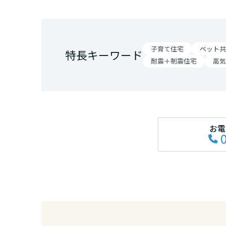
和歌山県
中国・四国エ
子育て住宅
ペット共
特長キーワード
鳥取県
耐震＋制震住宅
高気
岡山県
広島県
お電
山口県
徳島県