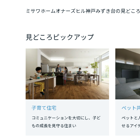
三重県
ミサワホームオナーズヒル神戸みずき台の見どこ
近畿エリア
見どころピックアップ
滋賀県
京都府
大阪府
兵庫県
子育て住宅
ペット
コミュニケーションを大切にし、子ど
ペットと
奈良県
もの成長を見守る住まい
せるア