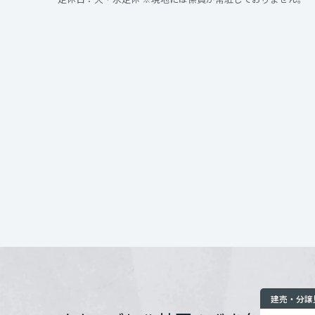
インテリア
環境活動
宮城県
開催場所
住まいづくりガイド
秋田県
住所
山形県
お問い合わせ
福島県
関東
茨城県
栃木県
建売・分譲