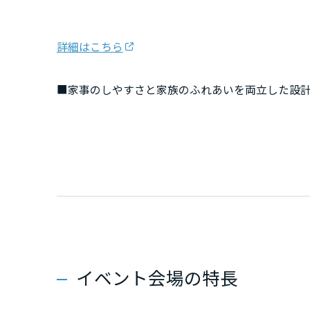
新潟県
詳細はこちら
山梨県
■家事のしやすさと家族のふれあいを両立した設
■「ワンちゃん・ネコちゃんと暮らしたい」「お
長野県
多様な暮らし方に寄り添うプランをご体感いただ
東海エリア
■大収納空間「蔵」など、おうちを整える収納空
■利便性の高さと豊かな自然が融合した子育て世
岐阜県
静岡県
イベント会場の特長
愛知県