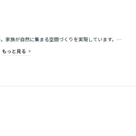
計。家族が自然に集まる空間づくりを実現しています。
友達を招待したい」「趣味を楽しみたい」など、
もっと見る
けます。
間が充実。
帯に魅力的な住環境です。