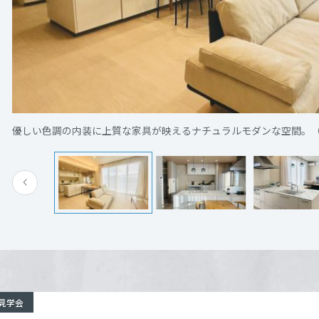
[MISAWA RELAY]
海外事業
オナーズヒル神戸みずき台
詳細を見る
住まいの売却
兵庫県神戸市垂水区みずき台1683の一部
Google 
優しい色調の内装に上質な家具が映えるナチュラルモダンな空間。（28-
電話：
0120-911-087
営業時間：10:00～17:00
定休日：火・水定休 ※現地には係員が常駐しており
担当者：ミサワホーム近畿 兵庫支店
来場予約する
見学会