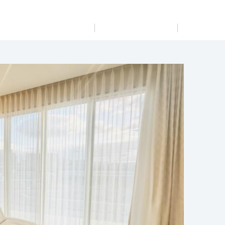
展示
場・
イベント情報
カタログ請求
住まいのご相談
リフォーム
まちづくり
オーナーサポート
企
業・
IR情報
閉じる
閉じる
閉じる
閉じる
閉じる
閉じる
これから土地活用・賃貸経営をご検討の方
これからリフォームをご検討の方
これから住まいをご検討の方
すべてのフィールドに新しい価値をデザインし、持続可能
多彩な動画やこだわりが詰まった建築実例、注目の最新情
土地活用の基礎から長期安定経営を目指すオーナー様ま
実例動画や基礎知識、収納の工夫など、理想の住まいを叶
ミサワホームオーナーさま・リフォーム工事ご契約者さま
な未来志向のまちづくりを実現していきます。
報など、住まいづくりを楽しく学べるデジタルラウンジで
で、賃貸経営に役立つ多彩な情報を幅広くお届けします。
えるリフォームの具体策とアイデアを豊富にご用意してい
とミサワホームを結ぶコミュニケーションサイト。お得・
す。
ます。
便利・安心なコンテンツや、ミサワホームからの大切なお
ミサワゼネラルソリューション
ホームラウンジ 土地活用・賃貸経営
知らせなど配信しています。
ホームラウンジ 新築・戸建て
ホームラウンジ リフォーム
ミサワアイデンティティ
ミサワオーナーズクラブ