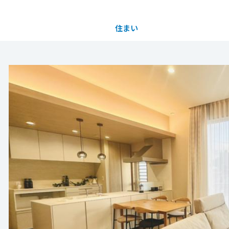
住まい
土地活用
都道府県を選択
神戸みずき台 ご見学予約
完全予約制
買う
法人のお客さま
事業用
事業用売買
ご相談窓口
採用情報
】
ワホームの技術」を、リアルな暮らしがイメージで
分譲住宅（建売・土地）検索
企業不動産活用（CRE）戦略
事業用リノベーション
事業用地・事業用建物
お客様センター
新卒者採用
でご体感ください！
中古住宅検索
社宅建築
ホテル・旅館リフォーム
分譲用地
中途採用
駐しておりません。
もっと見る
スムストック検索
医療・介護・子育て・障がい福祉施設
障がい者採用
リフォーム営業所
事前にご予約の上、ご来場いただけますようお願
分譲マンション検索
ウエルネス事業
随時ご予約受付中
売る