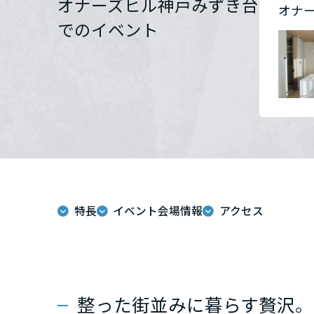
オナーズヒル神戸みずき台
オナ
群馬県
でのイベント
埼玉県
千葉県
東京都
特長
イベント会場情報
アクセス
神奈川県
甲信越・北陸
富山県
整った街並みに暮らす贅沢。