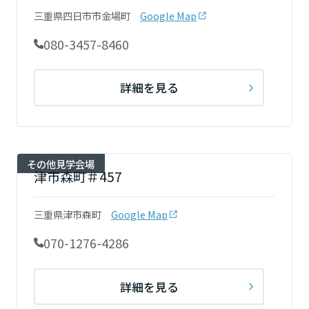
岡山県
三重県四日市市金場町
Google Map
080-3457-8460
広島県
詳細を見る
山口県
その他見学会場
徳島県
津市森町＃457
三重県津市森町
Google Map
香川県
070-1276-4286
愛媛県
詳細を見る