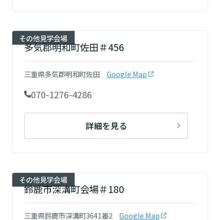
高知県
その他見学会場
九州エリア
多気郡明和町佐田＃456
福岡県
三重県多気郡明和町佐田
Google Map
070-1276-4286
佐賀県
詳細を見る
長崎県
その他見学会場
熊本県
鈴鹿市深溝町会場＃180
三重県鈴鹿市深溝町3641番2
Google Map