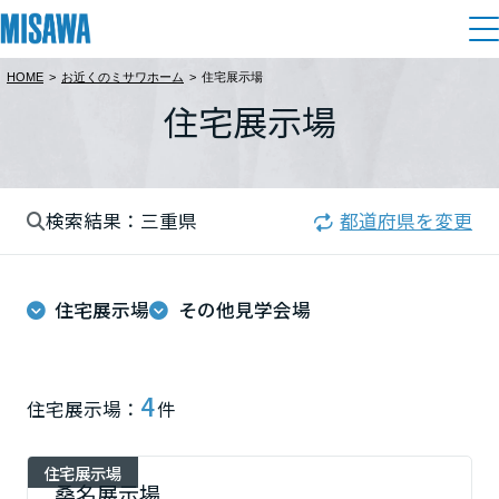
HOME
>
お近くのミサワホーム
>
住宅展示場
住まい
住宅展示場
都道府県を選択
建てる
土地活用
[注文住宅]
北海道
検索結果：三重県
都道府県を変更
個人のお客さま
商品ラインアップ
リフォーム
北海道
デザイン
住宅展示場
その他見学会場
戸建て・マンション
賃貸住宅
まちづくり
東北
テクノロジー（住まいの性能）
賃貸併用住宅
複合開発・投資開発
ミサワリフォームとは
建築事例・建築実例
オーナーサポート
青森県
4
住宅展示場：
件
店舗・各種施設
リフォームの流れ
デザイナーズギャラリー
サポートメニュー
複合開発事業（ASMACI-アスマチ-）
土地活用モデルルーム見学
企
業・
IR情報
住宅展示場
岩手県
リフォームメニュー
インテリア
桑名展示場