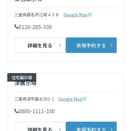
再開発・官民連携事業
土地活用実例
展示
場・
イベント情報
企業・IR
住まいるりんぐ（ロングサポート）
リフォーム事例
住まいづくりガイド
三重県桑名市江場４３６
Google Map
分譲マンション開発事業
宮城県
カタログ請求
法人のお客さま
保証制度
0120-285-330
事業用
買う
ニュース
収益不動産・投資開発事業
住まいのご相談
アフターメンテナンス
秋田県
企業不動産活用（CRE）戦略
MISAWAについて
建築再生事業
詳細を見る
来場予約する
事業用リノベーション
分譲住宅（建売・土地）検索
ミサワリフォーム
社宅建築
ミサワホームグループ
事業用売買
ホテル・旅館リフォーム
中古住宅検索
山形県
ご相談窓口
医療・介護・子育て・障がい福祉施設
IR情報
スムストック検索
住宅展示場
リフォーム営業所
事業用地・事業用建物
津展示場
SDGs
福島県
お客様センター
分譲マンション検索
これから土地活用・賃貸経営をご検討の方
分譲用地
環境活動
三重県津市垂水261-1
Google Map
土地活用の基礎から長期安定経営を目指すオーナー様まで、賃貸経営
関東
売る
[MISAWA RELAY]
に役立つ多彩な情報を幅広くお届けします。
これからリフォームをご検討の方
0800-1111-330
採用情報
茨城県
実例動画や基礎知識、収納の工夫など、理想の住まいを叶えるリフォ
ホームラウンジ 土地活用・賃貸経営
ームの具体策とアイデアを豊富にご用意しています。
住まいの売却
ミサワホームオーナーさま・リフォーム工事ご契約者さまとミサワホ
詳細を見る
来場予約する
すべてのフィールドに新しい価値をデザインし、持続可能な未来志向