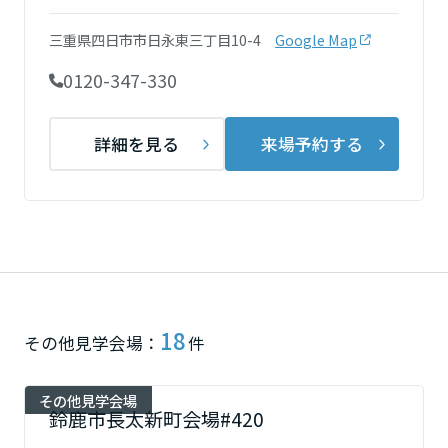
ミサワアイデンティティ
甲信越・北陸
三重県四日市市日永東三丁目10-4
Google Map
0120-347-330
富山県
詳細を見る
来場予約する
新潟県
山梨県
長野県
18
その他見学会場：
件
東海エリア
その他見学会場
鈴鹿市長太新町会場#420
岐阜県