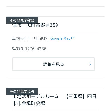
大阪府
その他見学会場
津市一志町高野＃359
兵庫県
三重県津市一志町高野
Google Map
070-1276-4286
奈良県
詳細を見る
和歌山県
中国・四国エリア
その他見学会場
土地活用モデルルーム 【三重県】四日
鳥取県
市市金場町会場