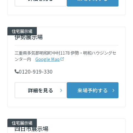
ームを結ぶコミュニケーションサイト。お得・便利・安心なコンテン
新卒者採用
のまちづくりを実現していきます。
ホームラウンジ リフォーム
ツや、ミサワホームからの大切なお知らせなど配信しています。
栃木県
ミサワゼネラルソリューション
中途採用
これから住まいをご検討の方
ミサワオーナーズクラブ
多彩な動画やこだわりが詰まった建築実例、注目の最新情報など、住
障がい者採用
住宅展示場
群馬県
まいづくりを楽しく学べるデジタルラウンジです。
伊勢展示場
ホームラウンジ 新築・戸建て
ウエルネス事業
三重県多気郡明和町中村1178 伊勢・明和ハウジングセ
埼玉県
ンター内
Google Map
0120-919-330
海外事業
千葉県
詳細を見る
来場予約する
東京都
住宅展示場
神奈川県
四日市展示場