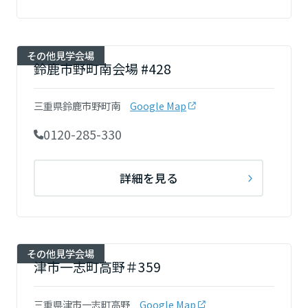
大阪府
その他見学会場
鈴鹿市野町南会場 #428
兵庫県
三重県鈴鹿市野町南
Google Map
0120-285-330
奈良県
詳細を見る
和歌山県
中国・四国エリア
その他見学会場
津市一志町高野＃359
鳥取県
三重県津市一志町高野
Google Map