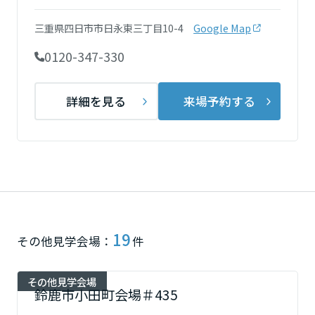
ミサワアイデンティティ
甲信越・北陸
三重県四日市市日永東三丁目10-4
Google Map
0120-347-330
富山県
詳細を見る
来場予約する
新潟県
山梨県
長野県
19
その他見学会場：
件
東海エリア
その他見学会場
鈴鹿市小田町会場＃435
岐阜県