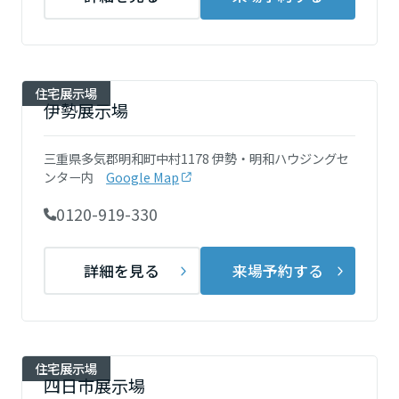
ームを結ぶコミュニケーションサイト。お得・便利・安心なコンテン
新卒者採用
のまちづくりを実現していきます。
ホームラウンジ リフォーム
ツや、ミサワホームからの大切なお知らせなど配信しています。
栃木県
ミサワゼネラルソリューション
中途採用
これから住まいをご検討の方
ミサワオーナーズクラブ
多彩な動画やこだわりが詰まった建築実例、注目の最新情報など、住
障がい者採用
住宅展示場
群馬県
まいづくりを楽しく学べるデジタルラウンジです。
伊勢展示場
ホームラウンジ 新築・戸建て
ウエルネス事業
三重県多気郡明和町中村1178 伊勢・明和ハウジングセ
埼玉県
ンター内
Google Map
0120-919-330
海外事業
千葉県
詳細を見る
来場予約する
東京都
住宅展示場
神奈川県
四日市展示場