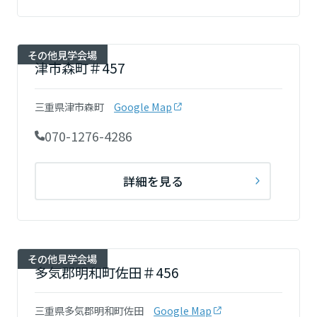
高知県
その他見学会場
九州エリア
津市森町＃457
福岡県
三重県津市森町
Google Map
070-1276-4286
佐賀県
詳細を見る
長崎県
その他見学会場
熊本県
多気郡明和町佐田＃456
三重県多気郡明和町佐田
Google Map