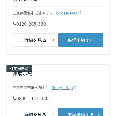
再開発・官民連携事業
土地活用実例
展示
場・
イベント情報
企業・IR
住まいるりんぐ（ロングサポート）
リフォーム事例
住まいづくりガイド
三重県桑名市江場４３６
Google Map
分譲マンション開発事業
宮城県
カタログ請求
法人のお客さま
保証制度
0120-285-330
事業用
買う
ニュース
収益不動産・投資開発事業
住まいのご相談
アフターメンテナンス
秋田県
企業不動産活用（CRE）戦略
MISAWAについて
建築再生事業
詳細を見る
来場予約する
事業用リノベーション
分譲住宅（建売・土地）検索
ミサワリフォーム
社宅建築
ミサワホームグループ
事業用売買
ホテル・旅館リフォーム
中古住宅検索
山形県
ご相談窓口
医療・介護・子育て・障がい福祉施設
IR情報
スムストック検索
住宅展示場
リフォーム営業所
事業用地・事業用建物
津展示場
SDGs
福島県
お客様センター
分譲マンション検索
これから土地活用・賃貸経営をご検討の方
分譲用地
環境活動
三重県津市垂水261-1
Google Map
土地活用の基礎から長期安定経営を目指すオーナー様まで、賃貸経営
関東
売る
[MISAWA RELAY]
に役立つ多彩な情報を幅広くお届けします。
これからリフォームをご検討の方
0800-1111-330
採用情報
茨城県
実例動画や基礎知識、収納の工夫など、理想の住まいを叶えるリフォ
ホームラウンジ 土地活用・賃貸経営
ームの具体策とアイデアを豊富にご用意しています。
住まいの売却
ミサワホームオーナーさま・リフォーム工事ご契約者さまとミサワホ
詳細を見る
来場予約する
すべてのフィールドに新しい価値をデザインし、持続可能な未来志向