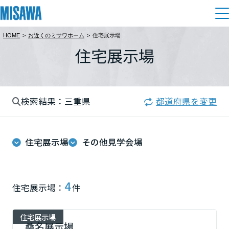
HOME
>
お近くのミサワホーム
>
住宅展示場
住まい
住宅展示場
都道府県を選択
建てる
土地活用
[注文住宅]
北海道
検索結果：三重県
都道府県を変更
個人のお客さま
商品ラインアップ
リフォーム
北海道
デザイン
住宅展示場
その他見学会場
戸建て・マンション
賃貸住宅
まちづくり
東北
テクノロジー（住まいの性能）
賃貸併用住宅
複合開発・投資開発
ミサワリフォームとは
建築事例・建築実例
オーナーサポート
青森県
4
住宅展示場：
件
店舗・各種施設
リフォームの流れ
デザイナーズギャラリー
サポートメニュー
複合開発事業（ASMACI-アスマチ-）
土地活用モデルルーム見学
企
業・
IR情報
住宅展示場
岩手県
リフォームメニュー
インテリア
桑名展示場