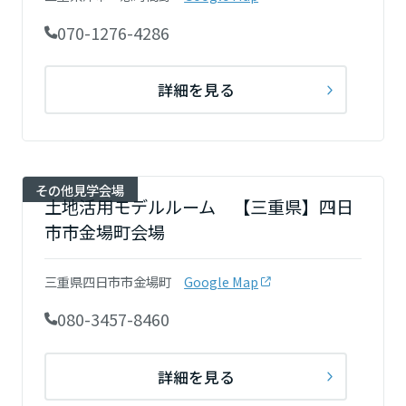
岡山県
070-1276-4286
広島県
詳細を見る
山口県
その他見学会場
土地活用モデルルーム 【三重県】四日
徳島県
市市金場町会場
三重県四日市市金場町
Google Map
香川県
080-3457-8460
愛媛県
詳細を見る