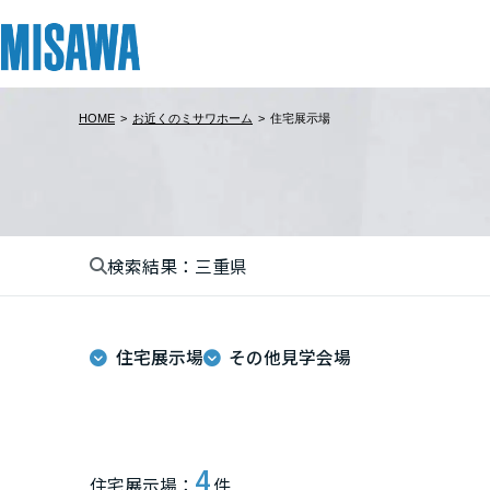
HOME
>
お近くのミサワホーム
>
住宅展示場
リフォーム
住まい
土地活用
まちづくり
オーナーサポート
企業・IR情報
建てる
個人のお客さま
戸建て・マンション
複合開発・投資開発
サポートメニュー
企業・IR
北海道
[注文住宅]
検索結果：三重県
北海道
商品ラインアップ
賃貸住宅
ミサワリフォームとは
複合開発事業（ASMACI-アスマチ-）
住まいるりんぐ（ロングサポート）
ニュース
東北
デザイン
賃貸併用住宅
リフォームの流れ
再開発・官民連携事業
保証制度
MISAWAについて
住宅展示場
その他見学会場
テクノロジー（住まいの性能）
店舗・各種施設
リフォームメニュー
分譲マンション開発事業
アフターメンテナンス
ミサワホームグループ
青森県
建築事例・建築実例
土地活用モデルルーム見学
リフォーム事例
収益不動産・投資開発事業
ミサワリフォーム
IR情報
岩手県
デザイナーズギャラリー
土地活用実例
建築再生事業
SDGs
4
住宅展示場：
件