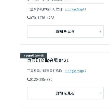
三重県
三重県多気郡明和町佐田
Google Map
070-1276-4286
近畿エリア
滋賀県
詳細を見る
京都府
その他見学会場
東員町鳥取会場 #421
大阪府
三重県員弁郡東員町鳥取
Google Map
0120-285-330
兵庫県
詳細を見る
奈良県