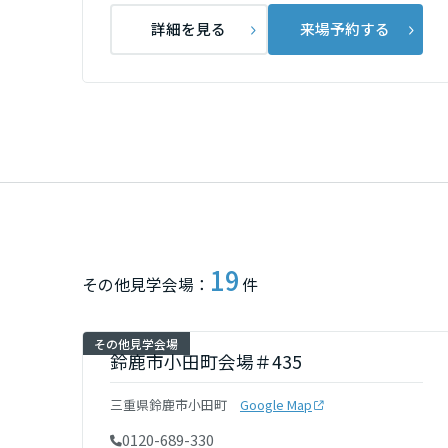
詳細を見る
来場予約する
群馬県
埼玉県
千葉県
東京都
19
その他見学会場：
件
神奈川県
その他見学会場
甲信越・北陸
鈴鹿市小田町会場＃435
富山県
三重県鈴鹿市小田町
Google Map
0120-689-330