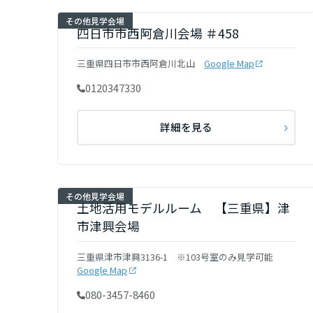
和歌山県
その他見学会場
四日市市西阿倉川会場 ＃458
中国・四国エ
三重県四日市市西阿倉川北山
Google Map
鳥取県
0120347330
詳細を見る
岡山県
広島県
その他見学会場
土地活用モデルルーム 【三重県】津
市津興会場
山口県
三重県津市津興3136-1 ※103号室のみ見学可能
Google Map
徳島県
080-3457-8460