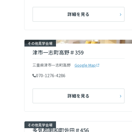
新潟県
詳細を見る
山梨県
その他見学会場
長野県
津市一志町高野＃359
東海エリア
三重県津市一志町高野
Google Map
070-1276-4286
岐阜県
詳細を見る
静岡県
愛知県
その他見学会場
多気郡明和町佐田＃456