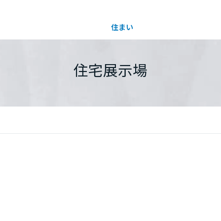
住まい
土地活用
都道府県を選択
住宅展示場
買う
法人のお客さま
事業用
事業用売買
ご相談窓口
採用情報
分譲住宅（建売・土地）検索
企業不動産活用（CRE）戦略
事業用リノベーション
事業用地・事業用建物
お客様センター
新卒者採用
中古住宅検索
社宅建築
ホテル・旅館リフォーム
分譲用地
中途採用
スムストック検索
医療・介護・子育て・障がい福祉施設
障がい者採用
リフォーム営業所
分譲マンション検索
ウエルネス事業
売る