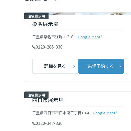
インテリア
環境活動
宮城県
住宅展示場
住まいづくりガイド
桑名展示場
秋田県
三重県桑名市江場４３６
Google Map
0120-285-330
山形県
詳細を見る
来場予約する
福島県
関東
住宅展示場
四日市展示場
茨城県
三重県四日市市日永東三丁目10-4
Google Map
栃木県
0120-347-330