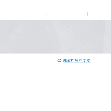
展示
場・
イベント情報
カタログ請求
住まいのご相談
リフォーム
まちづくり
オーナーサポート
企
業・
IR情報
閉じる
閉じる
閉じる
閉じる
閉じる
閉じる
これから土地活用・賃貸経営をご検討の方
これからリフォームをご検討の方
これから住まいをご検討の方
都道府県を変更
すべてのフィールドに新しい価値をデザインし、持続可能
多彩な動画やこだわりが詰まった建築実例、注目の最新情
土地活用の基礎から長期安定経営を目指すオーナー様ま
実例動画や基礎知識、収納の工夫など、理想の住まいを叶
ミサワホームオーナーさま・リフォーム工事ご契約者さま
な未来志向のまちづくりを実現していきます。
報など、住まいづくりを楽しく学べるデジタルラウンジで
で、賃貸経営に役立つ多彩な情報を幅広くお届けします。
えるリフォームの具体策とアイデアを豊富にご用意してい
とミサワホームを結ぶコミュニケーションサイト。お得・
す。
ます。
便利・安心なコンテンツや、ミサワホームからの大切なお
ミサワゼネラルソリューション
ホームラウンジ 土地活用・賃貸経営
知らせなど配信しています。
ホームラウンジ 新築・戸建て
ホームラウンジ リフォーム
ミサワアイデンティティ
ミサワオーナーズクラブ