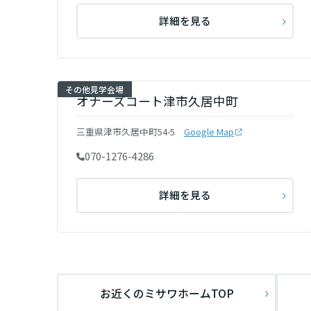
香川県
詳細を見る
愛媛県
その他見学会場
オナーズコート津市久居中町
高知県
三重県津市久居中町54-5
Google Map
九州エリア
070-1276-4286
福岡県
詳細を見る
佐賀県
長崎県
お近くのミサワホームTOP