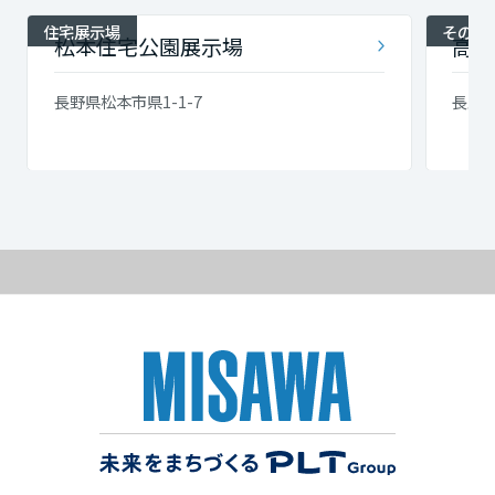
住宅展示場
その他
松本住宅公園展示場
高出
長野県松本市県1-1-7
長野