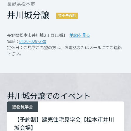
再開発・官民連携事業
長野県松本市
土地活用実例
もっと見る
展示
場・
イベント情報
企業・IR
住まいるりんぐ（ロングサポート）
リフォーム事例
住まいづくりガイド
ご予約は
井川城分譲
完全予約制
分譲マンション開発事業
宮城県
カタログ請求
【ＷＥＢ】⇒【来場予約】より
法人のお客さま
保証制度
事業用
買う
ニュース
収益不動産・投資開発事業
住まいのご相談
【ＴＥＬ】⇒【０１２０－０２９－３３０】
長野県松本市井川城2丁目11番1
地図を見る
アフターメンテナンス
秋田県
まで
電話：
0120-029-330
企業不動産活用（CRE）戦略
MISAWAについて
建築再生事業
定休日：ご見学ご希望の方は、お電話またはメールにてご連絡
事業用リノベーション
分譲住宅（建売・土地）検索
ミサワリフォーム
ご予約とご来場をお待ちしています。
下さい。
社宅建築
ミサワホームグループ
事業用売買
ホテル・旅館リフォーム
中古住宅検索
山形県
ご相談窓口
医療・介護・子育て・障がい福祉施設
IR情報
スムストック検索
PDFを見る
リフォーム営業所
事業用地・事業用建物
SDGs
福島県
お客様センター
分譲マンション検索
これから土地活用・賃貸経営をご検討の方
井川城分譲でのイベント
分譲用地
環境活動
土地活用の基礎から長期安定経営を目指すオーナー様まで、賃貸経営
関東
売る
開催日時
8/1(土)～9/28(月) 10:00～
建物見学会
[MISAWA RELAY]
に役立つ多彩な情報を幅広くお届けします。
これからリフォームをご検討の方
採用情報
17:00
【予約制】建売住宅見学会【松本市井川
茨城県
実例動画や基礎知識、収納の工夫など、理想の住まいを叶えるリフォ
ホームラウンジ 土地活用・賃貸経営
ームの具体策とアイデアを豊富にご用意しています。
住まいの売却
城会場】
ミサワホームオーナーさま・リフォーム工事ご契約者さまとミサワホ
すべてのフィールドに新しい価値をデザインし、持続可能な未来志向