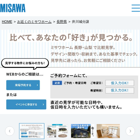
HOME
>
お近くのミサワホーム
>
長野県
>
井川城分譲
住まい
都道府県を選択
【予約制】建売住宅見学会【松本市井川
建てる
土地活用
[注文住宅]
城会場】
北海道
完全予約制
個人のお客さま
商品ラインアップ
リフォーム
北海道
松本市井川城に新しくモデルハウスが完成！
デザイン
戸建て・マンション
賃貸住宅
まちづくり
【予約制】にて見学会を開催いたします。
東北
テクノロジー（住まいの性能）
賃貸併用住宅
複合開発・投資開発
ミサワリフォームとは
建築事例・建築実例
オーナーサポート
青森県
スキップ平屋 ＋ 蔵 ＋ カーポート２台
店舗・各種施設
新しい住まいの形をこの機会にぜひご体感く
リフォームの流れ
デザイナーズギャラリー
サポートメニュー
複合開発事業（ASMACI-アスマチ-）
土地活用モデルルーム見学
企
業・
IR情報
ださい。
岩手県
リフォームメニュー
インテリア