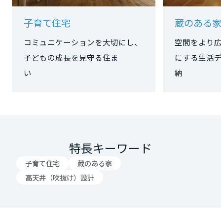
大阪府
子育て住宅
蔵のある
コミュニケーションを大切にし、
空間をより
子どもの成長を見守る住ま
にする生活
兵庫県
い
奈良県
和歌山県
特長キーワード
子育て住宅
蔵のある家
中国・四国エリア
高天井（吹抜け）設計
鳥取県