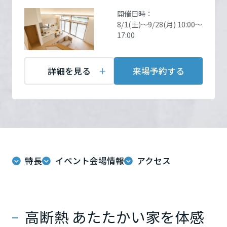
ームを結ぶコミュニケーションサイト。お得・便利・安心なコンテン
新卒者採用
開催場所
建売住宅見学会会場
詳細
のまちづくりを実現していきます。
ホームラウンジ リフォーム
開催日時：
ツや、ミサワホームからの大切なお知らせなど配信しています。
を見る
栃木県
8/1(土)～9/28(月) 10:00～
ミサワゼネラルソリューション
中途採用
これから住まいをご検討の方
ミサワオーナーズクラブ
17:00
多彩な動画やこだわりが詰まった建築実例、注目の最新情報など、住
障がい者採用
お問い合
電話：
0120-029-330
群馬県
まいづくりを楽しく学べるデジタルラウンジです。
わせ
定休日：ご見学ご希望の方
詳細を見る
来場予約する
は、お電話またはメールに
ホームラウンジ 新築・戸建て
ウエルネス事業
てご連絡下さい。
埼玉県
担当者：担当：中南信営業
部
海外事業
千葉県
特長
イベント会場情報
アクセス
東京都
来場予約する
高断熱 あたたかい家を体感
神奈川県