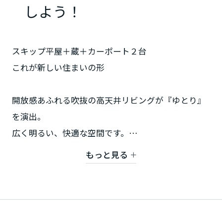
ミサワアイデンティティ
しよう！
甲信越・北陸
富山県
スキップ平屋＋蔵＋カーポート２台
これが新しい住まいの形
新潟県
開放感あふれる吹抜の高天井リビングが『ゆとり』
を演出。
山梨県
広く明るい、快適な空間です。
ビルトインカーポートと、たっぷりの収納スペース
もっと見る
長野県
を
ぜひご体感ください。
東海エリア
岐阜県