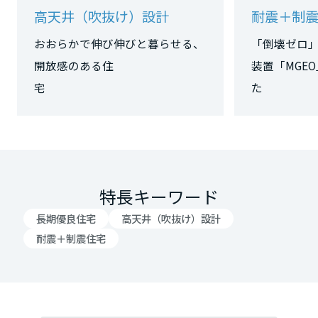
高天井（吹抜け）設計
耐震＋制
大阪府
おおらかで伸び伸びと暮らせる、
「倒壊ゼロ
開放感のある住
装置「MGE
兵庫県
宅
た
奈良県
特長キーワード
和歌山県
長期優良住宅
高天井（吹抜け）設計
中国・四国エリア
耐震＋制震住宅
鳥取県