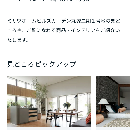
静岡県
ミサワホームヒルズガーデン丸塚二期１号地の見ど
ころや、ご覧になれる商品・インテリアをご紹介い
たします。
愛知県
見どころピックアップ
三重県
近畿エリア
滋賀県
京都府