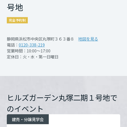
すので、日時に余裕をもってご予約いただけ
再開発・官民連携事業
土地活用実例
号地
もっと見る
展示
場・
イベント情報
企業・IR
住まいるりんぐ（ロングサポート）
リフォーム事例
住まいづくりガイド
ますよう、お願いいたします。
分譲マンション開発事業
宮城県
カタログ請求
当日の見学をご希望の場合は、お手数ですが
法人のお客さま
完全予約制
保証制度
事業用
買う
ニュース
収益不動産・投資開発事業
住まいのご相談
お電話（0120-338-219）にてご連絡くださ
アフターメンテナンス
秋田県
静岡県浜松市中央区丸塚町３６３番８
地図を見る
い。
企業不動産活用（CRE）戦略
MISAWAについて
建築再生事業
電話：
0120-338-219
事業用リノベーション
分譲住宅（建売・土地）検索
ミサワリフォーム
営業時間：10:00～17:00
社宅建築
ミサワホームグループ
定休日：火・水・第一日曜日
事業用売買
ホテル・旅館リフォーム
中古住宅検索
山形県
ご相談窓口
医療・介護・子育て・障がい福祉施設
IR情報
スムストック検索
PDFを見る
リフォーム営業所
事業用地・事業用建物
SDGs
福島県
お客様センター
分譲マンション検索
これから土地活用・賃貸経営をご検討の方
分譲用地
環境活動
ヒルズガーデン丸塚二期１号地で
土地活用の基礎から長期安定経営を目指すオーナー様まで、賃貸経営
関東
売る
開催日時
2026年8月1日（土）～9月
[MISAWA RELAY]
に役立つ多彩な情報を幅広くお届けします。
これからリフォームをご検討の方
のイベント
採用情報
30日（水） 10：00～17：
茨城県
実例動画や基礎知識、収納の工夫など、理想の住まいを叶えるリフォ
ホームラウンジ 土地活用・賃貸経営
00 予約受付期間 7月31日
建売・分譲見学会
ームの具体策とアイデアを豊富にご用意しています。
住まいの売却
ミサワホームオーナーさま・リフォーム工事ご契約者さまとミサワホ
(金)～9月29日(火)
すべてのフィールドに新しい価値をデザインし、持続可能な未来志向