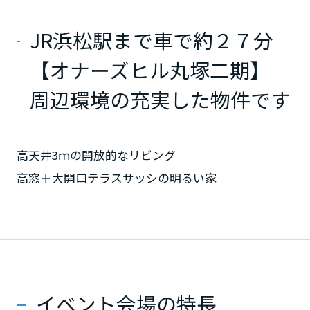
ミサワアイデンティティ
甲信越・北陸
JR浜松駅まで車で約２７分
富山県
【オナーズヒル丸塚二期】
周辺環境の充実した物件です
新潟県
高天井3ｍの開放的なリビング
山梨県
高窓＋大開口テラスサッシの明るい家
長野県
東海エリア
イベント会場の特長
岐阜県