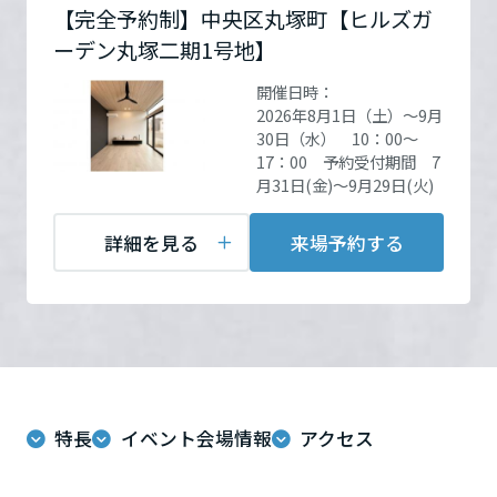
ームを結ぶコミュニケーションサイト。お得・便利・安心なコンテン
新卒者採用
【完全予約制】中央区丸塚町【ヒルズガ
のまちづくりを実現していきます。
ホームラウンジ リフォーム
ツや、ミサワホームからの大切なお知らせなど配信しています。
栃木県
ーデン丸塚二期1号地】
ミサワゼネラルソリューション
中途採用
開催場所
浜松市中央区丸塚町363番8
これから住まいをご検討の方
ミサワオーナーズクラブ
開催日時：
詳細を見る
多彩な動画やこだわりが詰まった建築実例、注目の最新情報など、住
障がい者採用
2026年8月1日（土）～9月
群馬県
まいづくりを楽しく学べるデジタルラウンジです。
30日（水） 10：00～
17：00 予約受付期間 7
お問い合
電話：
0120-338-219
ホームラウンジ 新築・戸建て
ウエルネス事業
月31日(金)～9月29日(火)
わせ
営業時間：10:00～17:00
埼玉県
定休日：火・水・第一日曜
詳細を見る
来場予約する
日
海外事業
担当者：天野・萩田
千葉県
東京都
来場予約する
特長
イベント会場情報
アクセス
神奈川県