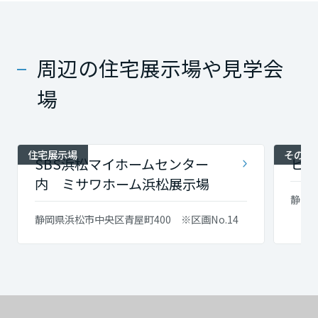
周辺の住宅展示場や見学会
場
住宅展示場
その他
SBS浜松マイホームセンター
ヒル
内 ミサワホーム浜松展示場
静岡
静岡県浜松市中央区青屋町400 ※区画No.14