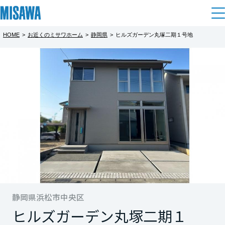
HOME
>
お近くのミサワホーム
>
静岡県
>
ヒルズガーデン丸塚二期１号地
住まい
都道府県を選択
【完全予約制】中央区丸塚町【ヒルズガ
建てる
土地活用
[注文住宅]
ーデン丸塚二期1号地】
北海道
完全予約制
個人のお客さま
商品ラインアップ
リフォーム
北海道
完全予約制となっております。
デザイン
戸建て・マンション
賃貸住宅
まちづくり
お手数ですが、事前の来場予約にご協力お願
東北
テクノロジー（住まいの性能）
いいたします。
賃貸併用住宅
複合開発・投資開発
ミサワリフォームとは
建築事例・建築実例
オーナーサポート
青森県
店舗・各種施設
※定休日：火曜・水曜・第一日曜
リフォームの流れ
静岡県浜松市中央区
デザイナーズギャラリー
サポートメニュー
複合開発事業（ASMACI-アスマチ-）
土地活用モデルルーム見学
企
業・
IR情報
ヒルズガーデン丸塚二期１
急なご予約は希望に添えない場合がございま
岩手県
リフォームメニュー
インテリア