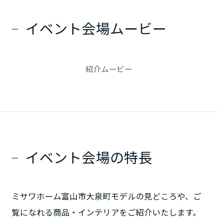
能。
イベント会場ムービー
「大空間・高天井・大開口」でも、“高断熱×快適空
静岡県
間”で一居両立の住まいをご見学頂けます♪
紹介ムービー
愛知県
三重県
近畿エリア
イベント会場の特長
滋賀県
ミサワホーム富山市大泉町モデルの見どころや、ご
京都府
覧になれる商品・インテリアをご紹介いたします。