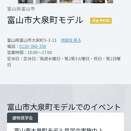
空間をご体感頂けます♪
再開発・官民連携事業
土地活用実例
展示
場・
イベント情報
富山県富山市
企業・IR
住まいるりんぐ（ロングサポート）
リフォーム事例
住まいづくりガイド
分譲マンション開発事業
富山市大泉町モデル
宮城県
カタログ請求
・大屋根とトープグレーの吹付がまちなかに
完全予約制
法人のお客さま
保証制度
事業用
買う
ニュース
溶け込むデザイン
収益不動産・投資開発事業
住まいのご相談
アフターメンテナンス
・まちなかでも明るく開放感が取れる大開口
秋田県
富山県富山市大泉町3-3-21
地図を見る
企業不動産活用（CRE）戦略
MISAWAについて
建築再生事業
電話：
0120-360-330
事業用リノベーション
分譲住宅（建売・土地）検索
ハイサッシが魅力のリビングです。朝のひと
ミサワリフォーム
営業時間：10:00～17:00
社宅建築
ミサワホームグループ
時や、一日の終わりにひとり時間も充実
定休日：定休日／毎週水曜日・第2第3火曜日・祝日・第1日曜
事業用売買
ホテル・旅館リフォーム
中古住宅検索
山形県
日
PDFを見る
ご相談窓口
・子供部屋やマルチルームと家族の心地良い
医療・介護・子育て・障がい福祉施設
IR情報
スムストック検索
繋がりをつくる吹抜
リフォーム営業所
事業用地・事業用建物
SDGs
福島県
お客様センター
・家事動線の中に、自分時間を愉しむ
分譲マンション検索
これから土地活用・賃貸経営をご検討の方
分譲用地
開催日時
ご見学随時受付中
環境活動
「SALON＆DEN」をplus お気に入りのカッ
土地活用の基礎から長期安定経営を目指すオーナー様まで、賃貸経営
関東
富山市大泉町モデルでのイベント
売る
プで、ひとりカフェタイム。
[MISAWA RELAY]
に役立つ多彩な情報を幅広くお届けします。
これからリフォームをご検討の方
採用情報
開催場所
富山市大泉町3-3-21
詳細
建物見学会
茨城県
実例動画や基礎知識、収納の工夫など、理想の住まいを叶えるリフォ
ホームラウンジ 土地活用・賃貸経営
を見る
ームの具体策とアイデアを豊富にご用意しています。
住まいの売却
新しい住まいのカタチがみつかる大泉町モデ
ミサワホームオーナーさま・リフォーム工事ご契約者さまとミサワホ
すべてのフィールドに新しい価値をデザインし、持続可能な未来志向
富山市大泉町モデル見学会実施中♪