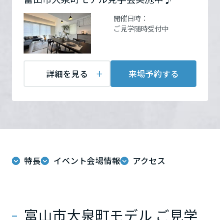
ームを結ぶコミュニケーションサイト。お得・便利・安心なコンテン
新卒者採用
ル、是非ご覧下さい♪
のまちづくりを実現していきます。
ホームラウンジ リフォーム
ツや、ミサワホームからの大切なお知らせなど配信しています。
栃木県
開催日時：
お問い合
電話：
0120-360-330
ミサワゼネラルソリューション
中途採用
ご見学随時受付中
これから住まいをご検討の方
わせ
営業時間：10:00～17:00
ミサワオーナーズクラブ
定休日：定休日／毎週水曜
多彩な動画やこだわりが詰まった建築実例、注目の最新情報など、住
障がい者採用
群馬県
日・第2第3火曜日・祝日・
まいづくりを楽しく学べるデジタルラウンジです。
第1日曜日
詳細を見る
来場予約する
ホームラウンジ 新築・戸建て
ウエルネス事業
担当者：富山支店 新築事
業課 鈴木 智之
埼玉県
海外事業
千葉県
来場予約する
特長
イベント会場情報
アクセス
東京都
神奈川県
富山市大泉町モデル ご見学