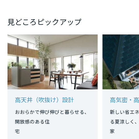
大阪府
見どころピックアップ
兵庫県
奈良県
和歌山県
高天井（吹抜け）設計
高気密・
中国・四国エリア
おおらかで伸び伸びと暮らせる、
新しい省エ
鳥取県
開放感のある住
る夏涼しく
宅