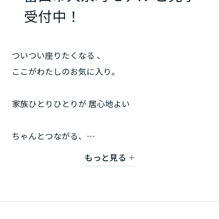
ミサワアイデンティティ
受付中！
甲信越・北陸
富山県
ついつい座りたくなる 、
ここがわたしのお気に入り。
新潟県
家族ひとりひとりが 居心地よい
山梨県
ちゃんとつながる、
ちゃんとひとりになる。
長野県
もっと見る
大泉町モデルはそんな住まいです。
東海エリア
岐阜県
さらにミサワホームなら、「いいとこどり」が可