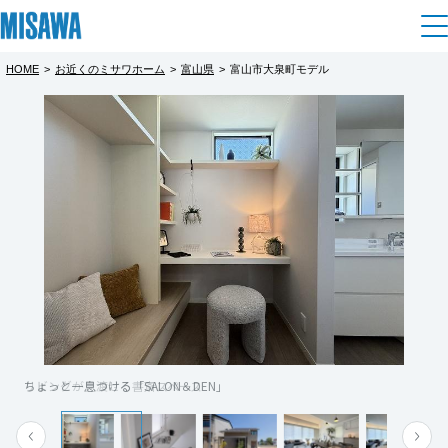
HOME
>
お近くのミサワホーム
>
富山県
>
富山市大泉町モデル
住まい
都道府県を選択
富山市大泉町モデル見学会実施中♪
建てる
土地活用
[注文住宅]
完全予約制
北海道
個人のお客さま
商品ラインアップ
リフォーム
ノイズレスやシームレスなデザインで、モダ
北海道
ンデザインを追求
デザイン
戸建て・マンション
賃貸住宅
まちづくり
シンプル・イズ・ベストが魅力のミサワホー
東北
テクノロジー（住まいの性能）
ムをご覧頂けます♪
賃貸併用住宅
複合開発・投資開発
ミサワリフォームとは
建築事例・建築実例
オーナーサポート
青森県
店舗・各種施設
家族とのちょうどいい距離感やひとり時間に
ちょっと一息つける「SALON＆DEN」
リビングが見渡せる書斎スペース
リフォームの流れ
デザイナーズギャラリー
サポートメニュー
複合開発事業（ASMACI-アスマチ-）
土地活用モデルルーム見学
もちょうどいい
企
業・
IR情報
もっと見る
岩手県
リフォームメニュー
インテリア