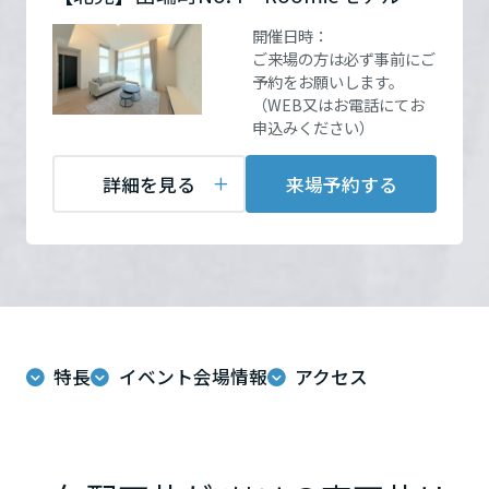
ームを結ぶコミュニケーションサイト。お得・便利・安心なコンテン
新卒者採用
のまちづくりを実現していきます。
ホームラウンジ リフォーム
ツや、ミサワホームからの大切なお知らせなど配信しています。
開催日時：
栃木県
ミサワゼネラルソリューション
中途採用
ご来場の方は必ず事前にご
これから住まいをご検討の方
ミサワオーナーズクラブ
予約をお願いします。
（WEB又はお電話にてお
多彩な動画やこだわりが詰まった建築実例、注目の最新情報など、住
障がい者採用
来場予約する
群馬県
申込みください）
まいづくりを楽しく学べるデジタルラウンジです。
ホームラウンジ 新築・戸建て
ウエルネス事業
詳細を見る
来場予約する
埼玉県
海外事業
千葉県
特長
イベント会場情報
アクセス
東京都
神奈川県