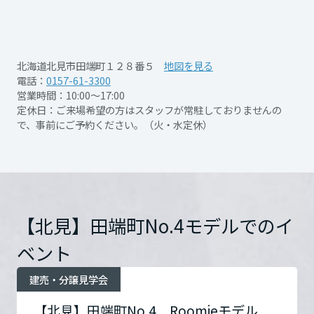
再開発・官民連携事業
土地活用実例
展示
場・
イベント情報
企業・IR
住まいるりんぐ（ロングサポート）
リフォーム事例
住まいづくりガイド
開催日時
ご来場の方は必ず事前にご
分譲マンション開発事業
宮城県
カタログ請求
予約をお願いします。
法人のお客さま
保証制度
北海道北見市田端町１２８番５
地図を見る
事業用
（WEB又はお電話にてお申
買う
ニュース
収益不動産・投資開発事業
住まいのご相談
電話：
0157-61-3300
込みください）
アフターメンテナンス
営業時間：10:00～17:00
秋田県
企業不動産活用（CRE）戦略
MISAWAについて
建築再生事業
定休日：ご来場希望の方はスタッフが常駐しておりませんの
事業用リノベーション
分譲住宅（建売・土地）検索
ミサワリフォーム
で、事前にご予約ください。（火・水定休）
社宅建築
開催場所
北見市田端町128-5
詳細
ミサワホームグループ
事業用売買
ホテル・旅館リフォーム
中古住宅検索
を見る
山形県
ご相談窓口
医療・介護・子育て・障がい福祉施設
IR情報
スムストック検索
リフォーム営業所
事業用地・事業用建物
お問い合
電話：
0157-61-3300
SDGs
福島県
お客様センター
分譲マンション検索
わせ
営業時間：10:00～17:00
これから土地活用・賃貸経営をご検討の方
【北見】田端町No.4モデルでのイ
分譲用地
環境活動
定休日：ご来場希望の方は
土地活用の基礎から長期安定経営を目指すオーナー様まで、賃貸経営
関東
ベント
スタッフが常駐しておりま
売る
[MISAWA RELAY]
に役立つ多彩な情報を幅広くお届けします。
これからリフォームをご検討の方
せんので、事前にご予約く
採用情報
建売・分譲見学会
ださい。（火・水定休）
茨城県
実例動画や基礎知識、収納の工夫など、理想の住まいを叶えるリフォ
ホームラウンジ 土地活用・賃貸経営
ームの具体策とアイデアを豊富にご用意しています。
住まいの売却
担当者：北見営業所
ミサワホームオーナーさま・リフォーム工事ご契約者さまとミサワホ
【北見】田端町No.4 Roomieモデル
すべてのフィールドに新しい価値をデザインし、持続可能な未来志向