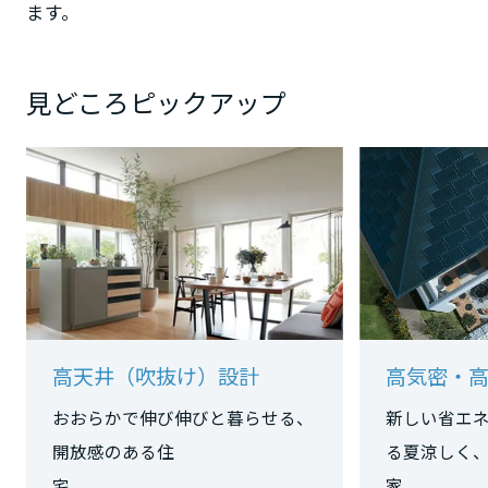
ます。
静岡県
見どころピックアップ
愛知県
三重県
近畿エリア
滋賀県
高天井（吹抜け）設計
高気密・
おおらかで伸び伸びと暮らせる、
新しい省エ
京都府
開放感のある住
る夏涼しく
宅