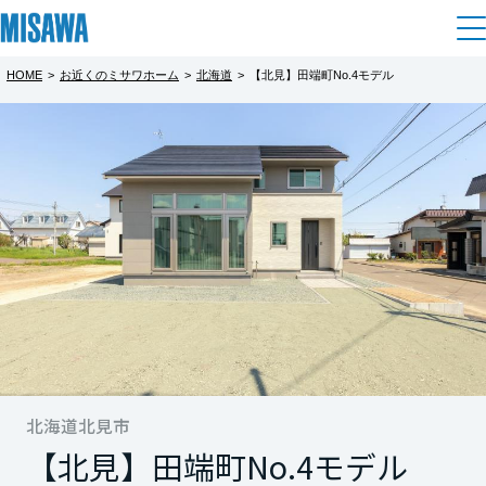
HOME
>
お近くのミサワホーム
>
北海道
>
【北見】田端町No.4モデル
住まい
都道府県を選択
【北見】田端町No.4 Roomieモデル
建てる
土地活用
[注文住宅]
日が差し込む高窓のある明るいリビング
北海道
個人のお客さま
商品ラインアップ
リフォーム
北海道
デザイン
戸建て・マンション
賃貸住宅
まちづくり
東北
テクノロジー（住まいの性能）
賃貸併用住宅
複合開発・投資開発
ミサワリフォームとは
建築事例・建築実例
オーナーサポート
青森県
店舗・各種施設
リフォームの流れ
北海道北見市
デザイナーズギャラリー
サポートメニュー
複合開発事業（ASMACI-アスマチ-）
土地活用モデルルーム見学
企
業・
IR情報
【北見】田端町No.4モデル
岩手県
リフォームメニュー
インテリア