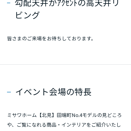
勾配天井がｱｸｾﾝﾄの高天井リ
ミサワアイデンティティ
甲信越・北陸
ビング
富山県
皆さまのご来場をお待ちしております。
新潟県
山梨県
イベント会場の特長
長野県
東海エリア
ミサワホーム【北見】田端町No.4モデルの見どころ
や、ご覧になれる商品・インテリアをご紹介いたし
岐阜県