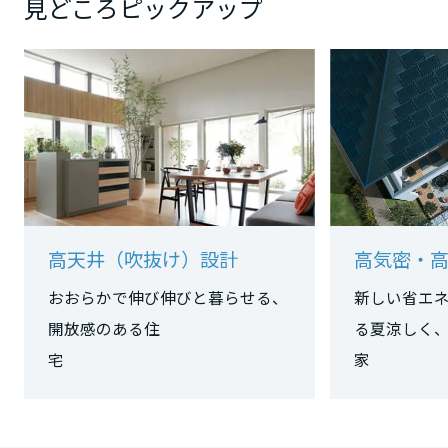
見どころピックアップ
静岡県
愛知県
三重県
高天井（吹抜け）設計
高気密・
近畿エリア
おおらかで伸び伸びと暮らせる、
新しい省エ
開放感のある住
る夏涼しく
滋賀県
宅
京都府