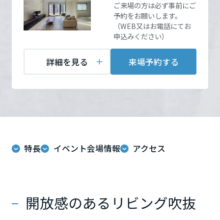
ームを結ぶコミュニケーションサイト。お得・便利・安心なコンテン
新卒者採用
ご来場の方は必ず事前にご
のまちづくりを実現していきます。
ホームラウンジ リフォーム
ツや、ミサワホームからの大切なお知らせなど配信しています。
予約をお願いします。
栃木県
（WEB又はお電話にてお
ミサワゼネラルソリューション
中途採用
これから住まいをご検討の方
ミサワオーナーズクラブ
申込みください）
多彩な動画やこだわりが詰まった建築実例、注目の最新情報など、住
障がい者採用
来場予約する
群馬県
まいづくりを楽しく学べるデジタルラウンジです。
詳細を見る
来場予約する
ホームラウンジ 新築・戸建て
ウエルネス事業
埼玉県
海外事業
千葉県
特長
イベント会場情報
アクセス
東京都
開放感のあるリビング吹抜
神奈川県