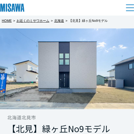
HOME
>
お近くのミサワホーム
>
北海道
>
【北見】緑ヶ丘No9モデル
住まい
都道府県を選択
【北見】緑ヶ丘No9モデル
建てる
土地活用
[注文住宅]
明るく開放感のあるリビング空間
北海道
個人のお客さま
商品ラインアップ
リフォーム
北海道
デザイン
戸建て・マンション
賃貸住宅
まちづくり
東北
テクノロジー（住まいの性能）
賃貸併用住宅
複合開発・投資開発
ミサワリフォームとは
建築事例・建築実例
オーナーサポート
青森県
店舗・各種施設
リフォームの流れ
北海道北見市
デザイナーズギャラリー
サポートメニュー
複合開発事業（ASMACI-アスマチ-）
土地活用モデルルーム見学
企
業・
IR情報
【北見】緑ヶ丘No9モデル
岩手県
リフォームメニュー
インテリア