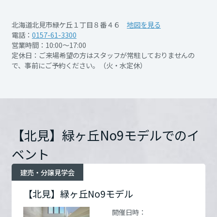
再開発・官民連携事業
土地活用実例
展示
場・
イベント情報
企業・IR
住まいるりんぐ（ロングサポート）
リフォーム事例
住まいづくりガイド
開催日時
ご来場の方は必ず事前にご
北海道北見市緑ケ丘１丁目８番４６
地図を見る
分譲マンション開発事業
宮城県
カタログ請求
予約をお願いします。
電話：
0157-61-3300
法人のお客さま
保証制度
営業時間：10:00～17:00
事業用
（WEB又はお電話にてお申
買う
ニュース
収益不動産・投資開発事業
住まいのご相談
定休日：ご来場希望の方はスタッフが常駐しておりませんの
込みください）
アフターメンテナンス
で、事前にご予約ください。（火・水定休）
秋田県
企業不動産活用（CRE）戦略
MISAWAについて
建築再生事業
事業用リノベーション
分譲住宅（建売・土地）検索
ミサワリフォーム
社宅建築
開催場所
北見市緑ヶ丘１丁目８番４
ミサワホームグループ
事業用売買
ホテル・旅館リフォーム
中古住宅検索
６号
詳細を見る
山形県
ご相談窓口
医療・介護・子育て・障がい福祉施設
IR情報
スムストック検索
リフォーム営業所
【北見】緑ヶ丘No9モデルでのイ
事業用地・事業用建物
お問い合
電話：
0157-61-3300
SDGs
福島県
お客様センター
分譲マンション検索
わせ
営業時間：10:00～17:00
ベント
これから土地活用・賃貸経営をご検討の方
分譲用地
環境活動
定休日：ご来場希望の方は
土地活用の基礎から長期安定経営を目指すオーナー様まで、賃貸経営
関東
スタッフが常駐しておりま
建売・分譲見学会
売る
[MISAWA RELAY]
に役立つ多彩な情報を幅広くお届けします。
これからリフォームをご検討の方
せんので、事前にご予約く
採用情報
【北見】緑ヶ丘No9モデル
ださい。（火・水定休）
茨城県
実例動画や基礎知識、収納の工夫など、理想の住まいを叶えるリフォ
ホームラウンジ 土地活用・賃貸経営
ームの具体策とアイデアを豊富にご用意しています。
住まいの売却
担当者：北見営業所
ミサワホームオーナーさま・リフォーム工事ご契約者さまとミサワホ
開催日時：
すべてのフィールドに新しい価値をデザインし、持続可能な未来志向