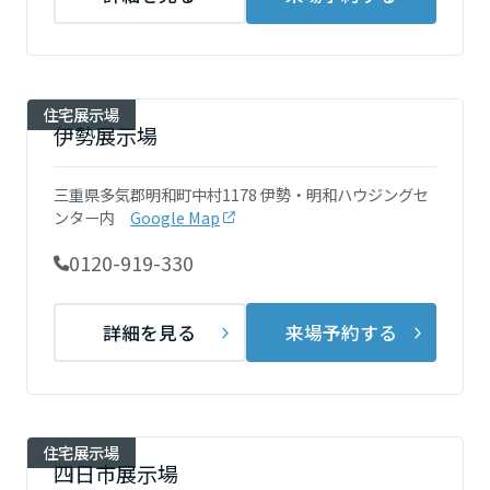
ームを結ぶコミュニケーションサイト。お得・便利・安心なコンテン
新卒者採用
のまちづくりを実現していきます。
ホームラウンジ リフォーム
ツや、ミサワホームからの大切なお知らせなど配信しています。
栃木県
ミサワゼネラルソリューション
中途採用
これから住まいをご検討の方
ミサワオーナーズクラブ
多彩な動画やこだわりが詰まった建築実例、注目の最新情報など、住
障がい者採用
住宅展示場
群馬県
まいづくりを楽しく学べるデジタルラウンジです。
伊勢展示場
ホームラウンジ 新築・戸建て
ウエルネス事業
三重県多気郡明和町中村1178 伊勢・明和ハウジングセ
埼玉県
ンター内
Google Map
0120-919-330
海外事業
千葉県
詳細を見る
来場予約する
東京都
住宅展示場
神奈川県
四日市展示場