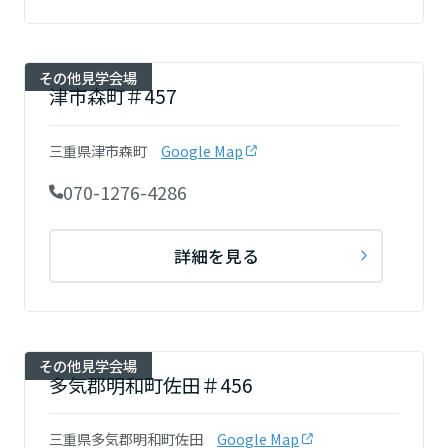
高知県
その他見学会場
九州エリア
津市森町＃457
福岡県
三重県津市森町
Google Map
070-1276-4286
佐賀県
詳細を見る
長崎県
その他見学会場
熊本県
多気郡明和町佐田＃456
三重県多気郡明和町佐田
Google Map