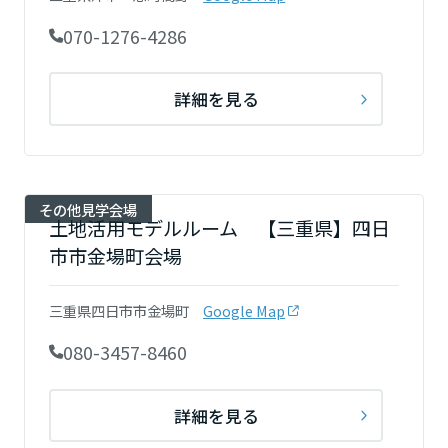
岡山県
070-1276-4286
広島県
詳細を見る
山口県
その他見学会場
土地活用モデルルーム 【三重県】四日
徳島県
市市金場町会場
三重県四日市市金場町
Google Map
香川県
080-3457-8460
愛媛県
詳細を見る