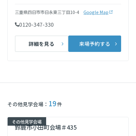
ミサワアイデンティティ
甲信越・北陸
三重県四日市市日永東三丁目10-4
Google Map
0120-347-330
富山県
詳細を見る
来場予約する
新潟県
山梨県
長野県
19
その他見学会場：
件
東海エリア
その他見学会場
鈴鹿市小田町会場＃435
岐阜県