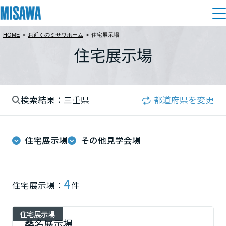
HOME
>
お近くのミサワホーム
>
住宅展示場
住まい
住宅展示場
都道府県を選択
建てる
土地活用
[注文住宅]
北海道
検索結果：三重県
都道府県を変更
個人のお客さま
商品ラインアップ
リフォーム
北海道
デザイン
住宅展示場
その他見学会場
戸建て・マンション
賃貸住宅
まちづくり
東北
テクノロジー（住まいの性能）
賃貸併用住宅
複合開発・投資開発
ミサワリフォームとは
建築事例・建築実例
オーナーサポート
青森県
4
住宅展示場：
件
店舗・各種施設
リフォームの流れ
デザイナーズギャラリー
サポートメニュー
複合開発事業（ASMACI-アスマチ-）
土地活用モデルルーム見学
企
業・
IR情報
住宅展示場
岩手県
リフォームメニュー
インテリア
桑名展示場