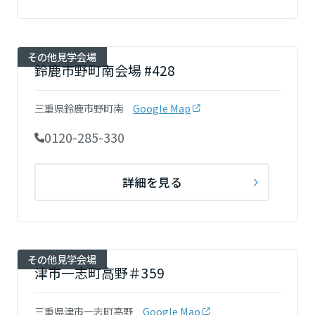
大阪府
その他見学会場
鈴鹿市野町南会場 #428
兵庫県
三重県鈴鹿市野町南
Google Map
0120-285-330
奈良県
詳細を見る
和歌山県
中国・四国エリア
その他見学会場
津市一志町高野＃359
鳥取県
三重県津市一志町高野
Google Map