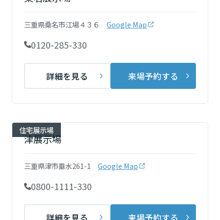
再開発・官民連携事業
土地活用実例
展示
場・
イベント情報
企業・IR
住まいるりんぐ（ロングサポート）
リフォーム事例
住まいづくりガイド
三重県桑名市江場４３６
Google Map
分譲マンション開発事業
宮城県
カタログ請求
法人のお客さま
保証制度
0120-285-330
事業用
買う
ニュース
収益不動産・投資開発事業
住まいのご相談
アフターメンテナンス
秋田県
企業不動産活用（CRE）戦略
MISAWAについて
建築再生事業
詳細を見る
来場予約する
事業用リノベーション
分譲住宅（建売・土地）検索
ミサワリフォーム
社宅建築
ミサワホームグループ
事業用売買
ホテル・旅館リフォーム
中古住宅検索
山形県
ご相談窓口
医療・介護・子育て・障がい福祉施設
IR情報
スムストック検索
住宅展示場
リフォーム営業所
事業用地・事業用建物
津展示場
SDGs
福島県
お客様センター
分譲マンション検索
これから土地活用・賃貸経営をご検討の方
分譲用地
環境活動
三重県津市垂水261-1
Google Map
土地活用の基礎から長期安定経営を目指すオーナー様まで、賃貸経営
関東
売る
[MISAWA RELAY]
に役立つ多彩な情報を幅広くお届けします。
これからリフォームをご検討の方
0800-1111-330
採用情報
茨城県
実例動画や基礎知識、収納の工夫など、理想の住まいを叶えるリフォ
ホームラウンジ 土地活用・賃貸経営
ームの具体策とアイデアを豊富にご用意しています。
住まいの売却
ミサワホームオーナーさま・リフォーム工事ご契約者さまとミサワホ
詳細を見る
来場予約する
すべてのフィールドに新しい価値をデザインし、持続可能な未来志向