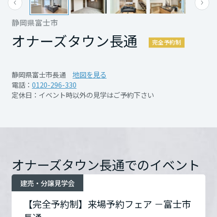
1棟1棟に違った魅力があるモデルハウスを
再開発・官民連携事業
土地活用実例
もっと見る
展示
場・
イベント情報
企業・IR
住まいるりんぐ（ロングサポート）
リフォーム事例
住まいづくりガイド
ぜひこの機会にご覧ください！
静岡県富士市
分譲マンション開発事業
宮城県
カタログ請求
法人のお客さま
オナーズタウン長通
保証制度
完全予約制
事業用
買う
ニュース
収益不動産・投資開発事業
住まいのご相談
アフターメンテナンス
秋田県
完全予約制となっております。
企業不動産活用（CRE）戦略
MISAWAについて
建築再生事業
静岡県富士市長通
地図を見る
事業用リノベーション
分譲住宅（建売・土地）検索
ミサワリフォーム
お手数ですが、事前の来場予約にご協力お願
電話：
0120-296-330
社宅建築
ミサワホームグループ
定休日：イベント時以外の見学はご予約下さい
いいたします
事業用売買
ホテル・旅館リフォーム
中古住宅検索
山形県
ご相談窓口
医療・介護・子育て・障がい福祉施設
IR情報
スムストック検索
PDFを見る
リフォーム営業所
※定休日：火曜・水曜・第一日曜
事業用地・事業用建物
SDGs
福島県
お客様センター
分譲マンション検索
急なご予約は希望に添えない場合がございま
これから土地活用・賃貸経営をご検討の方
分譲用地
環境活動
オナーズタウン長通でのイベント
すので、日時に余裕をもってご予約いただけ
土地活用の基礎から長期安定経営を目指すオーナー様まで、賃貸経営
関東
売る
開催日時
希望の日時でご予約下さい
ますよう、お願いいたします
[MISAWA RELAY]
に役立つ多彩な情報を幅広くお届けします。
これからリフォームをご検討の方
建売・分譲見学会
採用情報
茨城県
実例動画や基礎知識、収納の工夫など、理想の住まいを叶えるリフォ
ホームラウンジ 土地活用・賃貸経営
【完全予約制】来場予約フェア －富士市
ームの具体策とアイデアを豊富にご用意しています。
住まいの売却
開催場所
オナーズタウン長通
詳細
ミサワホームオーナーさま・リフォーム工事ご契約者さまとミサワホ
当日見学希望の場合は、お電話（0120-296-
すべてのフィールドに新しい価値をデザインし、持続可能な未来志向