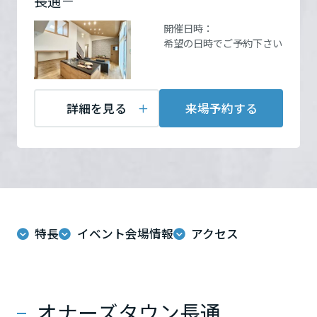
長通－
ームを結ぶコミュニケーションサイト。お得・便利・安心なコンテン
新卒者採用
を見る
のまちづくりを実現していきます。
ホームラウンジ リフォーム
330）までご連絡ください
ツや、ミサワホームからの大切なお知らせなど配信しています。
栃木県
開催日時：
ミサワゼネラルソリューション
中途採用
希望の日時でご予約下さい
これから住まいをご検討の方
ミサワオーナーズクラブ
お問い合
電話：
0120-296-330
多彩な動画やこだわりが詰まった建築実例、注目の最新情報など、住
障がい者採用
わせ
定休日：イベント時以外の
群馬県
まいづくりを楽しく学べるデジタルラウンジです。
見学はご予約下さい
担当者：堀江
詳細を見る
来場予約する
ホームラウンジ 新築・戸建て
ウエルネス事業
埼玉県
海外事業
千葉県
来場予約する
特長
イベント会場情報
アクセス
東京都
神奈川県
オナーズタウン長通