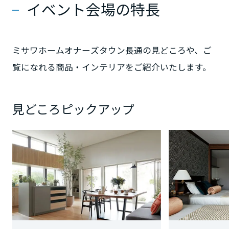
イベント会場の特長
静岡県
ミサワホームオナーズタウン長通の見どころや、ご
覧になれる商品・インテリアをご紹介いたします。
愛知県
見どころピックアップ
三重県
近畿エリア
滋賀県
京都府