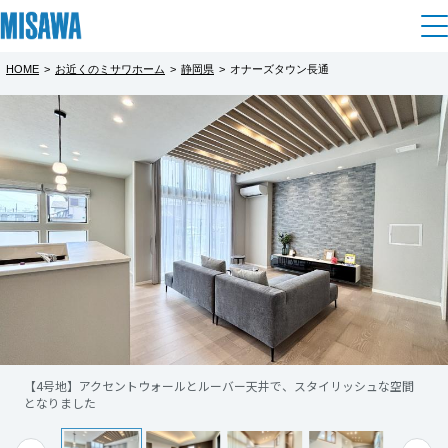
HOME
>
お近くのミサワホーム
>
静岡県
>
オナーズタウン長通
住まい
都道府県を選択
【完全予約制】来場予約フェア －富士市
建てる
土地活用
[注文住宅]
長通－
北海道
完全予約制
個人のお客さま
商品ラインアップ
リフォーム
北海道
9号地、ご成約につき見学できるのは9/6ま
デザイン
戸建て・マンション
賃貸住宅
まちづくり
で！
東北
テクノロジー（住まいの性能）
【4号地】ルーバー天井のLDKが印象的な2階
賃貸併用住宅
複合開発・投資開発
ミサワリフォームとは
建築事例・建築実例
オーナーサポート
青森県
建
店舗・各種施設
【9号地】蔵のある平屋
【4号地】アクセントウォールとルーバー天井で、スタイリッシュな空間
リフォームの流れ
デザイナーズギャラリー
となりました
サポートメニュー
複合開発事業（ASMACI-アスマチ-）
土地活用モデルルーム見学
企
業・
IR情報
岩手県
リフォームメニュー
インテリア