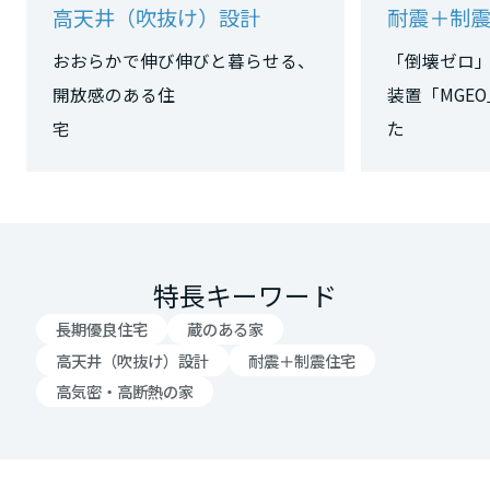
高天井（吹抜け）設計
耐震＋制
大阪府
おおらかで伸び伸びと暮らせる、
「倒壊ゼロ
開放感のある住
装置「MGE
宅
た
兵庫県
奈良県
特長キーワード
和歌山県
長期優良住宅
蔵のある家
高天井（吹抜け）設計
耐震＋制震住宅
中国・四国エリア
高気密・高断熱の家
鳥取県