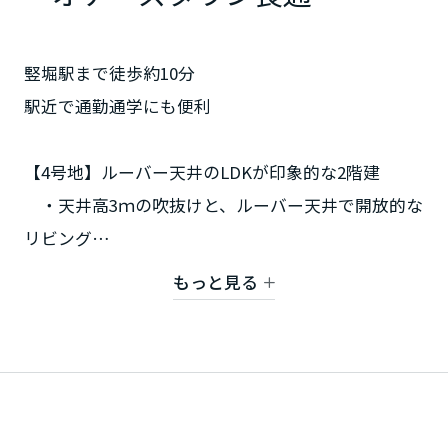
ミサワアイデンティティ
甲信越・北陸
竪堀駅まで徒歩約10分
富山県
駅近で通勤通学にも便利
新潟県
【4号地】ルーバー天井のLDKが印象的な2階建
・天井高3ｍの吹抜けと、ルーバー天井で開放的な
リビング
山梨県
・ファミリークローゼット
もっと見る
長野県
【9号地】蔵のある平屋 ご成約につき見学は9/6ま
で！
東海エリア
・大容量12帖の蔵のある平屋
・最大高さ4ｍの勾配天井で開放的なＬＤＫ
岐阜県