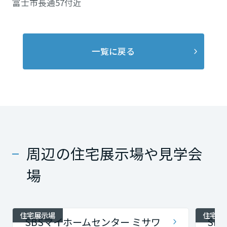
富士市長通57付近
一覧に戻る
周辺の住宅展示場や見学会
場
住宅展示場
住宅展
SBSマイホームセンター ミサワ
SB