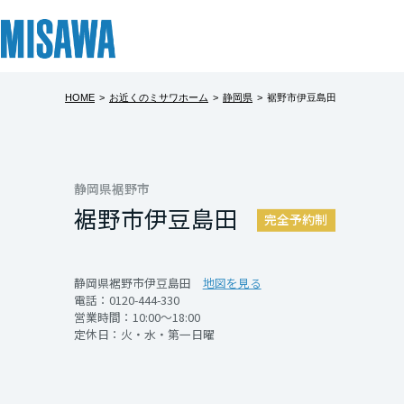
HOME
>
お近くのミサワホーム
>
静岡県
>
裾野市伊豆島田
リフォーム
住まい
土地活用
まちづくり
オーナーサポート
企業・IR情報
【完全予約制
建てる
個人のお客さま
戸建て・マンション
複合開発・投資開発
サポートメニュー
企業・IR
北海道
完全予約制となっ
[注文住宅]
静岡県裾野市
裾野市伊豆島田
お手数ですが、事
北海道
完全予約制
商品ラインアップ
賃貸住宅
ミサワリフォームとは
複合開発事業（ASMACI-アスマチ-）
住まいるりんぐ（ロングサポート）
ニュース
※定休日：火曜・
東北
デザイン
賃貸併用住宅
リフォームの流れ
再開発・官民連携事業
保証制度
MISAWAについて
静岡県裾野市伊豆島田
地図を見る
急なご予約は希望
電話：
0120-444-330
テクノロジー（住まいの性能）
店舗・各種施設
リフォームメニュー
分譲マンション開発事業
アフターメンテナンス
ミサワホームグループ
青森県
営業時間：10:00～18:00
ってご予約いただ
定休日：火・水・第一日曜
建築事例・建築実例
土地活用モデルルーム見学
リフォーム事例
収益不動産・投資開発事業
ミサワリフォーム
IR情報
当日の見学・定休
岩手県
（0120-444-3
デザイナーズギャラリー
土地活用実例
建築再生事業
SDGs
開催日時