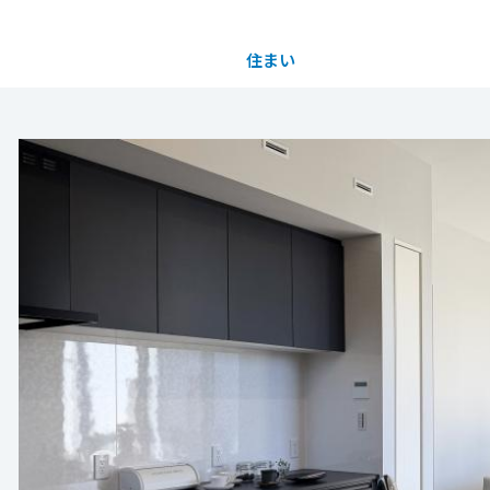
住まい
土地活用
都道府県を選択
】来場予約フェア-裾野市伊豆島田-
完全予約制
買う
法人のお客さま
事業用
事業用売買
ご相談窓口
採用情報
ております。
前の来場予約にご協力お願いいたします。
分譲住宅（建売・土地）検索
企業不動産活用（CRE）戦略
事業用リノベーション
事業用地・事業用建物
お客様センター
新卒者採用
水曜・第一日曜
中古住宅検索
社宅建築
ホテル・旅館リフォーム
分譲用地
中途採用
に添えない場合がございますので、日時に余裕をも
もっと見る
スムストック検索
医療・介護・子育て・障がい福祉施設
障がい者採用
リフォーム営業所
けますよう、お願いいたします。
分譲マンション検索
日の見学をご希望の場合は、お手数ですがお電話
ウエルネス事業
30）にてご連絡ください。
ご希望の日時でご予約下さい
売る