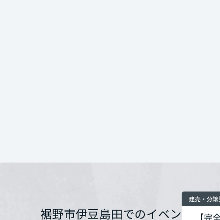
インテリア
環境活動
宮城県
この機会にぜひミ
開催場所
住まいづくりガイド
スタッフ一同、心
秋田県
住所
山形県
お問い合わせ
福島県
関東
茨城県
建売・分譲
栃木県
裾野市伊豆島田でのイベン
【完