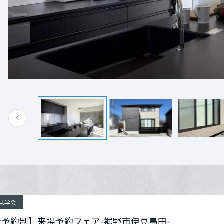
[MISAWA RELAY]
海外事業
サワホームの住まいをご体感ください。
裾野市伊豆島田
詳細を見る
住まいの売却
よりお待ちしております。
静岡県裾野市伊豆島田
Google Map
電話：
0120-444-330
営業時間：10:00～18:00
定休日：火・水・第一日曜
担当者：担当：三島営業所
来場予約する
見学会
全予約制】来場予約フェア-裾野市伊豆島田-