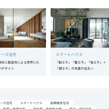
ナーズ住宅
スマートハウス
技術と創造性による世界にた
「創エネ」「蓄エネ」「省エネ」＋
つのデザイン
「調エネ」の先進の住まい
ーズ住宅
スマートハウス
長期優良住宅
耐震＋制震住宅
高気密・高断熱の家
防災・減災住宅