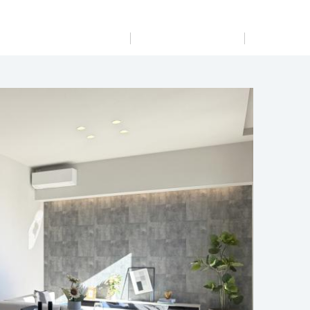
展示
場・
イベント情報
カタログ請求
住まいのご相談
リフォーム
まちづくり
オーナーサポート
企
業・
IR情報
閉じる
閉じる
閉じる
閉じる
閉じる
閉じる
これから土地活用・賃貸経営をご検討の方
これからリフォームをご検討の方
これから住まいをご検討の方
すべてのフィールドに新しい価値をデザインし、持続可能
多彩な動画やこだわりが詰まった建築実例、注目の最新情
土地活用の基礎から長期安定経営を目指すオーナー様ま
実例動画や基礎知識、収納の工夫など、理想の住まいを叶
ミサワホームオーナーさま・リフォーム工事ご契約者さま
な未来志向のまちづくりを実現していきます。
報など、住まいづくりを楽しく学べるデジタルラウンジで
で、賃貸経営に役立つ多彩な情報を幅広くお届けします。
えるリフォームの具体策とアイデアを豊富にご用意してい
とミサワホームを結ぶコミュニケーションサイト。お得・
す。
ます。
便利・安心なコンテンツや、ミサワホームからの大切なお
ミサワゼネラルソリューション
ホームラウンジ 土地活用・賃貸経営
知らせなど配信しています。
ホームラウンジ 新築・戸建て
ホームラウンジ リフォーム
ミサワアイデンティティ
ミサワオーナーズクラブ