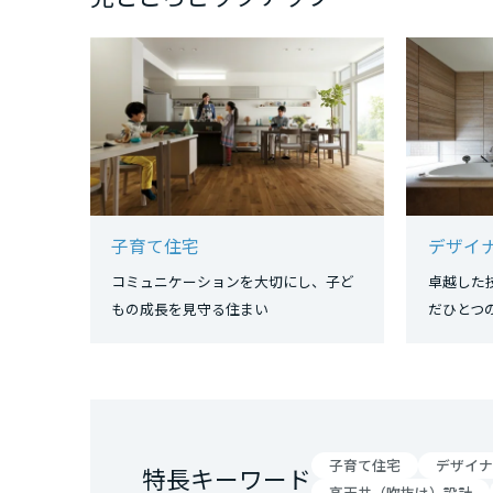
三重県
近畿エリア
滋賀県
京都府
子育て住宅
デザイ
コミュニケーションを大切にし、子ど
卓越した
大阪府
もの成長を見守る住まい
だひと
兵庫県
奈良県
子育て住宅
デザイナ
特長キーワード
高天井（吹抜け）設計