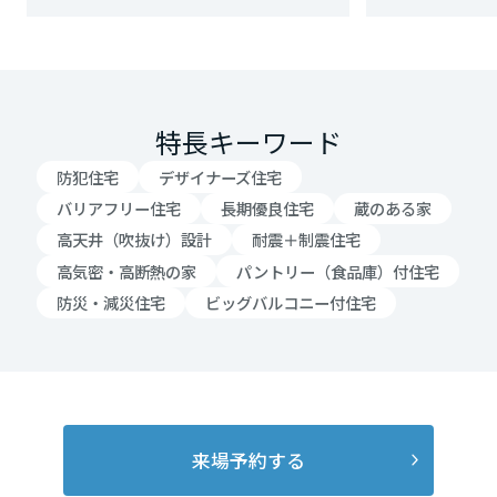
岡山県
広島県
特長キーワード
防犯住宅
デザイナーズ住宅
山口県
バリアフリー住宅
長期優良住宅
蔵のある家
高天井（吹抜け）設計
耐震＋制震住宅
高気密・高断熱の家
パントリー（食品庫）付住宅
徳島県
防災・減災住宅
ビッグバルコニー付住宅
香川県
愛媛県
来場予約する