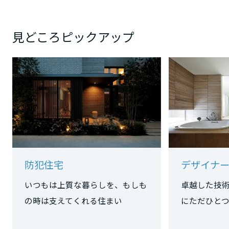
大阪府
見どころピックアップ
兵庫県
奈良県
和歌山県
防犯住宅
デザイナー
中国・四国エリア
いつもは上質な暮らしを、もしも
卓越した技
鳥取県
の時は支えてくれる住まい
にただひ