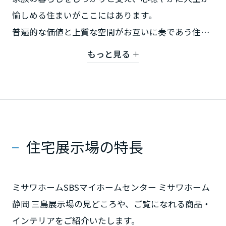
愉しめる住まいがここにはあります。
普遍的な価値と上質な空間がお互いに奏であう住ま
静岡県
いと、多彩なライフシーンに応えた空間提案を是非
もっと見る
ご体感ください。
愛知県
三重県
近畿エリア
住宅展示場の特長
滋賀県
ミサワホームSBSマイホームセンター ミサワホーム
静岡 三島展示場の見どころや、ご覧になれる商品・
京都府
インテリアをご紹介いたします。