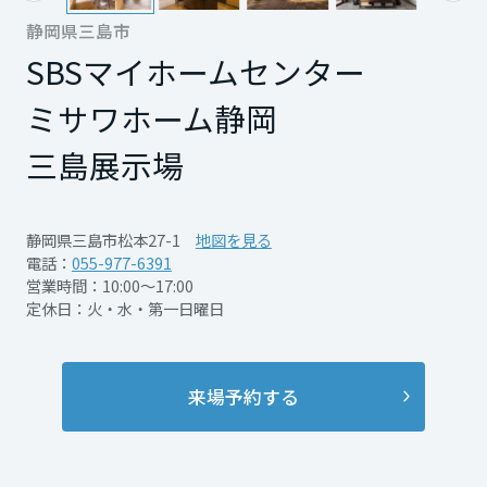
ますよう、お願いいたします。
のご予約・ご来場に限ります）
再開発・官民連携事業
土地活用実例
もっと見る
展示
場・
イベント情報
静岡県三島市
企業・IR
住まいるりんぐ（ロングサポート）
当日見学希望の場合は、お電話（0120-444-
リフォーム事例
住まいづくりガイド
■静岡県東部エリア分譲住宅（ご来場歴の有
SBSマイホームセンター
分譲マンション開発事業
宮城県
カタログ請求
330）までご連絡ください。
無は問いません）
法人のお客さま
保証制度
事業用
買う
ミサワホーム静岡
ニュース
収益不動産・投資開発事業
住まいのご相談
アフターメンテナンス
この機会にぜひミサワホームの住まいをご体
秋田県
※他キャンペーンとは併用いただけません。
企業不動産活用（CRE）戦略
三島展示場
MISAWAについて
建築再生事業
事業用リノベーション
分譲住宅（建売・土地）検索
感ください。
ミサワリフォーム
社宅建築
ミサワホームグループ
スタッフ一同、心よりお待ちしております。
この機会にぜひお越しください。スタッフ一
事業用売買
ホテル・旅館リフォーム
中古住宅検索
山形県
静岡県三島市松本27-1
地図を見る
ご相談窓口
医療・介護・子育て・障がい福祉施設
同、心よりお待ちしております。
IR情報
電話：
055-977-6391
スムストック検索
営業時間：10:00～17:00
PDFを見る
リフォーム営業所
事業用地・事業用建物
SDGs
定休日：火・水・第一日曜日
福島県
開催日時
あらかじめWebからご予約
お客様センター
分譲マンション検索
これから土地活用・賃貸経営をご検討の方
下さい
分譲用地
環境活動
土地活用の基礎から長期安定経営を目指すオーナー様まで、賃貸経営
関東
売る
開催日時
2026/8/1-9/30
来場予約する
[MISAWA RELAY]
に役立つ多彩な情報を幅広くお届けします。
これからリフォームをご検討の方
開催場所
SBSマイホームセンター ミ
採用情報
茨城県
実例動画や基礎知識、収納の工夫など、理想の住まいを叶えるリフォ
ホームラウンジ 土地活用・賃貸経営
サワホーム静岡 三島展示場
ームの具体策とアイデアを豊富にご用意しています。
住まいの売却
開催場所
SBSマイホームセンター ミ
ミサワホームオーナーさま・リフォーム工事ご契約者さまとミサワホ
詳細を見る
すべてのフィールドに新しい価値をデザインし、持続可能な未来志向