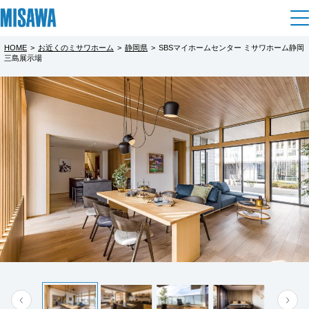
HOME
>
お近くのミサワホーム
>
静岡県
>
SBSマイホームセンター ミサワホーム静岡
住まい
三島展示場
都道府県を選択
【完全予約制】来場予約フェア-三島展示
【ジャンボタオルがもらえる】来場予約
建てる
土地活用
[注文住宅]
場-
フェア
北海道
完全予約制
個人のお客さま
商品ラインアップ
リフォーム
完全予約制となっております。
北海道
お手数ですが、事前の来場予約にご協力お願
展示場・分譲住宅をご予約の上ご来場いただ
デザイン
戸建て・マンション
賃貸住宅
まちづくり
いいたします。
いた方にミサワホームオリジナル「ジャンボ
東北
テクノロジー（住まいの性能）
タオル」をプレゼント！
賃貸併用住宅
複合開発・投資開発
ミサワリフォームとは
建築事例・建築実例
オーナーサポート
※定休日：火曜・水曜・第一日曜
青森県
店舗・各種施設
急なご予約は希望に添えない場合がございま
【対象会場】
リフォームの流れ
デザイナーズギャラリー
サポートメニュー
複合開発事業（ASMACI-アスマチ-）
土地活用モデルルーム見学
すので、日時に余裕をもってご予約いただけ
企
業・
IR情報
■SBSマイホームセンター展示場（はじめて
もっと見る
岩手県
リフォームメニュー
インテリア