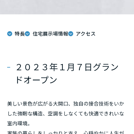
ミサワアイデンティティ
甲信越・北陸
富山県
特長
住宅展示場情報
アクセス
新潟県
２０２３年１月７日グラン
山梨県
ドオープン
長野県
美しい景色が広がる大開口、独自の接合技術をいか
した強靭な構造、空調をしなくても快適できれいな
東海エリア
室内環境。
岐阜県
家族の暮らしをしっかりと支え、心穏やかに人生が