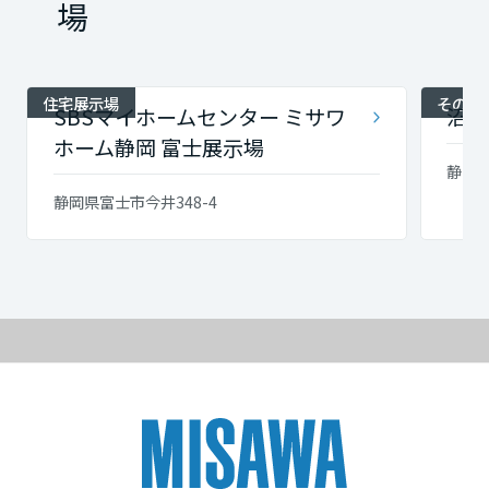
場
住宅展示場
その他
SBSマイホームセンター ミサワ
沼津
ホーム静岡 富士展示場
静岡
静岡県富士市今井348-4