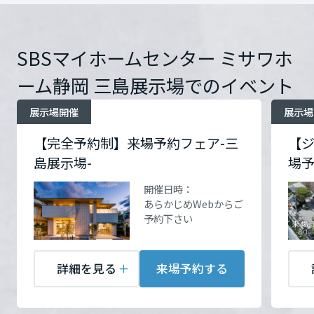
ームを結ぶコミュニケーションサイト。お得・便利・安心なコンテン
新卒者採用
サワホーム静岡 三島展示場
のまちづくりを実現していきます。
ホームラウンジ リフォーム
ツや、ミサワホームからの大切なお知らせなど配信しています。
詳細を見る
栃木県
ミサワゼネラルソリューション
中途採用
住所
静岡県三島市松本27-1
これから住まいをご検討の方
ミサワオーナーズクラブ
SBSマイホームセンター ミサワホ
Google Map
多彩な動画やこだわりが詰まった建築実例、注目の最新情報など、住
障がい者採用
住所
静岡県三島市松本27-1
群馬県
ーム静岡 三島展示場でのイベント
まいづくりを楽しく学べるデジタルラウンジです。
Google Map
お問い合
電話：
055-977-6391
ホームラウンジ 新築・戸建て
ウエルネス事業
展示場開催
展示場
わせ
営業時間：10:00～17:00
埼玉県
お問い合
電話：
055-977-6391
定休日：火・水・第一日曜
【完全予約制】来場予約フェア-三
【
わせ
営業時間：10:00～17:00
日
島展示場-
場
海外事業
定休日：火・水・第一日曜
担当者：担当：三島支店
千葉県
日
開催日時：
三島営業所
あらかじめWebからご
担当者：担当：三島支店
予約下さい
三島営業所
東京都
詳細を見る
来場予約する
来場予約する
神奈川県
来場予約する