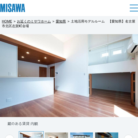
HOME
>
お近くのミサワホーム
>
愛知県
>
土地活用モデルルーム 【愛知県】名古屋
住まい
市北区志賀町会場
都道府県を選択
ワクワク＆驚きの賃貸見学会
完全予約制
建てる
土地活用
[注文住宅]
・オートロック・防犯カメラ・宅配BOX・セ
北海道
個人のお客さま
商品ラインアップ
キュリティ賃貸。
リフォーム
北海道
・自由設計で全戸、Kura＋ロフトのワクワク
デザイン
戸建て・マンション
賃貸住宅
感は必見！
まちづくり
東北
テクノロジー（住まいの性能）
・賃貸なのにリビングは3.5ｍの高天井！開放
賃貸併用住宅
複合開発・投資開発
ミサワリフォームとは
感を体感ください！
建築事例・建築実例
オーナーサポート
青森県
店舗・各種施設
※見学日時についてご希望に沿えない場合も
もっと見る
リフォームの流れ
デザイナーズギャラリー
蔵のある賃貸 内観
ございます。詳しくはお問い合わせ下さい。
サポートメニュー
複合開発事業（ASMACI-アスマチ-）
土地活用モデルルーム見学
企
業・
IR情報
岩手県
リフォームメニュー
インテリア