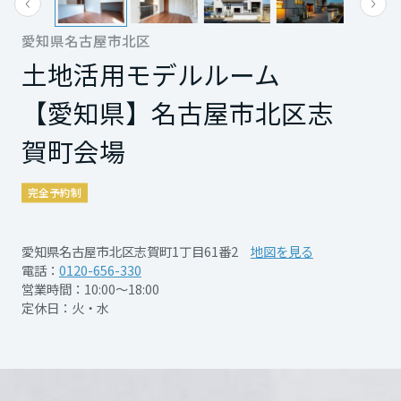
再開発・官民連携事業
土地活用実例
展示
場・
イベント情報
企業・IR
住まいるりんぐ（ロングサポート）
リフォーム事例
住まいづくりガイド
愛知県名古屋市北区
分譲マンション開発事業
宮城県
カタログ請求
法人のお客さま
土地活用モデルルーム
保証制度
事業用
買う
ニュース
収益不動産・投資開発事業
住まいのご相談
【愛知県】名古屋市北区志
アフターメンテナンス
秋田県
企業不動産活用（CRE）戦略
MISAWAについて
建築再生事業
賀町会場
事業用リノベーション
分譲住宅（建売・土地）検索
ミサワリフォーム
社宅建築
PDFを見る
詳細を見る
ミサワホームグループ
事業用売買
ホテル・旅館リフォーム
中古住宅検索
山形県
完全予約制
ご相談窓口
医療・介護・子育て・障がい福祉施設
IR情報
スムストック検索
リフォーム営業所
事業用地・事業用建物
愛知県名古屋市北区志賀町1丁目61番2
地図を見る
SDGs
開催日時
2026年4月20日（月）～
福島県
お客様センター
分譲マンション検索
電話：
0120-656-330
これから土地活用・賃貸経営をご検討の方
2026年9月27日（日）
分譲用地
営業時間：10:00～18:00
環境活動
10:00～16:00 ※完全予約
定休日：火・水
土地活用の基礎から長期安定経営を目指すオーナー様まで、賃貸経営
関東
売る
制
[MISAWA RELAY]
に役立つ多彩な情報を幅広くお届けします。
これからリフォームをご検討の方
採用情報
茨城県
実例動画や基礎知識、収納の工夫など、理想の住まいを叶えるリフォ
ホームラウンジ 土地活用・賃貸経営
ームの具体策とアイデアを豊富にご用意しています。
住まいの売却
開催場所
名古屋市北区志賀町１丁目
ミサワホームオーナーさま・リフォーム工事ご契約者さまとミサワホ
すべてのフィールドに新しい価値をデザインし、持続可能な未来志向