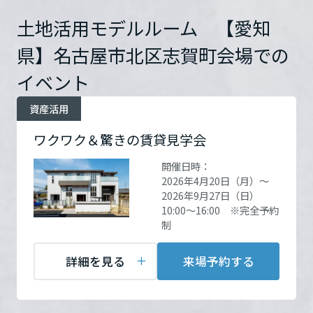
ームを結ぶコミュニケーションサイト。お得・便利・安心なコンテン
新卒者採用
６１−２
詳細を見る
のまちづくりを実現していきます。
ホームラウンジ リフォーム
ツや、ミサワホームからの大切なお知らせなど配信しています。
土地活用モデルルーム 【愛知
栃木県
ミサワゼネラルソリューション
中途採用
これから住まいをご検討の方
ミサワオーナーズクラブ
県】名古屋市北区志賀町会場での
お問い合
電話：
0120-656-330
多彩な動画やこだわりが詰まった建築実例、注目の最新情報など、住
障がい者採用
わせ
営業時間：10:00～18:00
イベント
群馬県
まいづくりを楽しく学べるデジタルラウンジです。
定休日：火・水
担当者：冨田 高史
資産活用
ホームラウンジ 新築・戸建て
ウエルネス事業
埼玉県
ワクワク＆驚きの賃貸見学会
開催日時：
海外事業
2026年4月20日（月）～
千葉県
来場予約する
2026年9月27日（日）
10:00～16:00 ※完全予約
制
東京都
詳細を見る
来場予約する
神奈川県