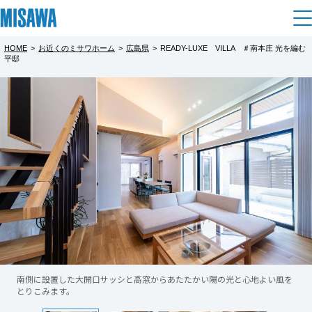
HOME
>
お近くのミサワホーム
>
広島県
>
READY-LUXE VILLA ＃南本庄 光を編む
住まい
平邸
都道府県を選択
READY-LUXE VILLA ＃南本庄 光を編む
【南本庄】SUMMER FAIR
完全予約制
建てる
土地活用
[注文住宅]
平邸
＼MISAWA SUMMER FAIR／
北海道
完全予約制
個人のお客さま
商品ラインアップ
8/8（土）～16（日）の期間中にWebよりご予
リフォーム
北海道
約の上、ご来場いただいた方に嬉しい3つのプ
＼来場予約プレゼント／
デザイン
戸建て・マンション
賃貸住宅
レゼント！！
まちづくり
2026年9月30日（水）までの期間中にWebよ
東北
テクノロジー（住まいの性能）
★えらべるデジタルギフト『5,000円分』
りご予約の上、ご来場いただいた方に『有名
賃貸併用住宅
複合開発・投資開発
ミサワリフォームとは
★有名コーヒー店ギフトカード『3,000円分』
建築事例・建築実例
オーナーサポート
青森県
コーヒー店ギフトカード3,000円分』＆『えら
店舗・各種施設
★ミサワホームオリジナル『ミッフィージャ
べるデジタルギフト5,000円分』をプレゼン
もっと見る
リフォームの流れ
デザイナーズギャラリー
南側に設置した大開口サッシと高窓からあたたかい陽の光と心地よい風を
木目とグレー色がスタイリッシュさと温かみを与えるインテリアです。
ンボタオル』
サポートメニュー
複合開発事業（ASMACI-アスマチ-）
土地活用モデルルーム見学
企
業・
IR情報
ト！！
とりこみます。
岩手県
リフォームメニュー
インテリア
この機会に是非ミサワホームの住まいをご体