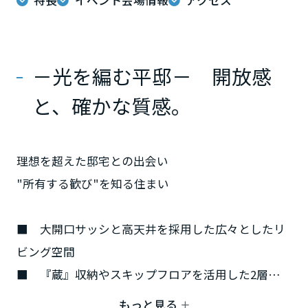
特長
イベント会場情報
アクセス
ミサワアイデンティティ
甲信越・北陸
富山県
－光を編む平邸－ 開放感
と、確かな質感。
新潟県
理想を超えた邸宅との出会い
山梨県
"所有する歓び"を知る住まい
長野県
■ 大開口サッシと高天井を採用した広々としたリ
ビング空間
東海エリア
■ 『蔵』収納やスキップフロアを活用した2層スタ
イルの平屋
岐阜県
もっと見る