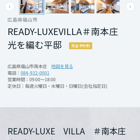
※プレゼントには条件がございます。詳細は
再開発・官民連携事業
土地活用実例
もっと見る
展示
場・
イベント情報
感ください！！
企業・IR
住まいるりんぐ（ロングサポート）
リフォーム事例
住まいづくりガイド
スタッフまでお尋ねください。
分譲マンション開発事業
宮城県
広島県福山市
カタログ請求
※プレゼントには条件がございます。詳細は
法人のお客さま
保証制度
READY-LUXE
VILLA
＃南本庄
事業用
スタッフまでお尋ねください。
買う
ニュース
収益不動産・投資開発事業
住まいのご相談
アフターメンテナンス
光を編む平邸
秋田県
企業不動産活用（CRE）戦略
MISAWAについて
建築再生事業
完全予約制
事業用リノベーション
分譲住宅（建売・土地）検索
ミサワリフォーム
社宅建築
PDFを見る
詳細を見る
ミサワホームグループ
事業用売買
ホテル・旅館リフォーム
中古住宅検索
広島県福山市南本庄
地図を見る
山形県
ご相談窓口
医療・介護・子育て・障がい福祉施設
電話：
084-932-0001
IR情報
営業時間：09:00～18:00
スムストック検索
詳細を見る
リフォーム営業所
定休日：毎週火曜日・水曜日・日曜日(会社指定日)
事業用地・事業用建物
SDGs
開催日時
8/8(土)～16(日) 完全予約
福島県
お客様センター
分譲マンション検索
これから土地活用・賃貸経営をご検討の方
制
分譲用地
環境活動
土地活用の基礎から長期安定経営を目指すオーナー様まで、賃貸経営
関東
売る
開催日時
7/1(水)～9/30(水) 完全予
[MISAWA RELAY]
に役立つ多彩な情報を幅広くお届けします。
これからリフォームをご検討の方
開催場所
広島県福山市南本庄二丁目
採用情報
約制
茨城県
実例動画や基礎知識、収納の工夫など、理想の住まいを叶えるリフォ
詳細を見る
ホームラウンジ 土地活用・賃貸経営
READY-LUXE VILLA ＃南本庄
ームの具体策とアイデアを豊富にご用意しています。
住まいの売却
ミサワホームオーナーさま・リフォーム工事ご契約者さまとミサワホ
すべてのフィールドに新しい価値をデザインし、持続可能な未来志向