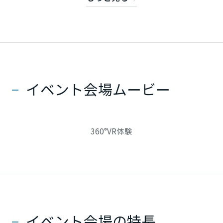
■ 国が目指す「2050年カーボンニュートラル」に
対応した「LCCM住宅」
静岡県
■ 灰や煤を排出せず、煙突や換気設備を必要とし
ない「バイオエタノール暖炉」を設置
愛知県
■ 快適な軒下空間と外部から目線を考慮したアウ
イベント会場ムービー
トドアリビング
三重県
通常の平屋では味わえない1.5階建の空間提案、
360°VR体験
近畿エリア
最新技術と設備を盛り込んだ平屋の住まいを是非ご
覧くださいませ。
滋賀県
京都府
イベント会場の特長