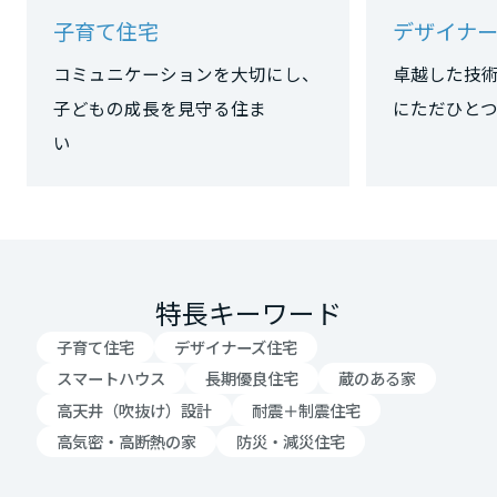
岡山県
子育て住宅
デザイナー
コミュニケーションを大切にし、
卓越した技
広島県
子どもの成長を見守る住ま
にただひ
い
山口県
徳島県
特長キーワード
子育て住宅
デザイナーズ住宅
香川県
スマートハウス
長期優良住宅
蔵のある家
高天井（吹抜け）設計
耐震＋制震住宅
高気密・高断熱の家
防災・減災住宅
愛媛県