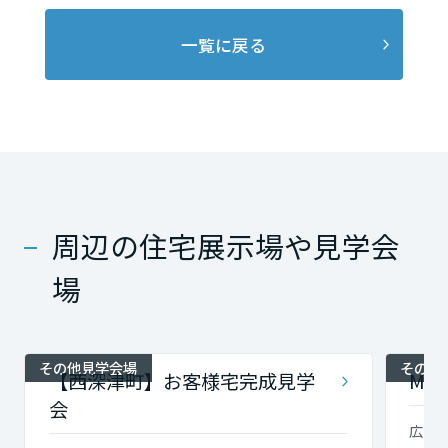
一覧に戻る
周辺の住宅展示場や見学会
場
その他見学会場
その他
【西深津町】お客様宅完成見学
M'
会
広島県