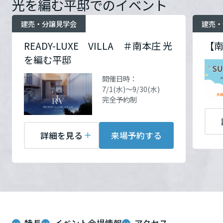
光を編む平邸でのイベント
ームを結ぶコミュニケーションサイト。お得・便利・安心なコンテン
新卒者採用
開催場所
広島県福山市南本庄二丁目
のまちづくりを実現していきます。
ホームラウンジ リフォーム
お問い合
電話：
084-932-0001
ツや、ミサワホームからの大切なお知らせなど配信しています。
詳細を見る
栃木県
建売・分譲見学会
建売・
わせ
営業時間：09:00～18:00
ミサワゼネラルソリューション
中途採用
これから住まいをご検討の方
ミサワオーナーズクラブ
定休日：毎週火曜日・水曜
READY-LUXE VILLA ＃南本庄 光
【南
多彩な動画やこだわりが詰まった建築実例、注目の最新情報など、住
障がい者採用
お問い合
電話：
084-932-0001
日・日曜日(会社指定日)
群馬県
を編む平邸
まいづくりを楽しく学べるデジタルラウンジです。
わせ
営業時間：09:00～18:00
担当者：福山営業所
定休日：毎週火曜日・水曜
ホームラウンジ 新築・戸建て
開催日時：
ウエルネス事業
日・日曜日(会社指定日)
7/1(水)～9/30(水)
埼玉県
完全予約制
担当者：福山営業所
海外事業
来場予約する
千葉県
詳細を見る
来場予約する
来場予約する
東京都
神奈川県