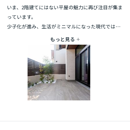
大分県
いま、2階建てにはない平屋の魅力に再び注目が集ま
っています。
宮崎県
少子化が進み、生活がミニマルになった現代では以
前よりも部屋数が必要なくなる代わりに、家族との
もっと見る
つながりなど、豊かな空間を持つ住まいが求められ
鹿児島県
るようになりました。そんな生活を実現できる新し
い『平屋ライフ』をご提案します。