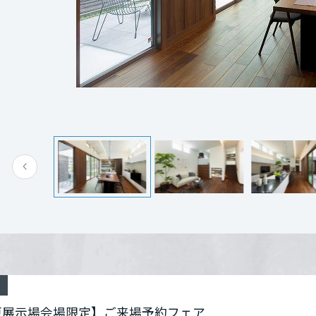
[MISAWA RELAY]
海外事業
討中の方は、お得で楽しいこの機会にぜひご家族で
住まいの売却
しください。
橿原展示場 MISAWA DESIGNERS' CODE INTEGRIT
さまのご来場をお待ちしております。
奈良県橿原市新賀町521（ABCハウジング住宅公園
電話：
0120-873-330
営業時間：10:00～18:00
定休日：火・水定休
担当者：田中 宏明
来場予約する
原展示場会場限定】ご来場予約フェア