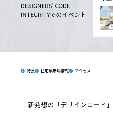
DESIGNERS' CODE
群馬県
INTEGRITYでのイベント
埼玉県
千葉県
東京都
特長
住宅展示場情報
アクセス
神奈川県
甲信越・北陸
富山県
新発想の「デザインコード」