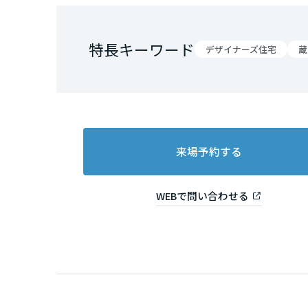
和歌山県
特長キーワード
中国・四国エ
デザイナーズ住宅
蔵
鳥取県
岡山県
来場予約する
広島県
WEBで問い合わせる
山口県
徳島県