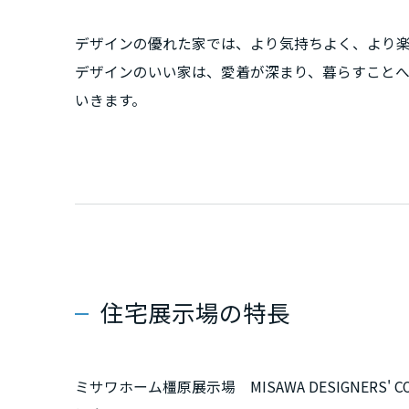
新潟県
デザインの優れた家では、より気持ちよく、より
デザインのいい家は、愛着が深まり、暮らすこと
山梨県
いきます。
長野県
東海エリア
岐阜県
静岡県
住宅展示場の特長
愛知県
ミサワホーム橿原展示場 MISAWA DESIGNERS' CODE INTEGRITYの見どころや、ご覧になれる商品・インテリアをご