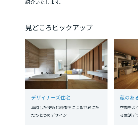
紹介いたします。
三重県
近畿エリア
見どころピックアップ
滋賀県
京都府
大阪府
デザイナーズ住宅
蔵のあ
兵庫県
卓越した技術と創造性による世界にた
空間をよ
だひとつのデザイン
る生
奈良県