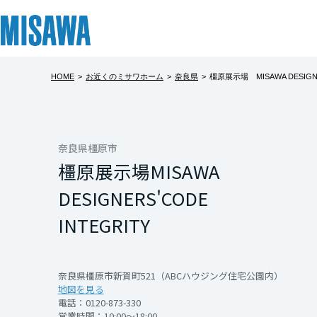
HOME
>
お近くのミサワホーム
>
奈良県
>
橿原展示場 MISAWA DESIGNER
リフォーム
住まい
土地活用
まちづくり
オーナーサポート
企業・IR情報
【橿原展示場
建てる
個人のお客さま
戸建て・マンション
複合開発・投資開発
サポートメニュー
企業・IR
北海道
8/1(土)～8/3
[注文住宅]
奈良県橿原市
橿原展示場
MISAWA
「Amazonギフト
北海道
商品ラインアップ
賃貸住宅
ミサワリフォームとは
複合開発事業（ASMACI-アスマチ-）
住まいるりんぐ（ロングサポート）
ニュース
レゼント！
DESIGNERS'
CODE
さらに、次回のイベン
東北
デザイン
賃貸併用住宅
リフォームの流れ
再開発・官民連携事業
保証制度
MISAWAについて
INTEGRITY
をプレゼント！
テクノロジー（住まいの性能）
店舗・各種施設
リフォームメニュー
分譲マンション開発事業
アフターメンテナンス
ミサワホームグループ
青森県
建築事例・建築実例
土地活用モデルルーム見学
リフォーム事例
収益不動産・投資開発事業
ミサワリフォーム
IR情報
また、「その場で
奈良県橿原市新賀町521（ABCハウジング住宅公園内）
地図を見る
岩手県
夏にうれしい豪華
デザイナーズギャラリー
土地活用実例
建築再生事業
SDGs
電話：
0120-873-330
開催日時
営業時間：10:00～18:00