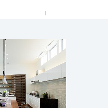
展示
場・
イベント情報
カタログ請求
住まいのご相談
リフォーム
まちづくり
オーナーサポート
企
業・
IR情報
閉じる
閉じる
閉じる
閉じる
閉じる
閉じる
これから土地活用・賃貸経営をご検討の方
これからリフォームをご検討の方
これから住まいをご検討の方
すべてのフィールドに新しい価値をデザインし、持続可能
多彩な動画やこだわりが詰まった建築実例、注目の最新情
土地活用の基礎から長期安定経営を目指すオーナー様ま
実例動画や基礎知識、収納の工夫など、理想の住まいを叶
ミサワホームオーナーさま・リフォーム工事ご契約者さま
な未来志向のまちづくりを実現していきます。
報など、住まいづくりを楽しく学べるデジタルラウンジで
で、賃貸経営に役立つ多彩な情報を幅広くお届けします。
えるリフォームの具体策とアイデアを豊富にご用意してい
とミサワホームを結ぶコミュニケーションサイト。お得・
す。
ます。
便利・安心なコンテンツや、ミサワホームからの大切なお
ミサワゼネラルソリューション
ホームラウンジ 土地活用・賃貸経営
知らせなど配信しています。
ホームラウンジ 新築・戸建て
ホームラウンジ リフォーム
ミサワアイデンティティ
PDFを見る
ミサワオーナーズクラブ