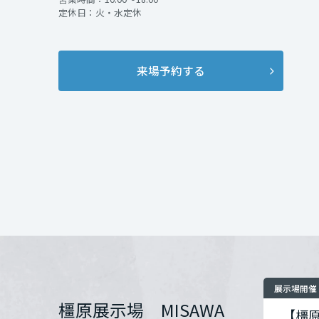
インテリア
環境活動
定休日：火・水定休
宮城県
住まいづくりご検
住まいづくりガイド
橿原展示場へお越
開催場所
スタッフ一同、皆
来場予約する
秋田県
住所
山形県
お問い合わせ
福島県
関東
茨城県
展示場開催
栃木県
橿原展示場 MISAWA
【橿