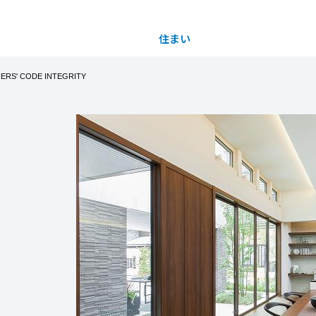
住まい
土地活用
S' CODE INTEGRITY
都道府県を選択
会場限定】ご来場予約フェア
完全予約制
買う
法人のお客さま
事業用
事業用売買
ご相談窓口
採用情報
1(月)の期間中にWEB予約の上、展示場へのご来場で
3,000円」＆「ミッフィーゆらゆらタンブラー」をプ
分譲住宅（建売・土地）検索
企業不動産活用（CRE）戦略
事業用リノベーション
事業用地・事業用建物
お客様センター
新卒者採用
ト参加のご予約で「Amazonギフト5,000円分」
中古住宅検索
社宅建築
ホテル・旅館リフォーム
分譲用地
中途採用
もっと見る
スムストック検索
医療・介護・子育て・障がい福祉施設
障がい者採用
リフォーム営業所
分譲マンション検索
当たる来場抽選会」も同時開催！
ウエルネス事業
賞品が当たるチャンスです。
売る
2026年8月1日（土）～8月31日（月）