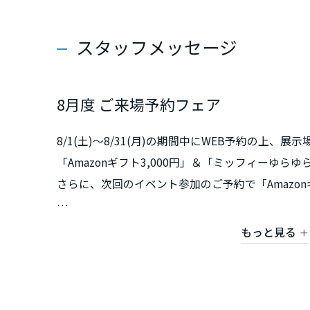
香川県
スタッフメッセージ
愛媛県
8月度 ご来場予約フェア
高知県
九州エリア
8/1(土)～8/31(月)の期間中にWEB予約の上、展
「Amazonギフト3,000円」＆「ミッフィーゆ
福岡県
さらに、次回のイベント参加のご予約で「Amazon
佐賀県
また、「その場で当たる来場抽選会」も同時開催
もっと見る
夏にうれしい豪華賞品が当たるチャンスです。
長崎県
住まいづくりご検討中の方は、お得で楽しいこの