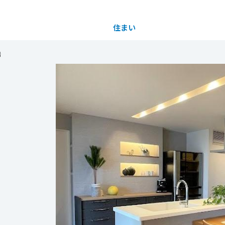
住まい
土地活用
場
都道府県を選択
買う
法人のお客さま
事業用
事業用売買
ご相談窓口
採用情報
分譲住宅（建売・土地）検索
企業不動産活用（CRE）戦略
事業用リノベーション
事業用地・事業用建物
お客様センター
新卒者採用
中古住宅検索
社宅建築
ホテル・旅館リフォーム
分譲用地
中途採用
スムストック検索
医療・介護・子育て・障がい福祉施設
障がい者採用
リフォーム営業所
分譲マンション検索
ウエルネス事業
売る