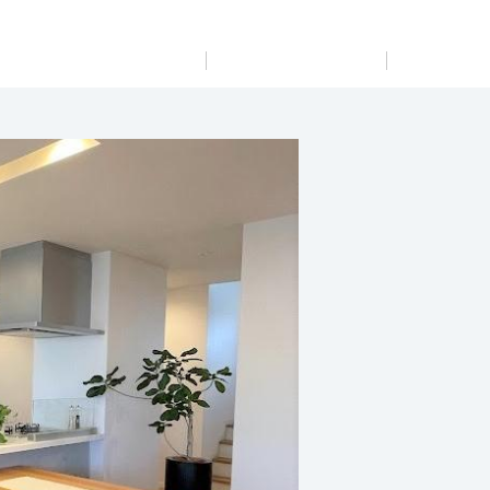
展示
場・
イベント情報
カタログ請求
住まいのご相談
リフォーム
まちづくり
オーナーサポート
企
業・
IR情報
閉じる
閉じる
閉じる
閉じる
閉じる
閉じる
これから土地活用・賃貸経営をご検討の方
これからリフォームをご検討の方
これから住まいをご検討の方
すべてのフィールドに新しい価値をデザインし、持続可能
多彩な動画やこだわりが詰まった建築実例、注目の最新情
土地活用の基礎から長期安定経営を目指すオーナー様ま
実例動画や基礎知識、収納の工夫など、理想の住まいを叶
ミサワホームオーナーさま・リフォーム工事ご契約者さま
な未来志向のまちづくりを実現していきます。
報など、住まいづくりを楽しく学べるデジタルラウンジで
で、賃貸経営に役立つ多彩な情報を幅広くお届けします。
えるリフォームの具体策とアイデアを豊富にご用意してい
とミサワホームを結ぶコミュニケーションサイト。お得・
す。
ます。
便利・安心なコンテンツや、ミサワホームからの大切なお
ミサワゼネラルソリューション
ホームラウンジ 土地活用・賃貸経営
知らせなど配信しています。
ホームラウンジ 新築・戸建て
ホームラウンジ リフォーム
ミサワアイデンティティ
ミサワオーナーズクラブ