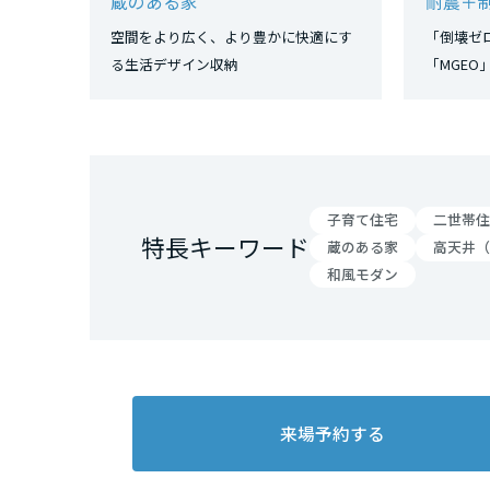
蔵のある家
耐震＋
三重県
空間をより広く、より豊かに快適にす
「倒壊ゼ
る生活デザイン収納
「MGE
近畿エリア
滋賀県
京都府
子育て住宅
二世帯住
特長キーワード
蔵のある家
高天井（
和風モダン
大阪府
兵庫県
奈良県
来場予約する