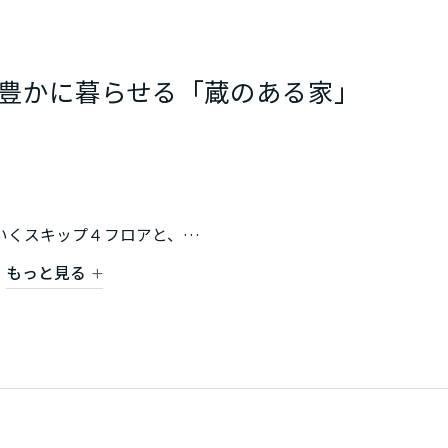
豊かに暮らせる「蔵のある家」
いくスキップ４フロアと、
ご体感ください。
もっと見る
スペース、家事室、家族玄関とWithコロナ時代に備える工夫