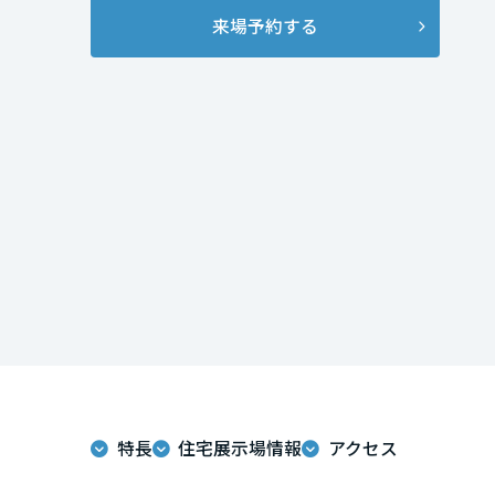
インテリア
環境活動
来場予約する
宮城県
住まいづくりガイド
秋田県
山形県
福島県
関東
茨城県
特長
住宅展示場情報
アクセス
栃木県