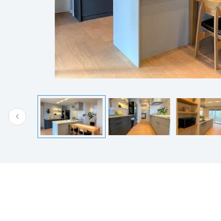
[MISAWA RELAY]
海外事業
住まいの売却