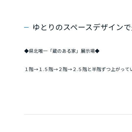
群馬県
ゆとりのスペースデザインで
埼玉県
千葉県
◆県北唯一「蔵のある家」展示場◆
１階→１.５階→２階→２.５階と半階ずつ上がって
東京都
部屋にモノを出さずに暮らせる大型収納『蔵』を
神奈川県
◆Withコロナ時代のご提案◆
甲信越・北陸
家族全員で使えるリビング内のワーク&ライブラリ
覧ください。
富山県