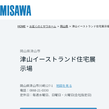
HOME
>
お近くのミサワホーム
>
岡山県
>
津山イーストランド住宅展示
リフォーム
住まい
土地活用
まちづくり
オーナーサポート
企業・IR情報
建てる
個人のお客さま
戸建て・マンション
複合開発・投資開発
サポートメニュー
企業・IR
北海道
[注文住宅]
岡山県津山市
津山イーストランド住宅展
北海道
商品ラインアップ
賃貸住宅
ミサワリフォームとは
複合開発事業（ASMACI-アスマチ-）
住まいるりんぐ（ロングサポート）
ニュース
示場
東北
デザイン
賃貸併用住宅
リフォームの流れ
再開発・官民連携事業
保証制度
MISAWAについて
テクノロジー（住まいの性能）
店舗・各種施設
リフォームメニュー
分譲マンション開発事業
アフターメンテナンス
ミサワホームグループ
青森県
岡山県津山市川崎127-1
地図を見る
電話：
0868-21-0330
建築事例・建築実例
土地活用モデルルーム見学
リフォーム事例
収益不動産・投資開発事業
ミサワリフォーム
IR情報
定休日：毎週水曜日、日曜日・火曜日(会社指定日)
岩手県
デザイナーズギャラリー
土地活用実例
建築再生事業
SDGs