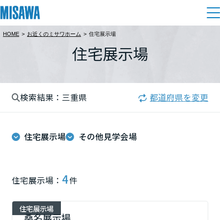
HOME
>
お近くのミサワホーム
>
住宅展示場
住まい
住宅展示場
都道府県を選択
建てる
土地活用
[注文住宅]
北海道
検索結果：三重県
都道府県を変更
個人のお客さま
商品ラインアップ
リフォーム
北海道
デザイン
住宅展示場
その他見学会場
戸建て・マンション
賃貸住宅
まちづくり
東北
テクノロジー（住まいの性能）
賃貸併用住宅
複合開発・投資開発
ミサワリフォームとは
建築事例・建築実例
オーナーサポート
青森県
4
住宅展示場：
件
店舗・各種施設
リフォームの流れ
デザイナーズギャラリー
サポートメニュー
複合開発事業（ASMACI-アスマチ-）
土地活用モデルルーム見学
企
業・
IR情報
住宅展示場
岩手県
リフォームメニュー
インテリア
桑名展示場