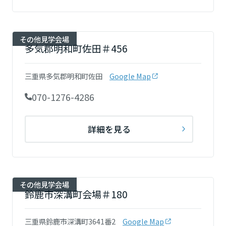
高知県
その他見学会場
九州エリア
多気郡明和町佐田＃456
福岡県
三重県多気郡明和町佐田
Google Map
070-1276-4286
佐賀県
詳細を見る
長崎県
その他見学会場
熊本県
鈴鹿市深溝町会場＃180
三重県鈴鹿市深溝町3641番2
Google Map