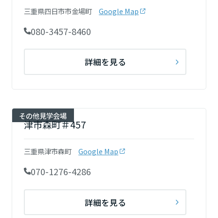
岡山県
三重県四日市市金場町
Google Map
080-3457-8460
広島県
詳細を見る
山口県
その他見学会場
徳島県
津市森町＃457
三重県津市森町
Google Map
香川県
070-1276-4286
愛媛県
詳細を見る