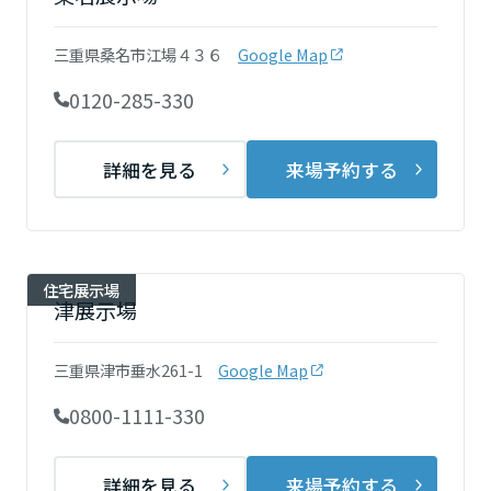
再開発・官民連携事業
土地活用実例
展示
場・
イベント情報
企業・IR
住まいるりんぐ（ロングサポート）
リフォーム事例
住まいづくりガイド
三重県桑名市江場４３６
Google Map
分譲マンション開発事業
宮城県
カタログ請求
法人のお客さま
保証制度
0120-285-330
事業用
買う
ニュース
収益不動産・投資開発事業
住まいのご相談
アフターメンテナンス
秋田県
企業不動産活用（CRE）戦略
MISAWAについて
建築再生事業
詳細を見る
来場予約する
事業用リノベーション
分譲住宅（建売・土地）検索
ミサワリフォーム
社宅建築
ミサワホームグループ
事業用売買
ホテル・旅館リフォーム
中古住宅検索
山形県
ご相談窓口
医療・介護・子育て・障がい福祉施設
IR情報
スムストック検索
住宅展示場
リフォーム営業所
事業用地・事業用建物
津展示場
SDGs
福島県
お客様センター
分譲マンション検索
これから土地活用・賃貸経営をご検討の方
分譲用地
環境活動
三重県津市垂水261-1
Google Map
土地活用の基礎から長期安定経営を目指すオーナー様まで、賃貸経営
関東
売る
[MISAWA RELAY]
に役立つ多彩な情報を幅広くお届けします。
これからリフォームをご検討の方
0800-1111-330
採用情報
茨城県
実例動画や基礎知識、収納の工夫など、理想の住まいを叶えるリフォ
ホームラウンジ 土地活用・賃貸経営
ームの具体策とアイデアを豊富にご用意しています。
住まいの売却
ミサワホームオーナーさま・リフォーム工事ご契約者さまとミサワホ
詳細を見る
来場予約する
すべてのフィールドに新しい価値をデザインし、持続可能な未来志向