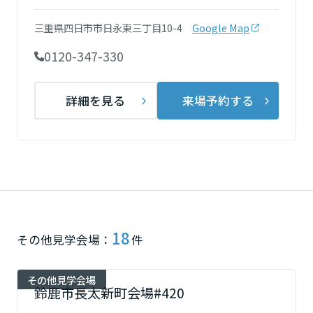
ミサワアイデンティティ
甲信越・北陸
三重県四日市市日永東三丁目10-4
Google Map
0120-347-330
富山県
詳細を見る
来場予約する
新潟県
山梨県
長野県
18
その他見学会場：
件
東海エリア
その他見学会場
鈴鹿市長太新町会場#420
岐阜県