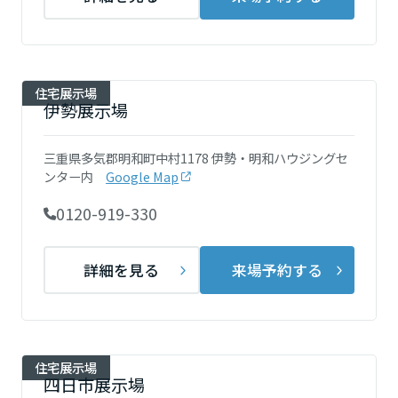
ームを結ぶコミュニケーションサイト。お得・便利・安心なコンテン
新卒者採用
のまちづくりを実現していきます。
ホームラウンジ リフォーム
ツや、ミサワホームからの大切なお知らせなど配信しています。
栃木県
ミサワゼネラルソリューション
中途採用
これから住まいをご検討の方
ミサワオーナーズクラブ
多彩な動画やこだわりが詰まった建築実例、注目の最新情報など、住
障がい者採用
住宅展示場
群馬県
まいづくりを楽しく学べるデジタルラウンジです。
伊勢展示場
ホームラウンジ 新築・戸建て
ウエルネス事業
三重県多気郡明和町中村1178 伊勢・明和ハウジングセ
埼玉県
ンター内
Google Map
0120-919-330
海外事業
千葉県
詳細を見る
来場予約する
東京都
住宅展示場
神奈川県
四日市展示場