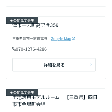
大阪府
その他見学会場
津市一志町高野＃359
兵庫県
三重県津市一志町高野
Google Map
070-1276-4286
奈良県
詳細を見る
和歌山県
中国・四国エリア
その他見学会場
土地活用モデルルーム 【三重県】四日
鳥取県
市市金場町会場